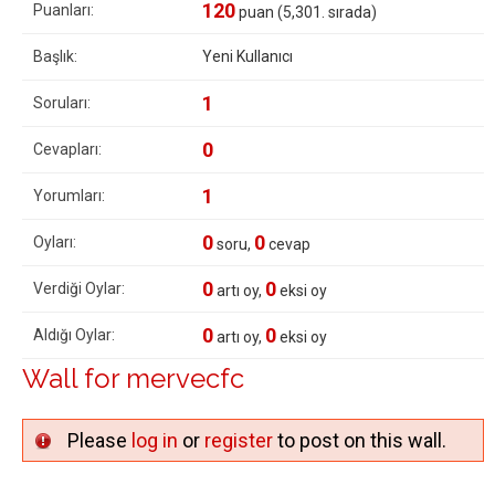
120
Puanları:
puan (
5,301
. sırada)
Başlık:
Yeni Kullanıcı
1
Soruları:
0
Cevapları:
1
Yorumları:
0
0
Oyları:
soru,
cevap
0
0
Verdiği Oylar:
artı oy,
eksi oy
0
0
Aldığı Oylar:
artı oy,
eksi oy
Wall for mervecfc
Please
log in
or
register
to post on this wall.