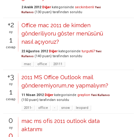
2 Aralık 2012
Diğer
kategorisinde
seckinbenli
Yeni
(
130
puan)
tarafından
soruldu
Kullanıcı
+2
Office mac 2011 de kimden
oy
gönderiliyoru göster menüsünü
1
nasıl açıyoruz?
cevap
22 Ağustos 2012
Diğer
kategorisinde
turgut67
Yeni
(
140
puan)
tarafından
soruldu
Kullanıcı
mac
office
20111
+3
2011 MS Office Outlook mail
oy
gönderemiyorum,ne yapmalıyım?
1
11 Nisan 2012
Diğer
kategorisinde
graylion
Yeni Kullanıcı
cevap
(
150
puan)
tarafından
soruldu
2011-
office
-
snow
leopard
0
mac ms ofis 2011 outlook data
oy
aktarımı
0