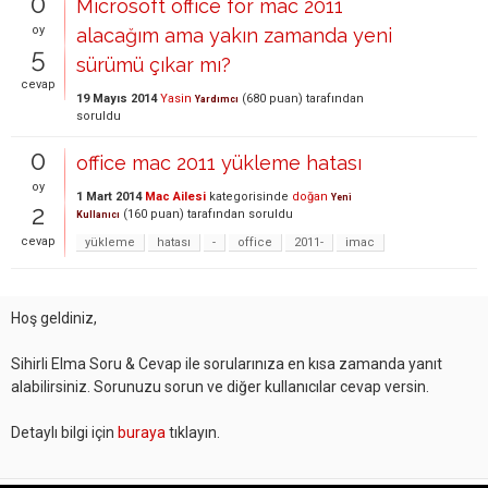
0
Microsoft office for mac 2011
oy
alacağım ama yakın zamanda yeni
5
sürümü çıkar mı?
cevap
19 Mayıs 2014
Yasin
(
680
puan)
tarafından
Yardımcı
soruldu
0
office mac 2011 yükleme hatası
oy
1 Mart 2014
Mac Ailesi
kategorisinde
doğan
Yeni
2
(
160
puan)
tarafından
soruldu
Kullanıcı
cevap
yükleme
hatası
-
office
2011-
imac
Hoş geldiniz,
Sihirli Elma Soru & Cevap ile sorularınıza en kısa zamanda yanıt
alabilirsiniz. Sorunuzu sorun ve diğer kullanıcılar cevap versin.
Detaylı bilgi için
buraya
tıklayın.