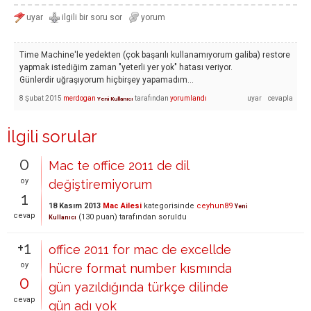
Time Machine'le yedekten (çok başarılı kullanamıyorum galiba) restore
yapmak istediğim zaman "yeterli yer yok" hatası veriyor.
Günlerdir uğraşıyorum hiçbirşey yapamadım...
8 Şubat 2015
merdogan
tarafından
yorumlandı
Yeni Kullanıcı
İlgili sorular
0
Mac te office 2011 de dil
oy
değiştiremiyorum
1
18 Kasım 2013
Mac Ailesi
kategorisinde
ceyhun89
Yeni
cevap
(
130
puan)
tarafından
soruldu
Kullanıcı
+1
office 2011 for mac de excellde
oy
hücre format number kısmında
0
gün yazıldığında türkçe dilinde
cevap
gün adı yok