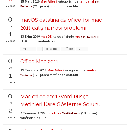
25 Mart 2020
Mac Ailesi
kategorisinde
tembellal
Yeni
cevap
(
260
puan)
tarafından
soruldu
Kullanıcı
0
macOS catalina da office for mac
oy
2011 çalışmaması problemi
1
23 Ekim 2019
macOS
kategorisinde
rgg
Yeni Kullanıcı
cevap
(
160
puan)
tarafından
soruldu
macos
-
catalina
office
2011
0
Office Mac 2011
oy
21 Temmuz 2015
Mac Ailesi
kategorisinde
veritas
1
(
420
puan)
tarafından
soruldu
Yardımcı
cevap
0
Mac office 2011 Word Rusça
oy
Metinleri Kare Gösterme Sorunu
2
2 Temmuz 2015
erendeniz
(
180
puan)
Yeni Kullanıcı
cevap
tarafından
soruldu