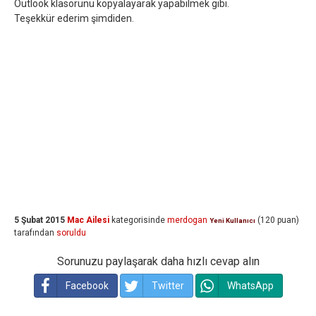
Outlook klasörünü kopyalayarak yapabilmek gibi.
Teşekkür ederim şimdiden.
5 Şubat 2015
Mac Ailesi
kategorisinde
merdogan
(
120
puan)
Yeni Kullanıcı
tarafından
soruldu
Sorunuzu paylaşarak daha hızlı cevap alın
Facebook
Twitter
WhatsApp