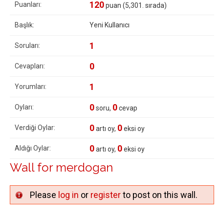
120
Puanları:
puan (
5,301
. sırada)
Başlık:
Yeni Kullanıcı
1
Soruları:
0
Cevapları:
1
Yorumları:
0
0
Oyları:
soru,
cevap
0
0
Verdiği Oylar:
artı oy,
eksi oy
0
0
Aldığı Oylar:
artı oy,
eksi oy
Wall for merdogan
Please
log in
or
register
to post on this wall.