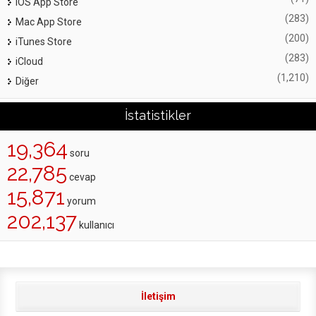
iOS App Store
(283)
Mac App Store
(200)
iTunes Store
(283)
iCloud
(1,210)
Diğer
İstatistikler
19,364
soru
22,785
cevap
15,871
yorum
202,137
kullanıcı
İletişim