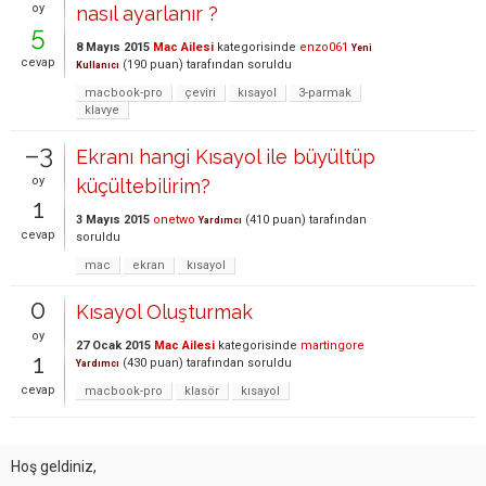
oy
nasıl ayarlanır ?
5
8 Mayıs 2015
Mac Ailesi
kategorisinde
enzo061
Yeni
cevap
(
190
puan)
tarafından
soruldu
Kullanıcı
macbook-pro
çeviri
kısayol
3-parmak
klavye
–3
Ekranı hangi Kısayol ile büyültüp
oy
küçültebilirim?
1
3 Mayıs 2015
onetwo
(
410
puan)
tarafından
Yardımcı
cevap
soruldu
mac
ekran
kısayol
0
Kısayol Oluşturmak
oy
27 Ocak 2015
Mac Ailesi
kategorisinde
martingore
1
(
430
puan)
tarafından
soruldu
Yardımcı
cevap
macbook-pro
klasör
kısayol
Hoş geldiniz,