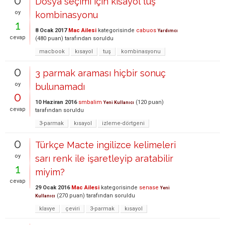
0
Dosya seçimi için kısayol tuş
oy
kombinasyonu
1
8 Ocak 2017
Mac Ailesi
kategorisinde
cabuos
Yardımcı
cevap
(
480
puan)
tarafından
soruldu
macbook
kısayol
tuş
kombinasyonu
0
3 parmak araması hiçbir sonuç
oy
bulunamadı
0
10 Haziran 2016
smbalim
(
120
puan)
Yeni Kullanıcı
cevap
tarafından
soruldu
3-parmak
kısayol
izleme-dörtgeni
0
Türkçe Macte ingilizce kelimeleri
oy
sarı renk ile işaretleyip aratabilir
1
miyim?
cevap
29 Ocak 2016
Mac Ailesi
kategorisinde
senase
Yeni
(
270
puan)
tarafından
soruldu
Kullanıcı
klavye
çeviri
3-parmak
kısayol