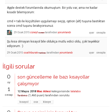
Apple destek forumlarında okumuştum. Bir yolu var, ama ne kadar
kısadır bilemiyorum:
cmd + tab ile küçültülen uygulamayı seçip, option (alt) tuşuna bastıktan
sonra cmd tuşunu bırakıyorsunuz.
29 Ocak 2015
cüneyt
tarafından
yorumlandı
Uzman
Şu kısa olmayan kısayol bile oldukça mutlu edici oldu, çok teşekkür
ediyorum. :)
29 Ocak 2015
ssalihburak
tarafından
yorumlandı
Yardımcı
İlgili sorular
0
son güncelleme ile bazı kısayollar
oy
çalışmıyor
1
12 Mayıs 2018
Mac Ailesi
kategorisinde
lalalabo
cevap
(
1,460
puan)
tarafından
soruldu
Yardımcı
kısayol
osx
klavye