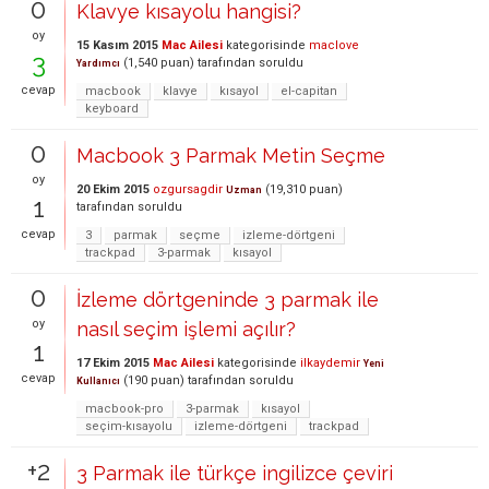
0
Klavye kısayolu hangisi?
oy
15 Kasım 2015
Mac Ailesi
kategorisinde
maclove
3
(
1,540
puan)
tarafından
soruldu
Yardımcı
cevap
macbook
klavye
kısayol
el-capitan
keyboard
0
Macbook 3 Parmak Metin Seçme
oy
20 Ekim 2015
ozgursagdir
(
19,310
puan)
Uzman
1
tarafından
soruldu
cevap
3
parmak
seçme
izleme-dörtgeni
trackpad
3-parmak
kısayol
0
İzleme dörtgeninde 3 parmak ile
oy
nasıl seçim işlemi açılır?
1
17 Ekim 2015
Mac Ailesi
kategorisinde
ilkaydemir
Yeni
cevap
(
190
puan)
tarafından
soruldu
Kullanıcı
macbook-pro
3-parmak
kısayol
seçim-kısayolu
izleme-dörtgeni
trackpad
+2
3 Parmak ile türkçe ingilizce çeviri