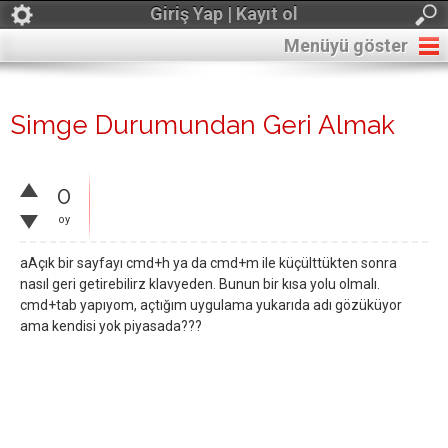
Giriş Yap | Kayıt ol
Menüyü göster
Simge Durumundan Geri Almak
0
oy
aAçık bir sayfayı cmd+h ya da cmd+m ile küçülttükten sonra
nasıl geri getirebilirz klavyeden. Bunun bir kısa yolu olmalı.
cmd+tab yapıyom, açtığım uygulama yukarıda adı gözüküyor
ama kendisi yok piyasada???