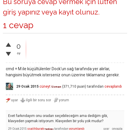
Bu soruya cevap vermek için lütfen
giriş yapınız
veya
kayıt olunuz
.
1 cevap
0
oy
cmd + M ile küçültülenler Dock'un sağ tarafında yer alırlar,
hangisini büyütmek isterseniz onun üzerine tıklamanız gerekir.
29 Ocak 2015
cüneyt
(
371,710
puan)
tarafından
cevaplandı
Uzman
Evet farkındayım onu oradan seçebileceğim ama dediğim gibi,
klavyeden yapmak istiyorum. Klavyeden bir yolu yok mudur?
29 Ocak 2015
ssalihburak
tarafından
yorumlandı
Yardımcı