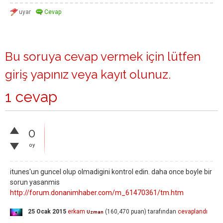
Bu soruya cevap vermek için lütfen
giriş yapınız
veya
kayıt olunuz
.
1 cevap
0
oy
itunes'un guncel olup olmadigini kontrol edin. daha once boyle bir
sorun yasanmis
http://forum.donanimhaber.com/m_61470361/tm.htm
25 Ocak 2015
erkam
(
160,470
puan)
tarafından
cevaplandı
Uzman