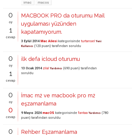
imac
macos
0
MACBOOK PRO da oturumu Mail
oy
uygulaması yüzünden
1
kapatamıyorum.
cevap
3 Eylül 2014
Mac Ailesi
kategorisinde
turtansel
Yeni
(
120
puan)
tarafından
soruldu
Kullanıcı
0
ilk defa icloud oturumu
oy
13 Ocak 2014
zilal
(
690
puan)
tarafından
Yardımcı
1
soruldu
cevap
0
İmac m2 ve macbook pro m2
oy
eşzamanlama
0
9 Mayıs 2024
macOS
kategorisinde
fantaa
(
780
Yardımcı
cevap
puan)
tarafından
soruldu
0
Rehber Eşzamanlama