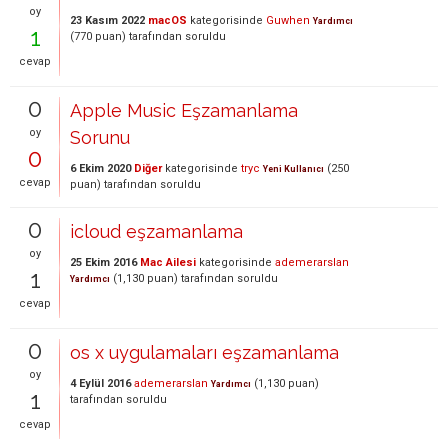
oy
23 Kasım 2022
macOS
kategorisinde
Guwhen
Yardımcı
1
(
770
puan)
tarafından
soruldu
cevap
0
Apple Music Eşzamanlama
oy
Sorunu
0
6 Ekim 2020
Diğer
kategorisinde
tryc
(
250
Yeni Kullanıcı
cevap
puan)
tarafından
soruldu
0
icloud eşzamanlama
oy
25 Ekim 2016
Mac Ailesi
kategorisinde
ademerarslan
1
(
1,130
puan)
tarafından
soruldu
Yardımcı
cevap
0
os x uygulamaları eşzamanlama
oy
4 Eylül 2016
ademerarslan
(
1,130
puan)
Yardımcı
1
tarafından
soruldu
cevap