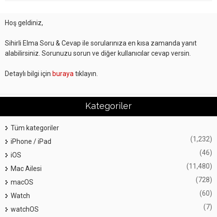
Hoş geldiniz,
Sihirli Elma Soru & Cevap ile sorularınıza en kısa zamanda yanıt
alabilirsiniz. Sorunuzu sorun ve diğer kullanıcılar cevap versin.
Detaylı bilgi için
buraya
tıklayın.
Kategoriler
Tüm kategoriler
(1,232)
iPhone / iPad
(46)
iOS
(11,480)
Mac Ailesi
(728)
macOS
(60)
Watch
(7)
watchOS