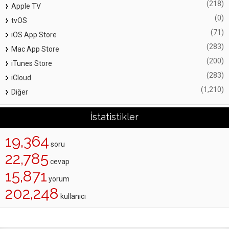
(218)
Apple TV
(0)
tvOS
(71)
iOS App Store
(283)
Mac App Store
(200)
iTunes Store
(283)
iCloud
(1,210)
Diğer
İstatistikler
19,364
soru
22,785
cevap
15,871
yorum
202,248
kullanıcı