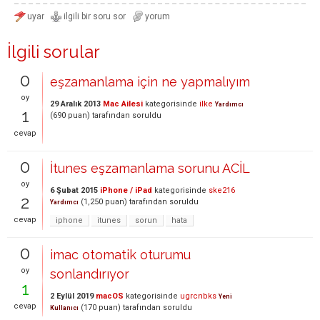
İlgili sorular
0
eşzamanlama için ne yapmalıyım
oy
29 Aralık 2013
Mac Ailesi
kategorisinde
ilke
Yardımcı
1
(
690
puan)
tarafından
soruldu
cevap
0
İtunes eşzamanlama sorunu ACİL
oy
6 Şubat 2015
iPhone / iPad
kategorisinde
ske216
2
(
1,250
puan)
tarafından
soruldu
Yardımcı
cevap
iphone
itunes
sorun
hata
0
imac otomatik oturumu
oy
sonlandırıyor
1
2 Eylül 2019
macOS
kategorisinde
ugrcnbks
Yeni
cevap
(
170
puan)
tarafından
soruldu
Kullanıcı