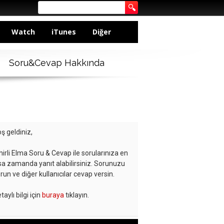
Watch
iTunes
Diğer
Soru&Cevap Hakkında
ş geldiniz,
hirli Elma Soru & Cevap ile sorularınıza en
sa zamanda yanıt alabilirsiniz. Sorunuzu
run ve diğer kullanıcılar cevap versin.
taylı bilgi için
buraya
tıklayın.