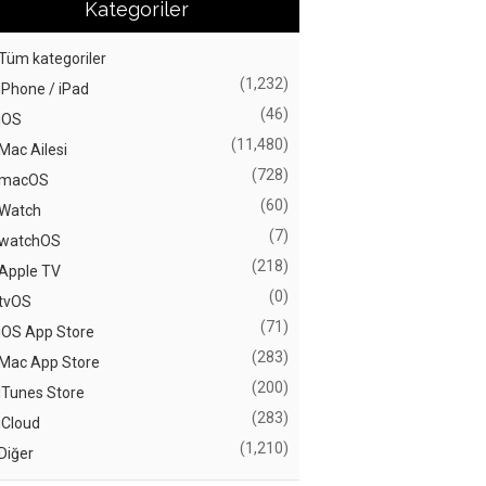
Kategoriler
Tüm kategoriler
(1,232)
iPhone / iPad
(46)
iOS
(11,480)
Mac Ailesi
(728)
macOS
(60)
Watch
(7)
watchOS
(218)
Apple TV
(0)
tvOS
(71)
iOS App Store
(283)
Mac App Store
(200)
iTunes Store
(283)
iCloud
(1,210)
Diğer