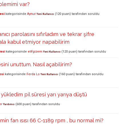
blemimi var?
esi
kategorisinde
Aynur
(
120
puan)
tarafından
soruldu
Yeni Kullanıcı
nıcı parolasını sıfırladım ve tekrar şifre
la kabul etmiyor napabilirim
lesi
kategorisinde
elifgizem
(
120
puan)
tarafından
soruldu
Yeni Kullanıcı
sini unuttum. Nasıl açabilirim?
esi
kategorisinde
Ferda Lo
(
160
puan)
tarafından
soruldu
Yeni Kullanıcı
yükledim pil süresi yarı yarıya düştü
er
(
600
puan)
tarafından
soruldu
Yardımcı
min fan ısısı 66 C-1189 rpm , bu normal mi?