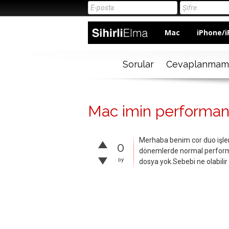
Mac
iPhone/i
Sorular
Cevaplanmam
Mac imin performan
Merhaba benim cor duo işlem
0
dönemlerde normal perform
oy
dosya yok.Sebebi ne olabilir