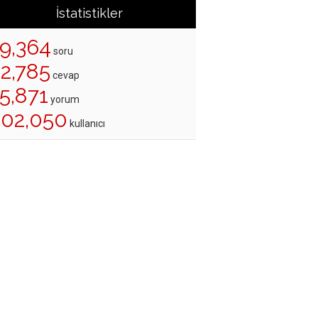
İstatistikler
19,364
soru
22,785
cevap
5,871
yorum
202,050
kullanıcı