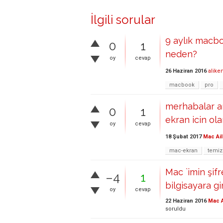
İlgili sorular
9 aylık macbo
0
1
neden?
oy
cevap
26 Haziran 2016
alike
macbook
pro
merhabalar ark
0
1
ekran icin ol
oy
cevap
18 Şubat 2017
Mac Ail
mac-ekran
temi
Mac `imin şif
–4
1
bilgisayara gi
oy
cevap
22 Haziran 2016
Mac A
soruldu