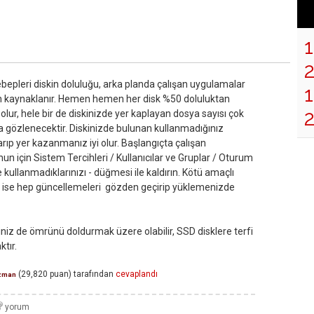
bepleri diskin doluluğu, arka planda çalışan uygulamalar
1
an kaynaklanır. Hemen hemen her disk %50 doluluktan
ur, hele bir de diskinizde yer kaplayan dosya sayısı çok
 gözlenecektir. Diskinizde bulunan kullanmadığınız
tarıp yer kazanmanız iyi olur. Başlangıçta çalışan
un için Sistem Tercihleri / Kullanıcılar ve Gruplar / Oturum
 kullanmadıklarınızı - düğmesi ile kaldırın. Kötü amaçlı
n ise hep güncellemeleri gözden geçirip yüklemenizde
iniz de ömrünü doldurmak üzere olabilir, SSD disklere terfi
tır.
(
29,820
puan)
tarafından
cevaplandı
zman