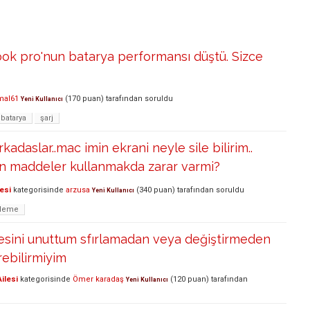
ok pro'nun batarya performansı düştü. Sizce
mal61
(
170
puan)
tarafından
soruldu
Yeni Kullanıcı
batarya
şarj
adaslar..mac imin ekrani neyle sile bilirim..
an maddeler kullanmakda zarar varmi?
esi
kategorisinde
arzusa
(
340
puan)
tarafından
soruldu
Yeni Kullanıcı
zleme
resini unuttum sfırlamadan veya değiştirmeden
rebilirmiyim
ilesi
kategorisinde
Ömer karadaş
(
120
puan)
tarafından
Yeni Kullanıcı