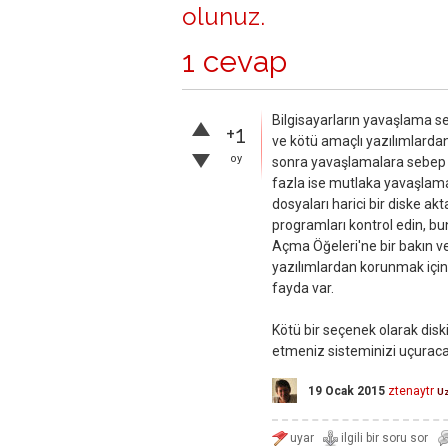
olunuz
.
1 cevap
Bilgisayarların yavaşlama se
+1
ve kötü amaçlı yazılımlard
oy
sonra yavaşlamalara sebep ol
fazla ise mutlaka yavaşlama
dosyaları harici bir diske ak
programları kontrol edin, bun
Açma Öğeleri'ne bir bakın ve
yazılımlardan korunmak içi
fayda var.
Kötü bir seçenek olarak disk
etmeniz sisteminizi uçuracak
19 Ocak 2015
ztenaytr
U