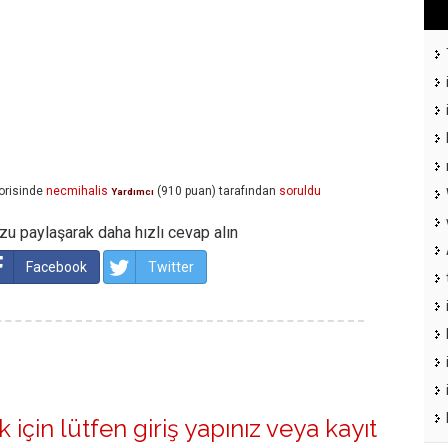
orisinde
necmihalis
(
910
puan)
tarafından
soruldu
Yardımcı
u paylaşarak daha hızlı cevap alın
Facebook
Twitter
 için lütfen
giriş yapınız
veya
kayıt