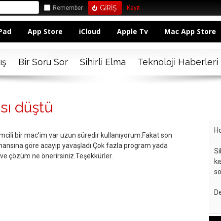
Remember
Kayıt
Pad
App Store
iCloud
Apple Tv
Mac App Store
ış
Bir Soru Sor
Sihirli Elma
Teknoloji Haberleri
sı düştü
Ho
cili bir mac'im var uzun süredir kullanıyorum.Fakat son
ansına göre acayip yavaşladı.Çok fazla program yada
Si
 ve çözüm ne önerirsiniz.Teşekkürler.
kı
so
De