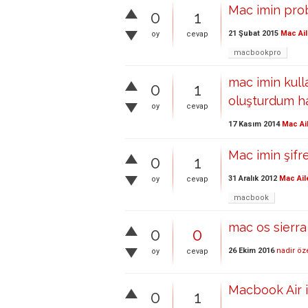
Mac imin pro
0
1
21 Şubat 2015
Mac Ail
oy
cevap
macbookpro
mac imin kulla
0
1
oluşturdum ha
oy
cevap
17 Kasım 2014
Mac Ai
Mac imin şifre
0
1
31 Aralık 2012
Mac Ail
oy
cevap
macbook
mac os sierra 
0
0
26 Ekim 2016
nadir öz
oy
cevap
Macbook Air i
0
1