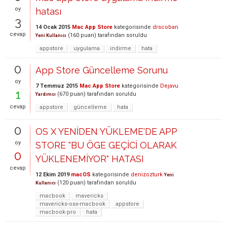
oy
hatası
3
14 Ocak 2015
Mac App Store
kategorisinde
drscoban
cevap
(
160
puan)
tarafından
soruldu
Yeni Kullanıcı
appstore
uygulama
indirme
hata
0
App Store Güncelleme Sorunu
oy
7 Temmuz 2015
Mac App Store
kategorisinde
Dejavu
1
(
670
puan)
tarafından
soruldu
Yardımcı
cevap
appstore
güncelleme
hata
0
OS X YENİDEN YÜKLEME'DE APP
oy
STORE "BU ÖGE GEÇİCİ OLARAK
0
YÜKLENEMİYOR" HATASI
cevap
12 Ekim 2019
macOS
kategorisinde
denizozturk
Yeni
(
120
puan)
tarafından
soruldu
Kullanıcı
macbook
mavericks
mavericks-osx-macbook
appstore
macbook-pro
hata