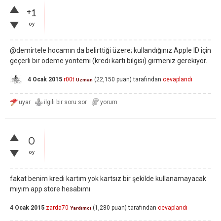
+1
oy
@demirtele hocamın da belirttiği üzere; kullandığınız Apple ID için
geçerli bir ödeme yöntemi (kredi kartı bilgisi) girmeniz gerekiyor.
4 Ocak 2015
r00t
(
22,150
puan)
tarafından
cevaplandı
Uzman
0
oy
fakat benim kredi kartım yok kartsız bir şekilde kullanamayacak
mıyım app store hesabımı
4 Ocak 2015
zarda70
(
1,280
puan)
tarafından
cevaplandı
Yardımcı