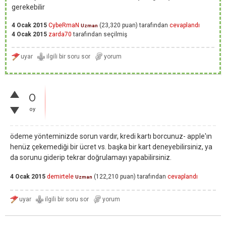
gerekebilir
4 Ocak 2015
CybeRmaN
(
23,320
puan)
tarafından
cevaplandı
Uzman
4 Ocak 2015
zarda70
tarafından
seçilmiş
0
oy
ödeme yönteminizde sorun vardır, kredi kartı borcunuz- apple'ın
henüz çekemediği bir ücret vs. başka bir kart deneyebilirsiniz, ya
da sorunu giderip tekrar doğrulamayı yapabilirsiniz.
4 Ocak 2015
demirtele
(
122,210
puan)
tarafından
cevaplandı
Uzman