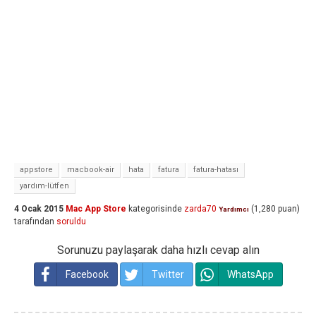
appstore
macbook-air
hata
fatura
fatura-hatası
yardım-lütfen
4 Ocak 2015
Mac App Store
kategorisinde
zarda70
(
1,280
puan)
Yardımcı
tarafından
soruldu
Sorunuzu paylaşarak daha hızlı cevap alın
Facebook
Twitter
WhatsApp