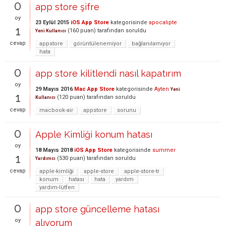
0
app store şifre
oy
23 Eylül 2015
iOS App Store
kategorisinde
apocalipte
1
(
160
puan)
tarafından
soruldu
Yeni Kullanıcı
cevap
appstore
görüntülenemiyor
bağlanılamıyor
hata
0
app store kilitlendi nasıl kapatırım
oy
29 Mayıs 2016
Mac App Store
kategorisinde
Ayten
Yeni
1
(
120
puan)
tarafından
soruldu
Kullanıcı
cevap
macbook-air
appstore
sorunu
0
Apple Kimliği konum hatası
oy
18 Mayıs 2018
iOS App Store
kategorisinde
summer
1
(
530
puan)
tarafından
soruldu
Yardımcı
cevap
apple-kimliği
apple-store
apple-store-tr
konum
hatası
hata
yardım
yardım-lütfen
0
app store güncelleme hatası
oy
alıyorum