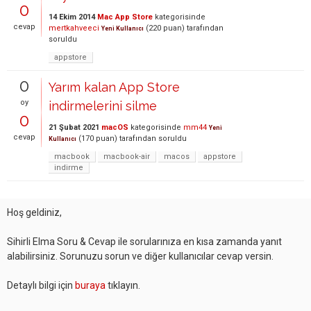
0
14 Ekim 2014
Mac App Store
kategorisinde
cevap
mertkahveeci
(
220
puan)
tarafından
Yeni Kullanıcı
soruldu
appstore
0
Yarım kalan App Store
oy
indirmelerini silme
0
21 Şubat 2021
macOS
kategorisinde
mm44
Yeni
cevap
(
170
puan)
tarafından
soruldu
Kullanıcı
macbook
macbook-air
macos
appstore
indirme
Hoş geldiniz,
Sihirli Elma Soru & Cevap ile sorularınıza en kısa zamanda yanıt
alabilirsiniz. Sorunuzu sorun ve diğer kullanıcılar cevap versin.
Detaylı bilgi için
buraya
tıklayın.