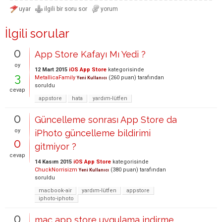
İlgili sorular
0
App Store Kafayı Mı Yedi ?
oy
12 Mart 2015
iOS App Store
kategorisinde
3
MetallicaFamily
(
260
puan)
tarafından
Yeni Kullanıcı
soruldu
cevap
appstore
hata
yardım-lütfen
0
Güncelleme sonrası App Store da
oy
iPhoto güncelleme bildirimi
0
gitmiyor ?
cevap
14 Kasım 2015
iOS App Store
kategorisinde
ChuckNorrisizm
(
380
puan)
tarafından
Yeni Kullanıcı
soruldu
macbook-air
yardım-lütfen
appstore
iphoto-iphoto
0
mac app store uygulama indirme