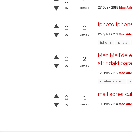
0
1
27 Ocak 2015
Mac Ail
oy
cevap
iphoto iphon
0
0
26 Eylül 2013
Mac Aile
oy
cevap
iphone
ıphoto
Mac Mail'de ek
0
2
altındaki bara
oy
cevap
17 Ekim 2015
Mac Aile
mail-ekler-mail
e
mail adres cub
0
1
10 Ekim 2014
Mac Aile
oy
cevap