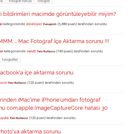
me
fotoğraf-hafıza
fotoğraf
bildirimleri macimde görüntüleyebilir miyim?
si
kategorisinde
developer
(
5,480
puan)
tarafından
soruldu
Deneyimli
M ... Mac Fotoğraf İçe Aktarma sorunu !!!
si
kategorisinde
owuth
(
140
puan)
tarafından
soruldu
Yeni Kullanıcı
fotoğraflar
acbook'a içe aktarma sorunu
mucin
(
120
puan)
tarafından
soruldu
Yeni Kullanıcı
rinden iMac'ime iPhone'umdan fotoğraf
nu com.apple.ImageCaptureCore hatası 30
uyukb
(
120
puan)
tarafından
soruldu
Yeni Kullanıcı
Photo'ya aktarma sorunu