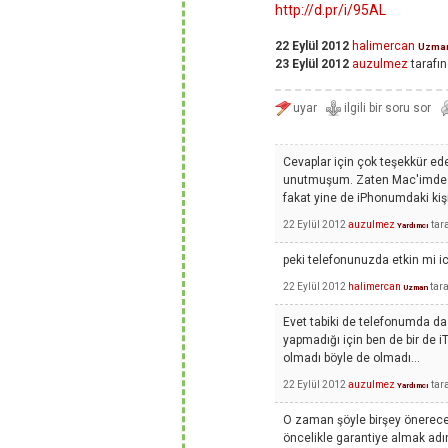
http://d.pr/i/95AL
22 Eylül 2012
halimercan
Uzma
23 Eylül 2012
auzulmez
tarafı
Cevaplar için çok teşekkür e
unutmuşum. Zaten Mac'imde iC
fakat yine de iPhonumdaki kiş
22 Eylül 2012
auzulmez
tar
Yardımcı
peki telefonunuzda etkin mi i
22 Eylül 2012
halimercan
tar
Uzman
Evet tabiki de telefonumda d
yapmadığı için ben de bir de 
olmadı böyle de olmadı...
22 Eylül 2012
auzulmez
tar
Yardımcı
O zaman şöyle birşey önerec
öncelikle garantiye almak adına