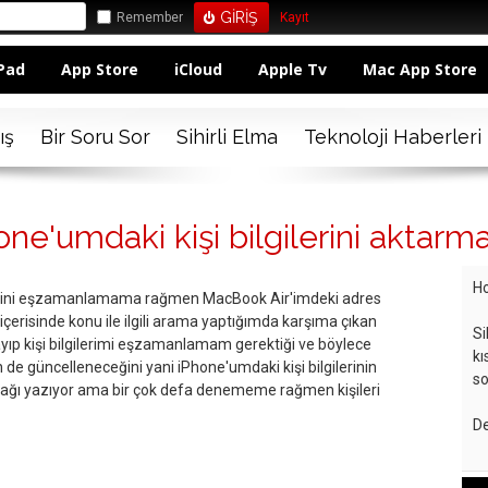
Remember
Kayıt
Pad
App Store
iCloud
Apple Tv
Mac App Store
ış
Bir Soru Sor
Sihirli Elma
Teknoloji Haberleri
ne'umdaki kişi bilgilerini aktarma
Ho
ilerini eşzamanlamama rağmen MacBook Air'imdeki adres
 içerisinde konu ile ilgili arama yaptığımda karşıma çıkan
Si
ayıp kişi bilgilerimi eşzamanlamam gerektiği ve böylece
kı
de güncelleneceğini yani iPhone'umdaki kişi bilgilerinin
so
ağı yazıyor ama bir çok defa denememe rağmen kişileri
De