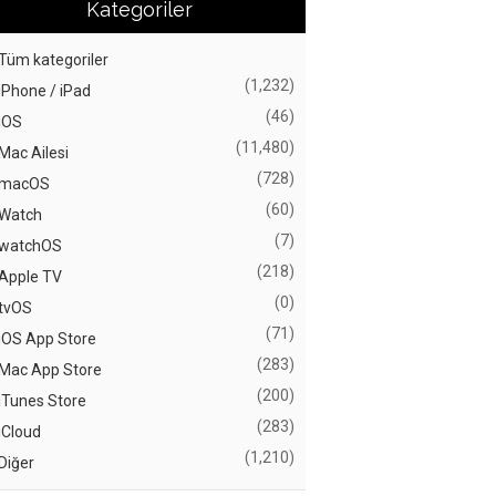
Kategoriler
Tüm kategoriler
(1,232)
iPhone / iPad
(46)
iOS
(11,480)
Mac Ailesi
(728)
macOS
(60)
Watch
(7)
watchOS
(218)
Apple TV
(0)
tvOS
(71)
iOS App Store
(283)
Mac App Store
(200)
iTunes Store
(283)
iCloud
(1,210)
Diğer