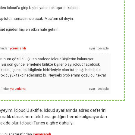
n icloud'a girip kişiler yanındaki işareti kaldırın
lup tutulmamasını soracak. Mac'ten sil deyin.
ud içinden kişileri etkin hale getirin
afından
yorumlandı
orunum çözüldü. Şu an sadece icloud kişilerim bulunuyor
 Bu son güncellemelerle birlikte kişiler olayı icloud facebook
oldu, çünkü bu bilgilerin birbirleriyle olan tutarlılığı hele hele
ı çok düşük takdir edersiniz ki.. Neyseki problemim çözüldü, tekrar
afından
yorumlandı
yeyim. İcloud U aktifle. İcloud ayarlarında adres defterini
omatik olarak hem telefona girdiğini hemde bilgisayardan
dek de olur. İcloud iTunes a göre daha iyi
00
puan)
tarafından
cevaplandı