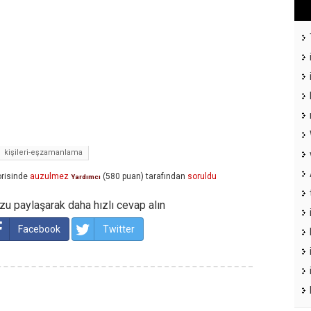
kişileri-eşzamanlama
risinde
auzulmez
(
580
puan)
tarafından
soruldu
Yardımcı
u paylaşarak daha hızlı cevap alın
Facebook
Twitter