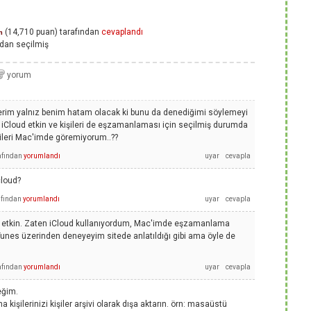
(
14,710
puan)
tarafından
cevaplandı
n
ndan
seçilmiş
derim yalnız benim hatam olacak ki bunu da denediğimi söylemeyi
loud etkin ve kişileri de eşzamanlaması için seçilmiş durumda
ileri Mac'imde göremiyorum..??
afından
yorumlandı
cloud?
afından
yorumlandı
a etkin. Zaten iCloud kullanıyordum, Mac'imde eşzamanlama
iTunes üzerinden deneyeyim sitede anlatıldığı gibi ama öyle de
afından
yorumlandı
eğim.
 kişilerinizi kişiler arşivi olarak dışa aktarın. örn: masaüstü