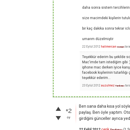
daha sonra sistem tercihlerinde
size macimdeki kişilerin tutu
bir kaç dakika sonra tekrar iclo
umarım düzelmiştir
22 Eylül 2012
halimercan
tar
Uzman
Teşekkür ederim bu şekilde s
Mac'imde tam istediğim gibi :)
iphone mac derken iyice karışık 
facebook kişilerinin tutarlılığ
teşekkür ederim...
23 Eylül 2012
auzulmez
tar
Yardımcı
Ben sana daha kısa yol söyle
+2
paylaş. Ben öyle yaptım. Ot
oy
girdiğini günceller ayrıca ye
22 Eylül 2012
cenk
(
1,5
Yardımcı