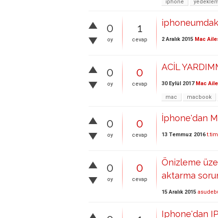
iphone
yedekle
iphoneumdaki 
0
1
2 Aralık 2015
Mac Aile
oy
cevap
ACİL YARDIMMM
0
0
30 Eylül 2017
Mac Aile
oy
cevap
mac
macbook
İphone'dan M
0
0
13 Temmuz 2016
t.ti
oy
cevap
Önizleme üze
0
0
aktarma soru
oy
cevap
15 Aralık 2015
asudeb
Iphone'dan I