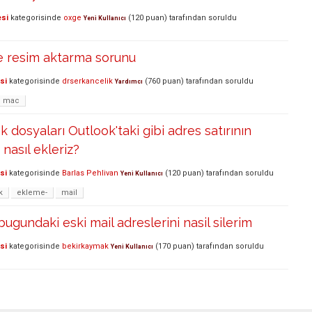
esi
kategorisinde
oxge
(
120
puan)
tarafından
soruldu
Yeni Kullanıcı
e resim aktarma sorunu
si
kategorisinde
drserkancelik
(
760
puan)
tarafından
soruldu
Yardımcı
mac
 dosyaları Outlook'taki gibi adres satırının
 nasıl ekleriz?
si
kategorisinde
Barlas Pehlivan
(
120
puan)
tarafından
soruldu
Yeni Kullanıcı
k
ekleme-
mail
ugundaki eski mail adreslerini nasil silerim
si
kategorisinde
bekirkaymak
(
170
puan)
tarafından
soruldu
Yeni Kullanıcı