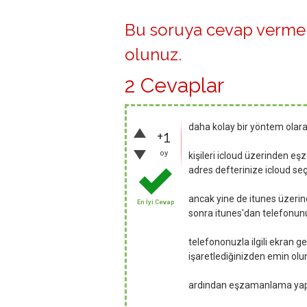
Bu soruya cevap vermek
olunuz
.
2 Cevaplar
daha kolay bir yöntem olara
+1
oy
kişileri icloud üzerinden e
adres defterinize icloud seç
ancak yine de itunes üzerin
En İyi Cevap
sonra itunes'dan telefonun
telefononuzla ilgili ekran ge
işaretlediğinizden emin olu
ardından eşzamanlama ya