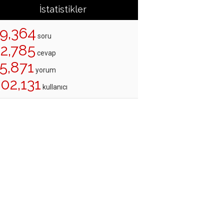
İstatistikler
19,364
soru
22,785
cevap
5,871
yorum
02,131
kullanıcı