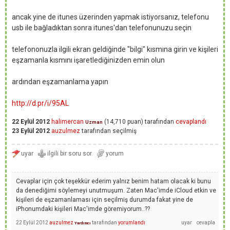
ancak yine de itunes üzerinden yapmak istiyorsanız, telefonu
usb ile bağladıktan sonra itunes'dan telefonunuzu seçin
telefononuzla ilgili ekran geldiğinde "bilgi" kısmına girin ve kişileri
eşzamanla kısmını işaretlediğinizden emin olun
ardından eşzamanlama yapın
http://d.pr/i/95AL
22 Eylül 2012
halimercan
(
14,710
puan)
tarafından
cevaplandı
Uzman
23 Eylül 2012
auzulmez
tarafından
seçilmiş
Cevaplar için çok teşekkür ederim yalnız benim hatam olacak ki bunu
da denediğimi söylemeyi unutmuşum. Zaten Mac'imde iCloud etkin ve
kişileri de eşzamanlaması için seçilmiş durumda fakat yine de
iPhonumdaki kişileri Mac'imde göremiyorum..??
22 Eylül 2012
auzulmez
tarafından
yorumlandı
Yardımcı