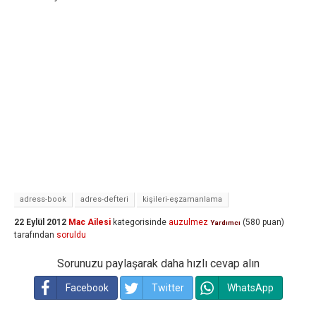
adress-book
adres-defteri
kişileri-eşzamanlama
22 Eylül 2012
Mac Ailesi
kategorisinde
auzulmez
(
580
puan)
Yardımcı
tarafından
soruldu
Sorunuzu paylaşarak daha hızlı cevap alın
Facebook
Twitter
WhatsApp