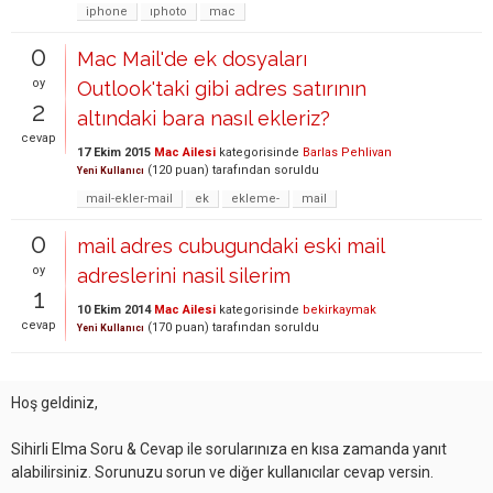
iphone
ıphoto
mac
0
Mac Mail'de ek dosyaları
oy
Outlook'taki gibi adres satırının
2
altındaki bara nasıl ekleriz?
cevap
17 Ekim 2015
Mac Ailesi
kategorisinde
Barlas Pehlivan
(
120
puan)
tarafından
soruldu
Yeni Kullanıcı
mail-ekler-mail
ek
ekleme-
mail
0
mail adres cubugundaki eski mail
oy
adreslerini nasil silerim
1
10 Ekim 2014
Mac Ailesi
kategorisinde
bekirkaymak
cevap
(
170
puan)
tarafından
soruldu
Yeni Kullanıcı
Hoş geldiniz,
Sihirli Elma Soru & Cevap ile sorularınıza en kısa zamanda yanıt
alabilirsiniz. Sorunuzu sorun ve diğer kullanıcılar cevap versin.