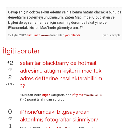
Cevaplar için çok teşekkür ederim yalnız benim hatam olacak ki bunu da
denediğimi söylemeyi unutmuşum. Zaten Mac'imde iCloud etkin ve
kişileri de eşzamanlaması için seçilmiş durumda fakat yine de
iPhonumdaki kişileri Mac'imde göremiyorum..??
22 Eylül 2012
auzulmez
tarafından
yorumlandı
Yardımcı
İlgili sorular
+2
selamlar blackbarry de hotmail
oy
adresime attığım kişileri i mac teki
2
adres defterine nasıl aktarabilirim
cevap
??
16 Nisan 2012
Diğer
kategorisinde
rft.ylmz
Yeni Kullanıcı
(
140
puan)
tarafından
soruldu
0
iPhone'umdaki bilgisayardan
oy
aktarılmış fotoğraflar silinmiyor?
1