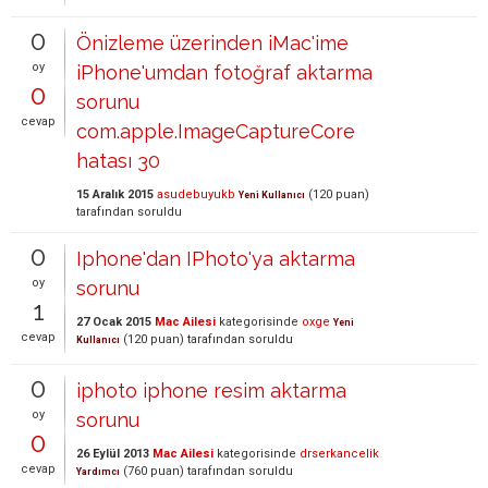
0
Önizleme üzerinden iMac'ime
oy
iPhone'umdan fotoğraf aktarma
0
sorunu
cevap
com.apple.ImageCaptureCore
hatası 30
15 Aralık 2015
asudebuyukb
(
120
puan)
Yeni Kullanıcı
tarafından
soruldu
0
Iphone'dan IPhoto'ya aktarma
oy
sorunu
1
27 Ocak 2015
Mac Ailesi
kategorisinde
oxge
Yeni
cevap
(
120
puan)
tarafından
soruldu
Kullanıcı
0
iphoto iphone resim aktarma
oy
sorunu
0
26 Eylül 2013
Mac Ailesi
kategorisinde
drserkancelik
cevap
(
760
puan)
tarafından
soruldu
Yardımcı