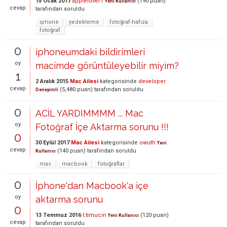
15 Ocak 2017
applelover1
(
190
puan)
Yeni Kullanıcı
cevap
tarafından
soruldu
iphone
yedekleme
fotoğraf-hafıza
fotoğraf
0
iphoneumdaki bildirimleri
oy
macimde görüntüleyebilir miyim?
1
2 Aralık 2015
Mac Ailesi
kategorisinde
developer
cevap
(
5,480
puan)
tarafından
soruldu
Deneyimli
0
ACİL YARDIMMMM ... Mac
oy
Fotoğraf İçe Aktarma sorunu !!!
0
30 Eylül 2017
Mac Ailesi
kategorisinde
owuth
Yeni
cevap
(
140
puan)
tarafından
soruldu
Kullanıcı
mac
macbook
fotoğraflar
0
İphone'dan Macbook'a içe
oy
aktarma sorunu
0
13 Temmuz 2016
t.timucin
(
120
puan)
Yeni Kullanıcı
cevap
tarafından
soruldu