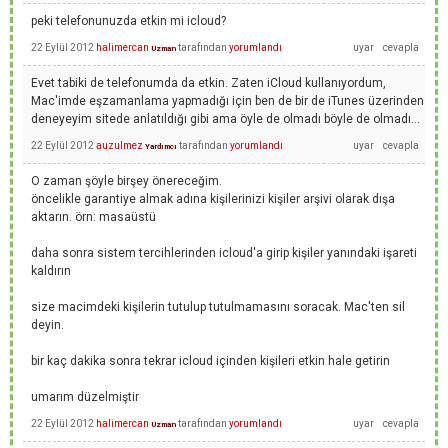
peki telefonunuzda etkin mi icloud?
22 Eylül 2012
halimercan
tarafından
yorumlandı
Uzman
Evet tabiki de telefonumda da etkin. Zaten iCloud kullanıyordum,
Mac'imde eşzamanlama yapmadığı için ben de bir de iTunes üzerinden
deneyeyim sitede anlatıldığı gibi ama öyle de olmadı böyle de olmadı...
22 Eylül 2012
auzulmez
tarafından
yorumlandı
Yardımcı
O zaman şöyle birşey önereceğim.
öncelikle garantiye almak adına kişilerinizi kişiler arşivi olarak dışa
aktarın. örn: masaüstü
daha sonra sistem tercihlerinden icloud'a girip kişiler yanındaki işareti
kaldırın
size macimdeki kişilerin tutulup tutulmamasını soracak. Mac'ten sil
deyin.
bir kaç dakika sonra tekrar icloud içinden kişileri etkin hale getirin
umarım düzelmiştir
22 Eylül 2012
halimercan
tarafından
yorumlandı
Uzman