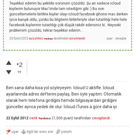
Teşekkür ederim bu şekilde sorunum çözüldü. Şu an sadece icloud
kişilerim bulunuyor Mac'imde tam istediğim gibi :) Bu son
güncellemelerle birlikte kişiler olayı icloud facebook iphone mac derken
iyice karışık oldu, çünkü bu bilgilerin birbirleriyle olan tutarlılığı hele hele
facebook kişilerinin tutarlılığı çok düşük takdir edersiniz ki.. Neyseki
problemim çözüldü, tekrar teşekkür ederim...
23 Eylül 2012
auzulmez
tarafından
yorumlandı
Yardımcı
+2
oy
Ben sana daha kısa yol söyleyeyim. İcloud U aktifle. İcloud
ayarlarında adres defterini paylaş. Ben öyle yaptım. Otomatik
olarak hem telefona girdiğini hemde bilgisayardan girdiğini
günceller ayrıca yedek de olur. İcloud iTunes a göre daha iyi
22 Eylül 2012
cenk
(
1,500
puan)
tarafından
cevaplandı
Yardımcı