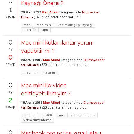
oy
Kaynağı Önerisi?
1
20 Mart 2017
Mac Ailesi
kategorisinde
forgive
Yeni
cevap
(
140
puan)
tarafından
soruldu
Kullanıcı
mac
mac-mini
kesintisiz-güç-kaynağı
monitör
ups
0
Mac mini kullanılanlar yorum
oy
yapabilir mi ?
0
20 Aralık 2016
Mac Ailesi
kategorisinde
Clumsycoder
cevap
(
320
puan)
tarafından
soruldu
Yeni Kullanıcı
mac-mini
tasarim
0
Mac mini ile video
oy
editleyebilirmiyim ?
2
18 Aralık 2016
Mac Ailesi
kategorisinde
Clumsycoder
cevap
(
320
puan)
tarafından
soruldu
Yeni Kullanıcı
mac-mini
5400
mac
video-editleme
video-düzenleme
0
Macbook pro retina 2013 Late +