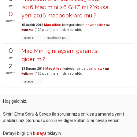
oy
2016 Mac mini 2.6 GHZ mi ? Yoksa
0
yeni 2016 macbook pro mu ?
cevap
15 Aralık 2016
Mac Ailesi
kategorisinde
enverdede
Yeni
(
120
puan)
tarafından
soruldu
Kullanıcı
mac-mini
macbook-pro
0
Mac Mini içini açsam garantisi
oy
gider mi?
2
13 Kasım 2016
Mac Ailesi
kategorisinde
bcs_crew
Yeni
cevap
(
160
puan)
tarafından
soruldu
Kullanıcı
mac-mini
Hoş geldiniz,
Sihirli Elma Soru & Cevap ile sorularınıza en kısa zamanda yanıt
alabilirsiniz. Sorunuzu sorun ve diğer kullanıcılar cevap versin.
Detaylı bilgi için
buraya
tıklayın.