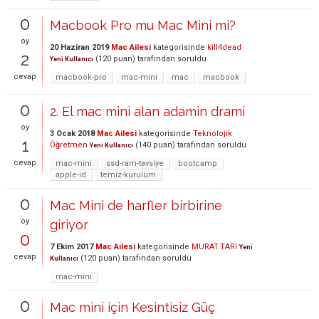
0
Macbook Pro mu Mac Mini mi?
oy
20 Haziran 2019
Mac Ailesi
kategorisinde
kill4dead
2
(
120
puan)
tarafından
soruldu
Yeni Kullanıcı
cevap
macbook-pro
mac-mini
mac
macbook
0
2. El mac mini alan adamin drami
oy
3 Ocak 2018
Mac Ailesi
kategorisinde
Teknolojik
1
Öğretmen
(
140
puan)
tarafından
soruldu
Yeni Kullanıcı
cevap
mac-mini
ssd-ram-tavsiye
bootcamp
apple-id
temiz-kurulum
0
Mac Mini de harfler birbirine
oy
giriyor
0
7 Ekim 2017
Mac Ailesi
kategorisinde
MURAT.TARI
Yeni
cevap
(
120
puan)
tarafından
soruldu
Kullanıcı
mac-mini
0
Mac mini için Kesintisiz Güç