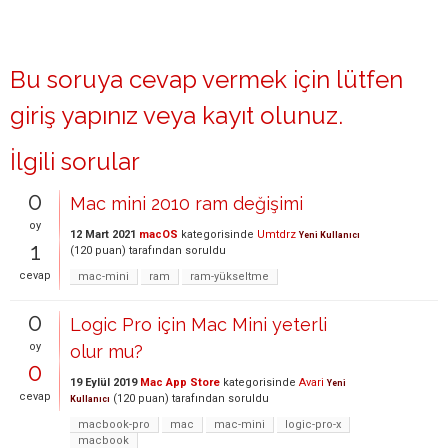
Bu soruya cevap vermek için lütfen
giriş yapınız
veya
kayıt olunuz
.
İlgili sorular
0
Mac mini 2010 ram değişimi
oy
12 Mart 2021
macOS
kategorisinde
Umtdrz
Yeni Kullanıcı
1
(
120
puan)
tarafından
soruldu
cevap
mac-mini
ram
ram-yükseltme
0
Logic Pro için Mac Mini yeterli
oy
olur mu?
0
19 Eylül 2019
Mac App Store
kategorisinde
Avari
Yeni
cevap
(
120
puan)
tarafından
soruldu
Kullanıcı
macbook-pro
mac
mac-mini
logic-pro-x
macbook