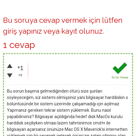
Bu soruya cevap vermek için lütfen
giriş yapınız
veya
kayıt olunuz
.
1 cevap
+1
oy
En İyi Cevap
Bu sorun başıma gelmediğinden ötürü size şunları
söyleyeceğim, siz sistemi silmişsiniz yani bilgisayar harddiskin o
bölüntüsünde bir sistem üzerinde çalışamadığı için açılmaz.
Yapmanız gereken tekrar sistem yüklemek. Bunu nasıl
yapabilirsiniz? Bilgisayar açıldığında hedef disk MacOs kurulu
harddisk seçiliyken olması lazım tahminimce cmd+r ile
bilgisayarı açarsanız önünüze Mac OS X Maverick'si internetten
yüklemek için bir seçenek gelecek önünüze zaten silinmiş olan