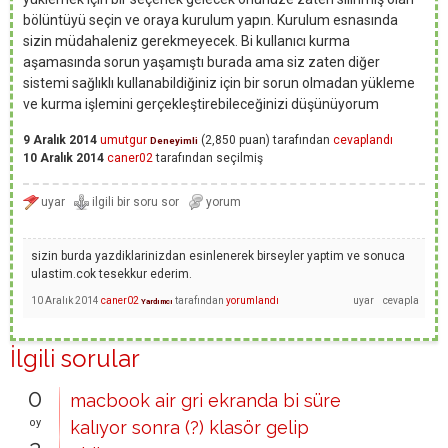
bölüntüyü seçin ve oraya kurulum yapın. Kurulum esnasında
sizin müdahaleniz gerekmeyecek. Bi kullanıcı kurma
aşamasında sorun yaşamıştı burada ama siz zaten diğer
sistemi sağlıklı kullanabildiğiniz için bir sorun olmadan yükleme
ve kurma işlemini gerçekleştirebileceğinizi düşünüyorum
9 Aralık 2014
umutgur
(
2,850
puan)
tarafından
cevaplandı
Deneyimli
10 Aralık 2014
caner02
tarafından
seçilmiş
sizin burda yazdiklarinizdan esinlenerek birseyler yaptim ve sonuca
ulastim.cok tesekkur ederim.
10 Aralık 2014
caner02
tarafından
yorumlandı
Yardımcı
İlgili sorular
0
macbook air gri ekranda bi süre
oy
kalıyor sonra (?) klasör gelip