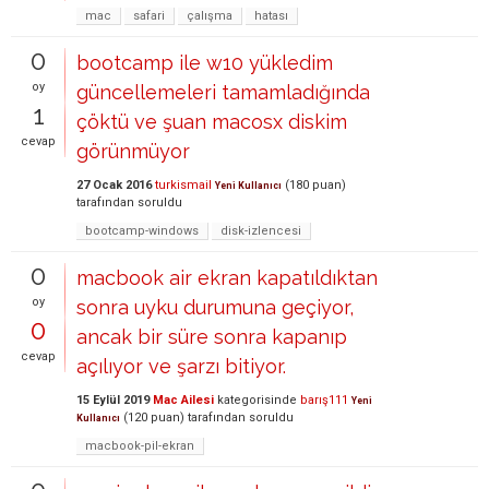
mac
safari
çalışma
hatası
0
bootcamp ile w10 yükledim
oy
güncellemeleri tamamladığında
1
çöktü ve şuan macosx diskim
cevap
görünmüyor
27 Ocak 2016
turkismail
(
180
puan)
Yeni Kullanıcı
tarafından
soruldu
bootcamp-windows
disk-izlencesi
0
macbook air ekran kapatıldıktan
oy
sonra uyku durumuna geçiyor,
0
ancak bir süre sonra kapanıp
cevap
açılıyor ve şarzı bitiyor.
15 Eylül 2019
Mac Ailesi
kategorisinde
barış111
Yeni
(
120
puan)
tarafından
soruldu
Kullanıcı
macbook-pil-ekran