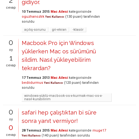
2
gidiyor.
cevap
10 Temmuz 2015
Mac Ailesi
kategorisinde
oguzhanoztrk
(
130
puan)
tarafından
Yeni Kullanıcı
soruldu
açılış-sorunu
gri-ekran
-klasör
0
Macbook Pro için Windows
oy
yüklerken Mac os sürümünü
1
sildim. Nasıl yükleyebilirim
cevap
tekrardan?
17 Temmuz 2013
Mac Ailesi
kategorisinde
bediidurmus
(
120
puan)
tarafından
Yeni Kullanıcı
soruldu
windows-yüklü-macbook-os-x-kurmak-mac-os-x-
nasıl-kurabilirim
0
safari hep çalıştıktan bi süre
oy
sonra yanıt vermiyor!
0
28 Temmuz 2015
Mac Ailesi
kategorisinde
muge17
cevap
(
140
puan)
tarafından
soruldu
Yeni Kullanıcı