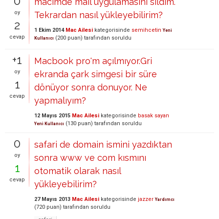
0
macimde mail uygulamasını sildim.
oy
Tekrardan nasıl yükleyebilirim?
2
1 Ekim 2014
Mac Ailesi
kategorisinde
semihcetin
Yeni
cevap
(
200
puan)
tarafından
soruldu
Kullanıcı
+1
Macbook pro'm açılmıyor.Gri
oy
ekranda çark simgesi bir süre
1
dönüyor sonra donuyor. Ne
cevap
yapmalıyım?
12 Mayıs 2015
Mac Ailesi
kategorisinde
basak sayan
(
130
puan)
tarafından
soruldu
Yeni Kullanıcı
0
safari de domain ismini yazdıktan
oy
sonra www ve com kısmını
1
otomatik olarak nasıl
cevap
yükleyebilirim?
27 Mayıs 2013
Mac Ailesi
kategorisinde
jazzer
Yardımcı
(
720
puan)
tarafından
soruldu