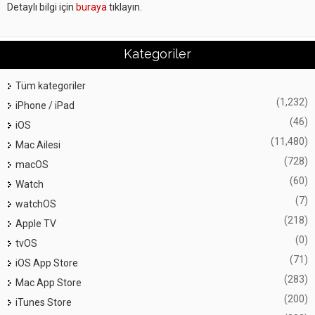
Detaylı bilgi için
buraya
tıklayın.
Kategoriler
Tüm kategoriler
(1,232)
iPhone / iPad
(46)
iOS
(11,480)
Mac Ailesi
(728)
macOS
(60)
Watch
(7)
watchOS
(218)
Apple TV
(0)
tvOS
(71)
iOS App Store
(283)
Mac App Store
(200)
iTunes Store