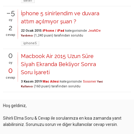
safari
–5
İphone 5 sinirlendim ve duvara
oy
attım açılmıyor şuan ?
2
22 Ocak 2015
iPhone / iPad
kategorisinde
JeaNDe
cevap
(
1,240
puan)
tarafından
soruldu
Yardımcı
iphone5
0
Macbook Air 2015 Uzun Süre
oy
Siyah Ekranda Bekliyor Sonra
0
Soru İşareti
cevap
3 Kasım 2019
Mac Ailesi
kategorisinde
Sosoner
Yeni
(
160
puan)
tarafından
soruldu
Kullanıcı
Hoş geldiniz,
Sihirli Elma Soru & Cevap ile sorularınıza en kısa zamanda yanıt
alabilirsiniz. Sorunuzu sorun ve diğer kullanıcılar cevap versin.