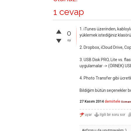
1 cevap
1. iTunes üzerinden, kabloyl
0
yüklemek istediğiniz klasör
oy
2. Dropbox, iCloud Drive, Co
3. USB Disk PRO, Lite vs. fl
uygulamalar -> (ÖRNEK) USB
4. Photo Transfer gibi ücretl
Bildiğim bütün seçenekler bu
27 Kasım 2014
demirtele
Uzman
AirDrop u da unutmayalım :)