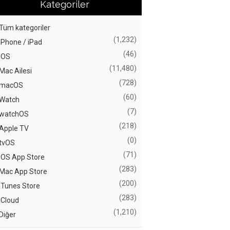
Kategoriler
Tüm kategoriler
(1,232)
iPhone / iPad
(46)
iOS
(11,480)
Mac Ailesi
(728)
macOS
(60)
Watch
(7)
watchOS
(218)
Apple TV
(0)
tvOS
(71)
iOS App Store
(283)
Mac App Store
(200)
iTunes Store
(283)
iCloud
(1,210)
Diğer