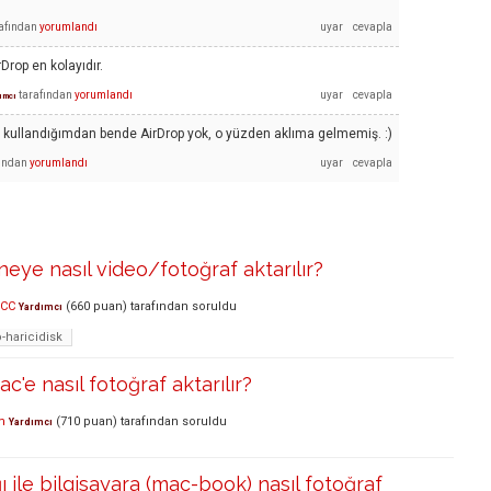
afından
yorumlandı
Drop en kolayıdır.
tarafından
yorumlandı
ımcı
kullandığımdan bende AirDrop yok, o yüzden aklıma gelmemiş. :)
fından
yorumlandı
eye nasıl video/fotoğraf aktarılır?
 CC
(
660
puan)
tarafından
soruldu
Yardımcı
-haricidisk
'e nasıl fotoğraf aktarılır?
m
(
710
puan)
tarafından
soruldu
Yardımcı
ğı ile bilgisayara (mac-book) nasıl fotoğraf