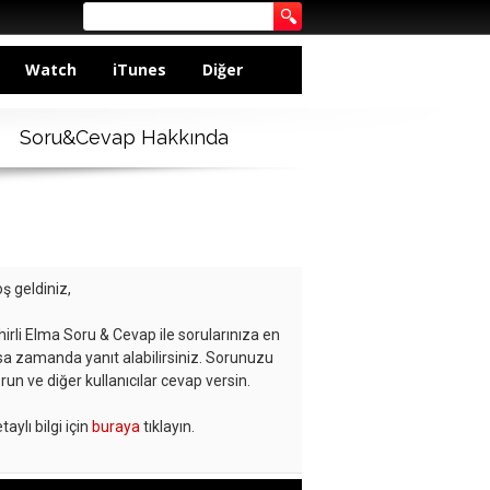
Watch
iTunes
Diğer
Soru&Cevap Hakkında
ş geldiniz,
hirli Elma Soru & Cevap ile sorularınıza en
sa zamanda yanıt alabilirsiniz. Sorunuzu
run ve diğer kullanıcılar cevap versin.
taylı bilgi için
buraya
tıklayın.