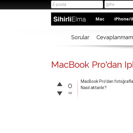
Mac
iPhone/i
Sorular
Cevaplanmam
MacBook Pro'dan Ipho
MacBook Pro'dan fotoğrafla
0
Nasıl aktarılır?
oy