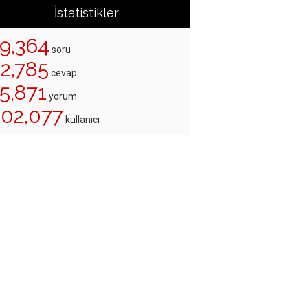
İstatistikler
19,364
soru
22,785
cevap
5,871
yorum
202,077
kullanıcı