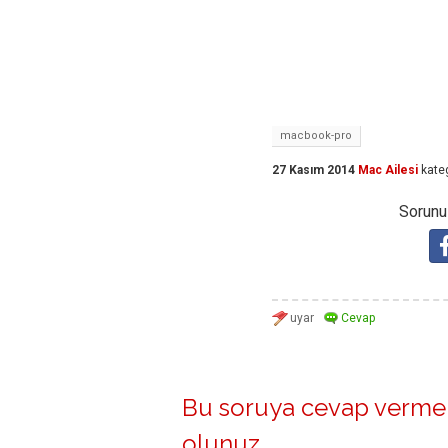
macbook-pro
27 Kasım 2014
Mac Ailesi
kate
Sorunuz
Bu soruya cevap vermek
olunuz
.