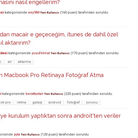
masını nasıl engellerim?
esi
kategorisinde
eey984
(
160
puan)
tarafından
soruldu
Yeni Kullanıcı
an macair e geçeceğim, itunes de dahil özel
ıl aktarırım?
ilesi
kategorisinde
yusufelmal
(
170
puan)
tarafından
soruldu
Yeni Kullanıcı
c
air
aktarma
en Macbook Pro Retinaya Fotoğraf Atma
i
kategorisinde
berattastan
(
220
puan)
tarafından
soruldu
Yeni Kullanıcı
ok-pro
retina
galaxy
android
fotoğraf
sorunu
'ye kurulum yaptıktan sonra androit'ten veriler
orisinde
ayta
(
120
puan)
tarafından
soruldu
Yeni Kullanıcı