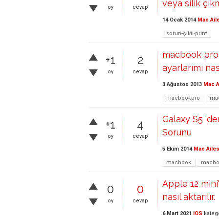
veya silik çık
oy
cevap
14 Ocak 2014
Mac Ail
sorun-çıktı-print
macbook prod
+1
2
ayarlarımı nas
oy
cevap
3 Ağustos 2013
Mac A
macbookpro
ma
Galaxy S5 'd
+1
4
Sorunu
oy
cevap
5 Ekim 2014
Mac Ailes
macbook
macbo
Apple 12 mini
0
0
nasıl aktarılır.
oy
cevap
6 Mart 2021
iOS
kateg