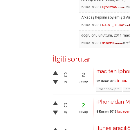
27 Kasım 2014
CybeRmaN
tar
Uzman
Arkadaş hepsini söylemiş :) Air
27 Kasım 2014
NARSIL_BERKAY
Yard
doğru onu unuttum, 2011 mac 
28 Kasım 2014
demirtele
tara
Uzman
İlgili sorular
mac ten iphon
0
2
22 Ocak 2015
İPHONE
oy
cevap
macbook-pro
pro
iPhone'dan Mac
0
2
8 Kasım 2015
katreye
oy
cevap
itunes aracılı