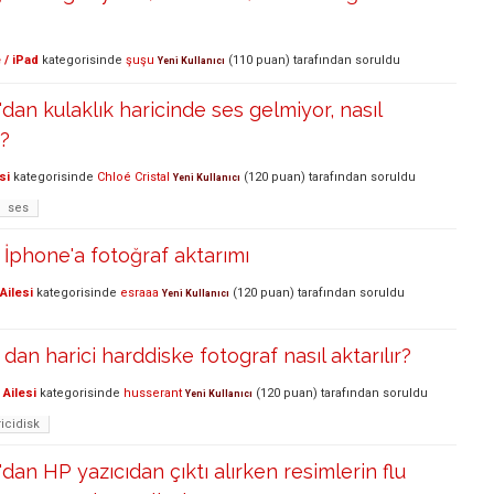
 / iPad
kategorisinde
şuşu
(
110
puan)
tarafından
soruldu
Yeni Kullanıcı
an kulaklık haricinde ses gelmiyor, nasıl
m?
si
kategorisinde
Chloé Cristal
(
120
puan)
tarafından
soruldu
Yeni Kullanıcı
ses
İphone'a fotoğraf aktarımı
Ailesi
kategorisinde
esraaa
(
120
puan)
tarafından
soruldu
Yeni Kullanıcı
an harici harddiske fotograf nasıl aktarılır?
Ailesi
kategorisinde
husserant
(
120
puan)
tarafından
soruldu
Yeni Kullanıcı
icidisk
an HP yazıcıdan çıktı alırken resimlerin flu