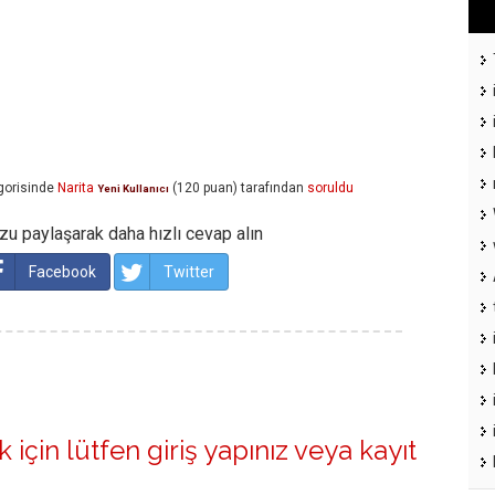
gorisinde
Narita
(
120
puan)
tarafından
soruldu
Yeni Kullanıcı
u paylaşarak daha hızlı cevap alın
Facebook
Twitter
 için lütfen
giriş yapınız
veya
kayıt