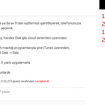
a ya da wi-fi'dan eşitlemeyi işaretleyerek, telefonunuza
ü seçerek.
1
py, Yandex Disk gibi cloud sistemleri üzerinden.
ash mantığı programlarıyla yine iTunes üzerinden,
 Disk -> Ekle
i 3. parti uygulamarla
nlardır.
(
122,210
puan)
tarafından
cevaplandı