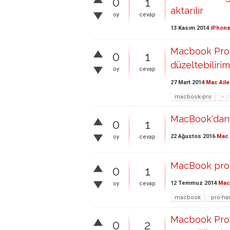
0
1
aktarılır
oy
cevap
13 Kasım 2014
iPhone
Macbook Pro'd
0
1
düzeltebiliri
oy
cevap
27 Mart 2014
Mac Aile
macbook-pro
-
MacBook'dan 
0
1
22 Ağustos 2016
Mac 
oy
cevap
MacBook pro d
0
1
12 Temmuz 2014
Mac 
oy
cevap
macbook
pro-har
Macbook Pro'd
0
2