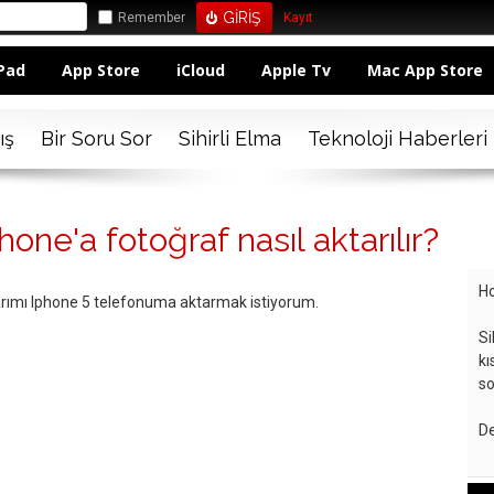
Remember
Kayıt
Pad
App Store
iCloud
Apple Tv
Mac App Store
ış
Bir Soru Sor
Sihirli Elma
Teknoloji Haberleri
ne'a fotoğraf nasıl aktarılır?
Ho
rımı Iphone 5 telefonuma aktarmak istiyorum.
Si
kı
so
De