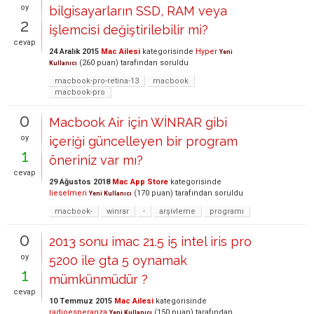
oy
bilgisayarların SSD, RAM veya
2
işlemcisi değiştirilebilir mi?
cevap
24 Aralık 2015
Mac Ailesi
kategorisinde
Hyper
Yeni
(
260
puan)
tarafından
soruldu
Kullanıcı
macbook-pro-retina-13
macbook
macbook-pro
0
Macbook Air için WİNRAR gibi
oy
içeriği güncelleyen bir program
1
öneriniz var mı?
cevap
29 Ağustos 2018
Mac App Store
kategorisinde
lieselmeri
(
170
puan)
tarafından
soruldu
Yeni Kullanıcı
macbook-
winrar
-
arşivleme
programı
0
2013 sonu imac 21.5 i5 intel iris pro
oy
5200 ile gta 5 oynamak
1
mümkünmüdür ?
cevap
10 Temmuz 2015
Mac Ailesi
kategorisinde
radioesperanza
(
150
puan)
tarafından
Yeni Kullanıcı