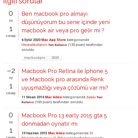
İlgili sorular
0
Ben macbook pro almayı
oy
düşünüyorum bu sene içinde yeni
1
macbook air veya pro gelir mi ?
cevap
6 Eylül 2020
Mac App Store
kategorisinde
Heveslikullanıcı
(
120
puan)
tarafından
Yeni Kullanıcı
soruldu
macbookpro
2020
–2
Macbook Pro Retina ile İphone 5
oy
ve Macbook pro arasında Renk
1
uyuşmazlığı veya çözümü var mı?
cevap
11 Nisan 2014
Mac Ailesi
kategorisinde
byaxu
Yeni
(
100
puan)
tarafından
soruldu
Kullanıcı
0
Macbook Pro 13 early 2015 gta 5
oy
donmadan oynatır mı
1
19 Haziran 2015
Mac Ailesi
kategorisinde
Dr.
cevap