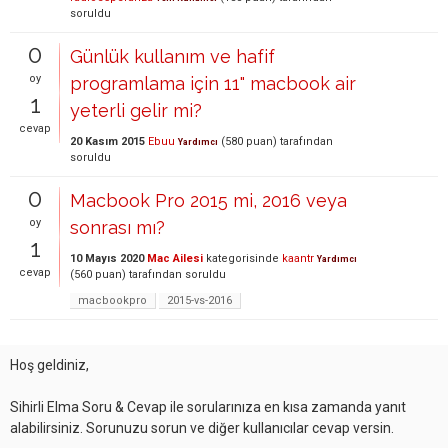
soruldu
0
Günlük kullanım ve hafif
oy
programlama için 11" macbook air
1
yeterli gelir mi?
cevap
20 Kasım 2015
Ebuu
(
580
puan)
tarafından
Yardımcı
soruldu
0
Macbook Pro 2015 mi, 2016 veya
oy
sonrası mı?
1
10 Mayıs 2020
Mac Ailesi
kategorisinde
kaantr
Yardımcı
cevap
(
560
puan)
tarafından
soruldu
macbookpro
2015-vs-2016
Hoş geldiniz,
Sihirli Elma Soru & Cevap ile sorularınıza en kısa zamanda yanıt
alabilirsiniz. Sorunuzu sorun ve diğer kullanıcılar cevap versin.