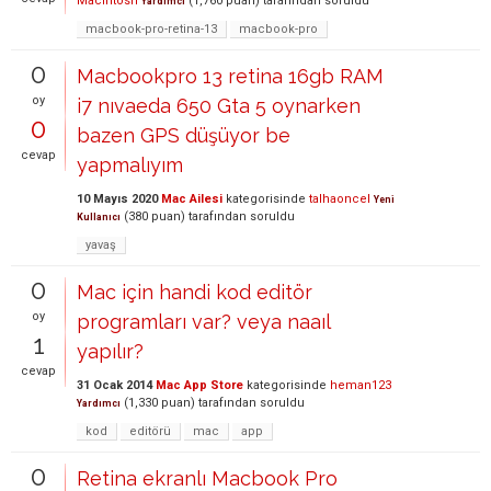
Macintosh
(
1,760
puan)
tarafından
soruldu
Yardımcı
macbook-pro-retina-13
macbook-pro
0
Macbookpro 13 retina 16gb RAM
oy
i7 nıvaeda 650 Gta 5 oynarken
0
bazen GPS düşüyor be
cevap
yapmalıyım
10 Mayıs 2020
Mac Ailesi
kategorisinde
talhaoncel
Yeni
(
380
puan)
tarafından
soruldu
Kullanıcı
yavaş
0
Mac için handi kod editör
oy
programları var? veya naaıl
1
yapılır?
cevap
31 Ocak 2014
Mac App Store
kategorisinde
heman123
(
1,330
puan)
tarafından
soruldu
Yardımcı
kod
editörü
mac
app
0
Retina ekranlı Macbook Pro