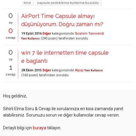
time
capsule-yedekleme-kurtarma-bozuldu
0
AirPort Time Capsule almayı
oy
düşünüyorum. Doğru zaman mı?
0
19 Eylül 2016
Diğer
kategorisinde
İbrahim Tanrıverdi
cevap
(
240
puan)
tarafından
soruldu
Yeni Kullanıcı
0
win 7 ile internetten time capsule
oy
e baglantı
1
28 Ekim 2015
Diğer
kategorisinde
Alpay
Yeni Kullanıcı
cevap
(
160
puan)
tarafından
soruldu
Hoş geldiniz,
Sihirli Elma Soru & Cevap ile sorularınıza en kısa zamanda yanıt
alabilirsiniz. Sorunuzu sorun ve diğer kullanıcılar cevap versin.
Detaylı bilgi için
buraya
tıklayın.