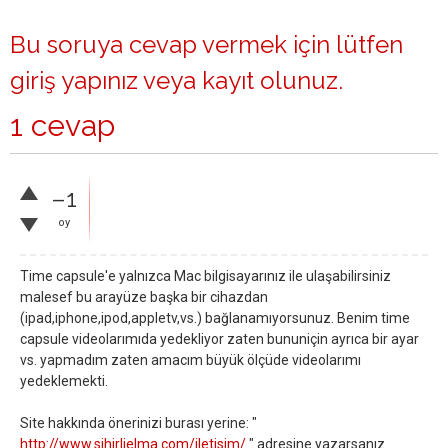
Bu soruya cevap vermek için lütfen
giriş yapınız
veya
kayıt olunuz
.
1 cevap
–1
oy
Time capsule'e yalnızca Mac bilgisayarınız ile ulaşabilirsiniz
malesef bu arayüze başka bir cihazdan
(ipad,iphone,ipod,appletv,vs.) bağlanamıyorsunuz. Benim time
capsule videolarımıda yedekliyor zaten bununiçin ayrıca bir ayar
vs. yapmadım zaten amacım büyük ölçüde videolarımı
yedeklemekti.
Site hakkında önerinizi burası yerine: "
http://www.sihirlielma.com/iletisim/
" adresine yazarsanız