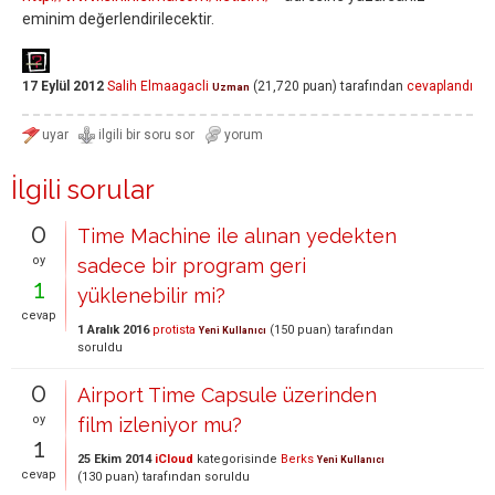
eminim değerlendirilecektir.
17 Eylül 2012
Salih Elmaagacli
(
21,720
puan)
tarafından
cevaplandı
Uzman
İlgili sorular
0
Time Machine ile alınan yedekten
oy
sadece bir program geri
1
yüklenebilir mi?
cevap
1 Aralık 2016
protista
(
150
puan)
tarafından
Yeni Kullanıcı
soruldu
0
Airport Time Capsule üzerinden
oy
film izleniyor mu?
1
25 Ekim 2014
iCloud
kategorisinde
Berks
Yeni Kullanıcı
cevap
(
130
puan)
tarafından
soruldu