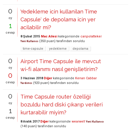
0
Yedekleme icin kullanilan Time
oy
Capsule' de depolama icin yer
1
acilabilir mi?
cevap
8 Şubat 2015
Mac Ailesi
kategorisinde
canpolatteker
(
350
puan)
tarafından
soruldu
Yeni Kullanıcı
time-capsule
yedekleme
depolama
0
Airport Time Capsule ile mevcut
oy
wi-fi alanımı nasıl genişlletirim?
0
3 Haziran 2018
Diğer
kategorisinde
Kenan Cabbar
cevap
(
920
puan)
tarafından
soruldu
Yardımcı
0
Time Capsule router özelliği
oy
bozuldu hard diski çıkarıp verileri
1
kurtarabilir miyim?
cevap
8 Aralık 2017
Diğer
kategorisinde
wearwell
Yeni Kullanıcı
(
140
puan)
tarafından
soruldu