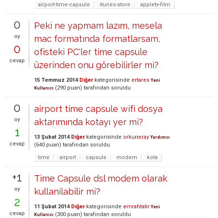
airport-time-capsule
itunes-store
appletv-film
0
Peki ne yapmam lazım, mesela
oy
mac formatında formatlarsam,
0
ofisteki PC'ler time capsule
cevap
üzerinden onu görebilirler mi?
15 Temmuz 2014
Diğer
kategorisinde
ertares
Yeni
(
290
puan)
tarafından
soruldu
Kullanıcı
0
airport time capsule wifi dosya
oy
aktarımında kotayı yer mi?
1
13 Şubat 2014
Diğer
kategorisinde
orkuneray
Yardımcı
cevap
(
640
puan)
tarafından
soruldu
time
airport
capsule
modem
kota
+1
Time Capsule dsl modem olarak
oy
kullanilabilir mi?
2
11 Şubat 2014
Diğer
kategorisinde
emrahtatir
Yeni
cevap
(
300
puan)
tarafından
soruldu
Kullanıcı