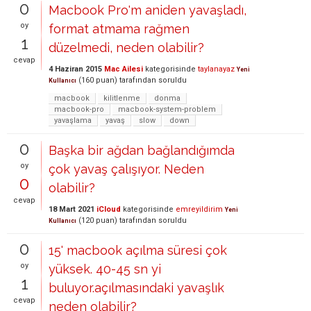
0
Macbook Pro'm aniden yavaşladı,
oy
format atmama rağmen
1
düzelmedi, neden olabilir?
cevap
4 Haziran 2015
Mac Ailesi
kategorisinde
taylanayaz
Yeni
(
160
puan)
tarafından
soruldu
Kullanıcı
macbook
kilitlenme
donma
macbook-pro
macbook-system-problem
yavaşlama
yavaş
slow
down
0
Başka bir ağdan bağlandığımda
oy
çok yavaş çalışıyor. Neden
0
olabilir?
cevap
18 Mart 2021
iCloud
kategorisinde
emreyildirim
Yeni
(
120
puan)
tarafından
soruldu
Kullanıcı
0
15' macbook açılma süresi çok
oy
yüksek. 40-45 sn yi
1
buluyor.açılmasındaki yavaşlık
cevap
neden olabilir?