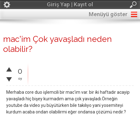
Giriş Yap | Kayıt ol
Menüyü göster
mac'im Çok yavaşladı neden
olabilir?
0
oy
Merhaba core duo işlemcili bir mac'im var. bir iki haftadır acayip
yavaşladı hiç bişey kurmadım ama çok yavaşladı.Örneğin
youtube da video yu büyütürken bile takılıyo yani yosemiteyi
kurdum acaba ondan olabilirmi eğer ondansa çözümü nedir.?