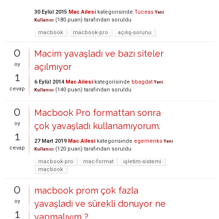
30 Eylül 2015
Mac Ailesi
kategorisinde
Tuceas
Yeni
(
180
puan)
tarafından
soruldu
Kullanıcı
macbook
macbook-pro
açılış-sorunu
0
Macim yavaşladı ve bazı siteler
oy
açılmıyor
1
6 Eylül 2014
Mac Ailesi
kategorisinde
bbagdat
Yeni
cevap
(
140
puan)
tarafından
soruldu
Kullanıcı
0
Macbook Pro formattan sonra
oy
çok yavaşladı kullanamıyorum.
1
27 Mart 2019
Mac Ailesi
kategorisinde
egemenks
Yeni
cevap
(
120
puan)
tarafından
soruldu
Kullanıcı
macbook-pro
mac-format
işletim-sistemi
macbook
0
macbook prom çok fazla
oy
yavaşladı ve sürekli donuyor ne
1
yapmalıyım ?