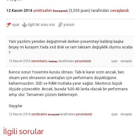
12 Kasım 2014
umittsahin
(
3,550
puan)
tarafından
cevaplandı
Deneyimli
Yani yazılımı yeniden değiştirmek derken yosemiteyi kaldırıp başka
birşey mi kurayım.Yada ssd disk ve ram taksam değişiklik olurmu acaba
?
12 Kasım 2014
necmihalis
tarafından
yorumlandı
Yardımcı
Bence sorun Yosemite kurulu olması. Tabi ki karar sizin ancak, ben
olsam yeni olmasının avantajları için performans düşüklüğüne
katlanmazdım. SSD ve RAM mutlaka yarar sağlar. Sıkıntınızı büyük
ölçüde çözecektir. Ancak, burada %30-40 larda olacak bir performans
artışı olur. Tamamen çözüm beklemeyin.
Saygılar
12 Kasım 2014
umittsahin
tarafından
yorumlandı
Deneyimli
İlgili sorular