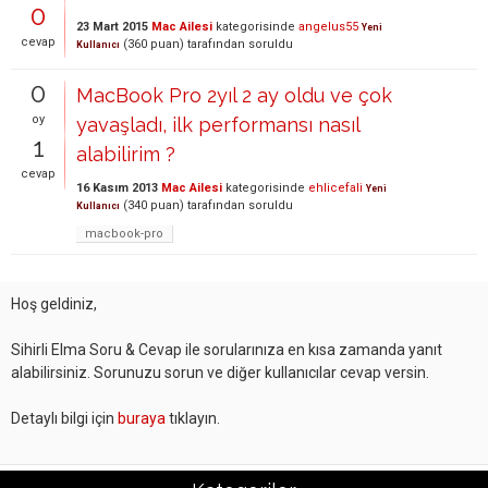
0
23 Mart 2015
Mac Ailesi
kategorisinde
angelus55
Yeni
cevap
(
360
puan)
tarafından
soruldu
Kullanıcı
0
MacBook Pro 2yıl 2 ay oldu ve çok
oy
yavaşladı, ilk performansı nasıl
1
alabilirim ?
cevap
16 Kasım 2013
Mac Ailesi
kategorisinde
ehlicefali
Yeni
(
340
puan)
tarafından
soruldu
Kullanıcı
macbook-pro
Hoş geldiniz,
Sihirli Elma Soru & Cevap ile sorularınıza en kısa zamanda yanıt
alabilirsiniz. Sorunuzu sorun ve diğer kullanıcılar cevap versin.
Detaylı bilgi için
buraya
tıklayın.