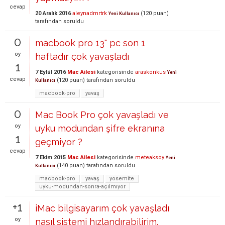
cevap
20 Aralık 2016
aleynadmrtrk
(
120
puan)
Yeni Kullanıcı
tarafından
soruldu
0
macbook pro 13" pc son 1
oy
haftadır çok yavaşladı
1
7 Eylül 2016
Mac Ailesi
kategorisinde
araskonkus
Yeni
cevap
(
120
puan)
tarafından
soruldu
Kullanıcı
macbook-pro
yavaş
0
Mac Book Pro çok yavaşladı ve
oy
uyku modundan şifre ekranına
1
geçmiyor ?
cevap
7 Ekim 2015
Mac Ailesi
kategorisinde
meteaksoy
Yeni
(
140
puan)
tarafından
soruldu
Kullanıcı
macbook-pro
yavaş
yosemite
uyku-modundan-sonra-açılmıyor
+1
iMac bilgisayarım çok yavaşladı
oy
nasıl sistemi hızlandırabilirim.