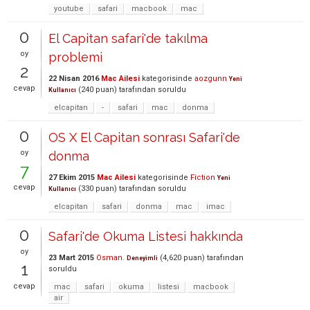
youtube
safari
macbook
mac
0
El Capitan safari'de takılma
oy
problemi
2
22 Nisan 2016
Mac Ailesi
kategorisinde
aozgunn
Yeni
cevap
(
240
puan)
tarafından
soruldu
Kullanıcı
elcapitan
-
safari
mac
donma
0
OS X El Capitan sonrası Safari'de
oy
donma
7
27 Ekim 2015
Mac Ailesi
kategorisinde
Fiction
Yeni
cevap
(
330
puan)
tarafından
soruldu
Kullanıcı
elcapitan
safari
donma
mac
imac
0
Safari'de Okuma Listesi hakkında
oy
23 Mart 2015
Osman.
(
4,620
puan)
tarafından
Deneyimli
1
soruldu
cevap
mac
safari
okuma
listesi
macbook
air