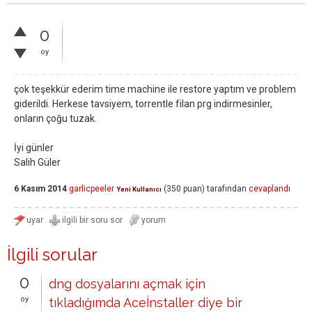
0
oy
çok teşekkür ederim time machine ile restore yaptım ve problem
giderildi. Herkese tavsiyem, torrentle filan prg indirmesinler,
onların çoğu tuzak.
İyi günler
Salih Güler
6 Kasım 2014
garlicpeeler
(
350
puan)
tarafından
cevaplandı
Yeni Kullanıcı
İlgili sorular
0
dng dosyalarını açmak için
oy
tıkladığımda Aceİnstaller diye bir