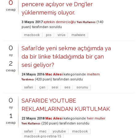
0
pencere açılıyor ve Dng'ler
cevap
yüklenmemiş oluyor.
3 Mayıs 2017
aytekin demircioğlu
(
140
Yeni Kullanıcı
puan)
tarafından
soruldu
macbook
pro
virüs
malware
0
Safari'de yeni sekme açtığımda ya
oy
da bir linke tıkladığımda bir çan
2
sesi geliyor?
cevap
24 Mayıs 2016
Mac Ailesi
kategorisinde
meltem
(
420
puan)
tarafından
soruldu
Yardımcı
safari
çan
sesi
ses
sorunu
0
SAFARIDE YOUTUBE
oy
REKLAMLARINDAN KURTULMAK
1
22 Mayıs 2018
Mac Ailesi
kategorisinde
herr muller
cevap
(
250
puan)
tarafından
soruldu
Yeni Kullanıcı
safari
mac
youtube
macbook
macbook-pro-retina-15