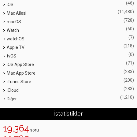
(46)
iOS
(11,480)
Mac Ailesi
(728)
macOS
(60)
Watch
(7)
watchOS
(218)
Apple TV
(0)
tvOS
(71)
iOS App Store
(283)
Mac App Store
(200)
iTunes Store
(283)
iCloud
(1,210)
Diğer
İstatistikler
19,364
soru