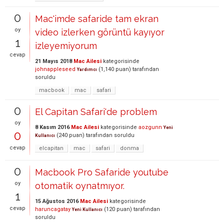
0
Mac'imde safaride tam ekran
oy
video izlerken görüntü kayıyor
1
izleyemiyorum
cevap
21 Mayıs 2018
Mac Ailesi
kategorisinde
johnappleseed
(
1,140
puan)
tarafından
Yardımcı
soruldu
macbook
mac
safari
0
El Capitan Safari'de problem
oy
8 Kasım 2016
Mac Ailesi
kategorisinde
aozgunn
Yeni
0
(
240
puan)
tarafından
soruldu
Kullanıcı
cevap
elcapitan
mac
safari
donma
0
Macbook Pro Safaride youtube
oy
otomatik oynatmıyor.
1
15 Ağustos 2016
Mac Ailesi
kategorisinde
cevap
haruncagatay
(
120
puan)
tarafından
Yeni Kullanıcı
soruldu