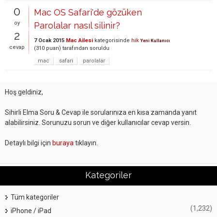
0
Mac OS Safari'de gözüken
oy
Parolalar nasıl silinir?
2
7 Ocak 2015
Mac Ailesi
kategorisinde
hik
Yeni Kullanıcı
cevap
(
310
puan)
tarafından
soruldu
mac
safari
parolalar
Hoş geldiniz,
Sihirli Elma Soru & Cevap ile sorularınıza en kısa zamanda yanıt
alabilirsiniz. Sorunuzu sorun ve diğer kullanıcılar cevap versin.
Detaylı bilgi için
buraya
tıklayın.
Kategoriler
Tüm kategoriler
(1,232)
iPhone / iPad