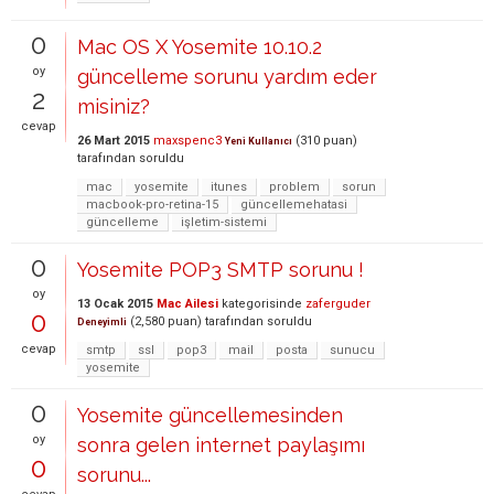
0
Mac OS X Yosemite 10.10.2
oy
güncelleme sorunu yardım eder
2
misiniz?
cevap
26 Mart 2015
maxspenc3
(
310
puan)
Yeni Kullanıcı
tarafından
soruldu
mac
yosemite
itunes
problem
sorun
macbook-pro-retina-15
güncellemehatasi
güncelleme
işletim-sistemi
0
Yosemite POP3 SMTP sorunu !
oy
13 Ocak 2015
Mac Ailesi
kategorisinde
zaferguder
0
(
2,580
puan)
tarafından
soruldu
Deneyimli
cevap
smtp
ssl
pop3
mail
posta
sunucu
yosemite
0
Yosemite güncellemesinden
oy
sonra gelen internet paylaşımı
0
sorunu...