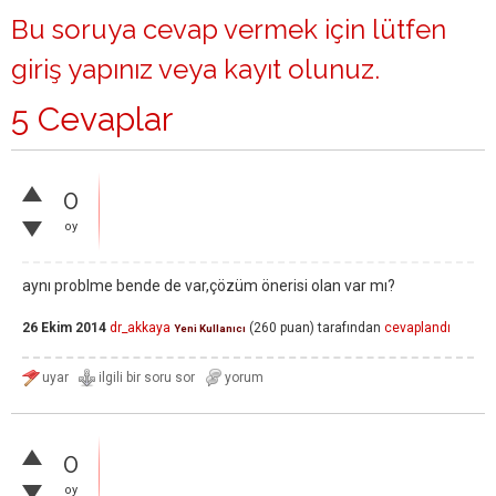
Bu soruya cevap vermek için lütfen
giriş yapınız
veya
kayıt olunuz
.
5 Cevaplar
0
oy
aynı problme bende de var,çözüm önerisi olan var mı?
26 Ekim 2014
dr_akkaya
(
260
puan)
tarafından
cevaplandı
Yeni Kullanıcı
0
oy