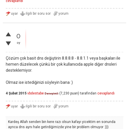
cevaplandı
0
oy
Çözüm çok basit dns değiştirin 8.8.8.8 - 8.8.1.1 veya başkaları ile
hemen düzelecek çünkü bir çok kullanıcıda apple diğer dnsleri
desteklemiyor.
Olmaz ise istediğinizi söyleyin bana :)
4 Şubat 2015
vbdestabe
(
7,230
puan)
tarafından
cevaplandı
Deneyimli
Kardeş Allah senden bin kere razı olsun kafayı yicektim en sonunda
ayrıca dns aynı hale getirdiğimizde yine bir problem olmuyor :)))