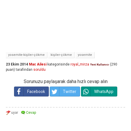
yosemite-kişiler-çökme
kişiler-çökme
yosemite
23 Ekim 2014
Mac Ailesi
kategorisinde
royal_mirza
(
290
Yeni Kullanıcı
puan)
tarafından
soruldu
Sorunuzu paylaşarak daha hızlı cevap alın
Facebook
Twitter
WhatsApp