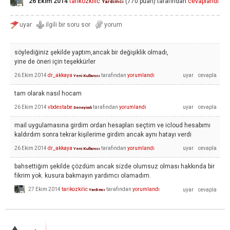
26 Ekim 2014
tarikozkilic
(
770
puan)
tarafından
cevaplandı
Yardımcı
söylediğiniz şekilde yaptım,ancak bir değişiklik olmadı,
yine de öneri için teşekkürler
26 Ekim 2014
dr_akkaya
tarafından
yorumlandı
Yeni Kullanıcı
tam olarak nasıl hocam
26 Ekim 2014
vbdestabe
tarafından
yorumlandı
Deneyimli
mail uygulamasına girdim ordan hesapları seçtim ve icloud hesabımı
kaldırdım sonra tekrar kişilerime girdim ancak aynı hatayı verdi
26 Ekim 2014
dr_akkaya
tarafından
yorumlandı
Yeni Kullanıcı
bahsettiğim şekilde çözdüm ancak sizde olumsuz olması hakkında bir
fikrim yok. kusura bakmayın yardımcı olamadım.
27 Ekim 2014
tarikozkilic
tarafından
yorumlandı
Yardımcı