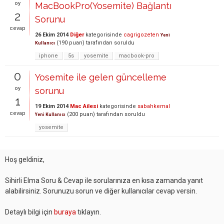
oy
MacBookPro(Yosemite) Bağlantı
2
Sorunu
cevap
26 Ekim 2014
Diğer
kategorisinde
cagrigozeten
Yeni
(
190
puan)
tarafından
soruldu
Kullanıcı
iphone
5s
yosemite
macbook-pro
0
Yosemite ile gelen güncelleme
oy
sorunu
1
19 Ekim 2014
Mac Ailesi
kategorisinde
sabahkemal
cevap
(
200
puan)
tarafından
soruldu
Yeni Kullanıcı
yosemite
Hoş geldiniz,
Sihirli Elma Soru & Cevap ile sorularınıza en kısa zamanda yanıt
alabilirsiniz. Sorunuzu sorun ve diğer kullanıcılar cevap versin.
Detaylı bilgi için
buraya
tıklayın.