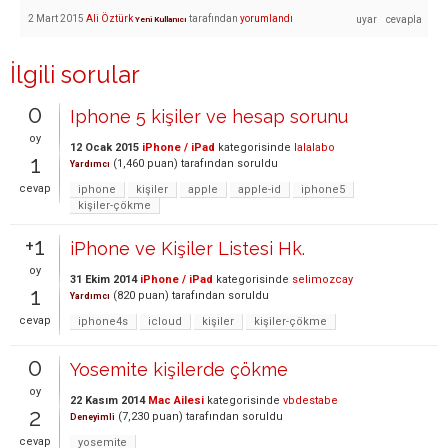
2 Mart 2015
Ali Öztürk
tarafından
yorumlandı
Yeni Kullanıcı
İlgili sorular
0
Iphone 5 kişiler ve hesap sorunu
oy
12 Ocak 2015
iPhone / iPad
kategorisinde
lalalabo
1
(
1,460
puan)
tarafından
soruldu
Yardımcı
cevap
iphone
kişiler
apple
apple-id
iphone5
kişiler-çökme
+1
iPhone ve Kişiler Listesi Hk.
oy
31 Ekim 2014
iPhone / iPad
kategorisinde
selimozcay
1
(
820
puan)
tarafından
soruldu
Yardımcı
cevap
iphone4s
icloud
kişiler
kişiler-çökme
0
Yosemite kişilerde çökme
oy
22 Kasım 2014
Mac Ailesi
kategorisinde
vbdestabe
2
(
7,230
puan)
tarafından
soruldu
Deneyimli
cevap
yosemite