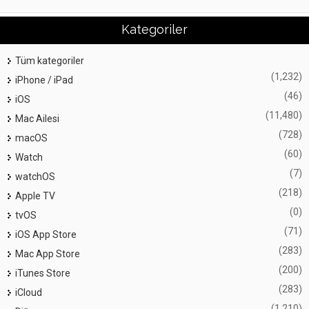
Kategoriler
Tüm kategoriler
(1,232)
iPhone / iPad
(46)
iOS
(11,480)
Mac Ailesi
(728)
macOS
(60)
Watch
(7)
watchOS
(218)
Apple TV
(0)
tvOS
(71)
iOS App Store
(283)
Mac App Store
(200)
iTunes Store
(283)
iCloud
(1,210)