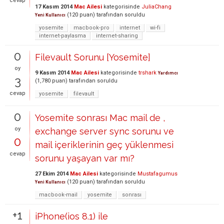
cevap
17 Kasım 2014
Mac Ailesi
kategorisinde
JuliaChang
(
120
puan)
tarafından
soruldu
Yeni Kullanıcı
yosemite
macbook-pro
internet
wi-fi
internet-paylasma
internet-sharing
0
Filevault Sorunu [Yosemite]
oy
9 Kasım 2014
Mac Ailesi
kategorisinde
trshark
Yardımcı
3
(
1,780
puan)
tarafından
soruldu
cevap
yosemite
filevault
0
Yosemite sonrası Mac mail de ,
oy
exchange server sync sorunu ve
0
mail içeriklerinin geç yüklenmesi
cevap
sorunu yaşayan var mı?
27 Ekim 2014
Mac Ailesi
kategorisinde
Mustafagumus
(
120
puan)
tarafından
soruldu
Yeni Kullanıcı
macbook-mail
yosemite
sonrası
+1
iPhone(ios 8.1) ile