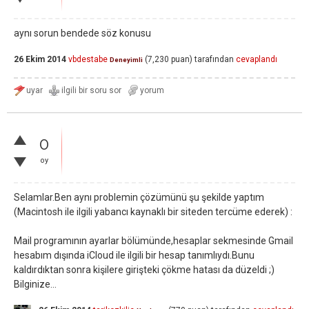
aynı sorun bendede söz konusu
26 Ekim 2014
vbdestabe
(
7,230
puan)
tarafından
cevaplandı
Deneyimli
0
oy
Selamlar.Ben aynı problemin çözümünü şu şekilde yaptım
(Macintosh ile ilgili yabancı kaynaklı bir siteden tercüme ederek) :
Mail programının ayarlar bölümünde,hesaplar sekmesinde Gmail
hesabım dışında iCloud ile ilgili bir hesap tanımlıydı.Bunu
kaldırdıktan sonra kişilere girişteki çökme hatası da düzeldi ;)
Bilginize...