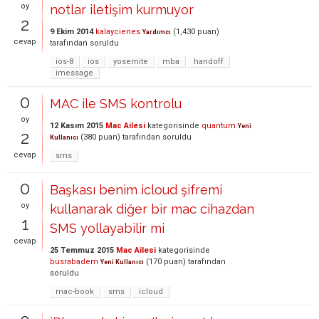
oy
notlar iletişim kurmuyor
2
9 Ekim 2014
kalaycienes
(
1,430
puan)
Yardımcı
cevap
tarafından
soruldu
ios-8
ios
yosemite
mba
handoff
imessage
0
MAC ile SMS kontrolu
oy
12 Kasım 2015
Mac Ailesi
kategorisinde
quantum
Yeni
2
(
380
puan)
tarafından
soruldu
Kullanıcı
cevap
sms
0
Başkası benim icloud şifremi
oy
kullanarak diğer bir mac cihazdan
1
SMS yollayabilir mi
cevap
25 Temmuz 2015
Mac Ailesi
kategorisinde
busrabadem
(
170
puan)
tarafından
Yeni Kullanıcı
soruldu
mac-book
sms
icloud