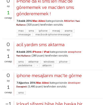
0
iPhone da ki sms'leri mac'de
oy
görememek ve mac'den sms
1
gönderememek !
cevap
7 Aralık 2016
Mac Ailesi
kategorisinde
AttilaHan
Yeni
(
320
puan)
tarafından
soruldu
Kullanıcı
mac
sms
iphone
mesaj
arama
imessage
macbook-iphone-imessage
0
acil yardım sms aktarma
oy
8 Aralık 2015
iPhone / iPad
kategorisinde
arasphone
1
(
280
puan)
tarafından
soruldu
Yeni Kullanıcı
cevap
sms
aktarma-
windows
phone-
yedekleme
-
aktarım
0
iphone mesajlarını mac'te görme
oy
7 Ağustos 2016
Mac Ailesi
kategorisinde
developer
1
(
5,480
puan)
tarafından
soruldu
Deneyimli
cevap
sms
–1
Icloud şifremi bilse bile başka bir