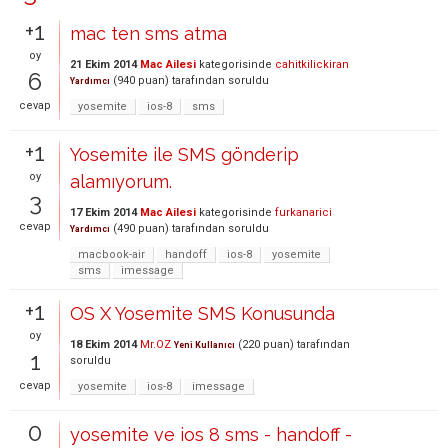
+1
mac ten sms atma
oy
21 Ekim 2014
Mac Ailesi
kategorisinde
cahitkilickiran
6
(
940
puan)
tarafından
soruldu
Yardımcı
cevap
yosemite
ios-8
sms
+1
Yosemite ile SMS gönderip
oy
alamıyorum.
3
17 Ekim 2014
Mac Ailesi
kategorisinde
furkanarici
cevap
(
490
puan)
tarafından
soruldu
Yardımcı
macbook-air
handoff
ios-8
yosemite
sms
imessage
+1
OS X Yosemite SMS Konusunda
oy
18 Ekim 2014
Mr.OZ
(
220
puan)
tarafından
Yeni Kullanıcı
1
soruldu
cevap
yosemite
ios-8
imessage
0
yosemite ve ios 8 sms - handoff -