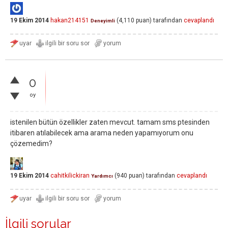
19 Ekim 2014
hakan214151
(
4,110
puan)
tarafından
cevaplandı
Deneyimli
0
oy
istenilen bütün özellikler zaten mevcut. tamam sms ptesinden
itibaren atılabilecek ama arama neden yapamıyorum onu
çözemedim?
19 Ekim 2014
cahitkilickiran
(
940
puan)
tarafından
cevaplandı
Yardımcı
İlgili sorular