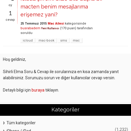
oy
macten benim mesajlarıma
1
erişemez yani?
cevap
25 Temmuz 2015
Mac Ailesi
kategorisinde
busrabadem
(
170
puan)
tarafından
Yeni Kullanıcı
soruldu
icloud
mac-book
sms
mac
Hoş geldiniz,
Sihirli Elma Soru & Cevap ile sorularınıza en kısa zamanda yanıt
alabilirsiniz. Sorunuzu sorun ve diğer kullanıcılar cevap versin.
Detaylı bilgi için
buraya
tıklayın.
Kategoriler
Tüm kategoriler
(1,232)