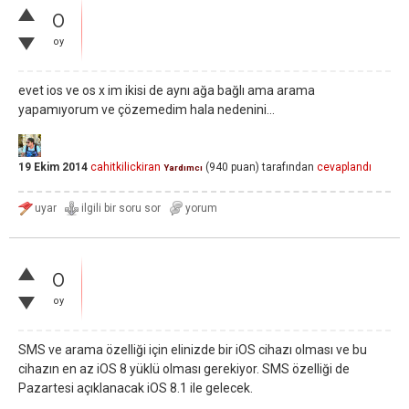
0
oy
evet ios ve os x im ikisi de aynı ağa bağlı ama arama
yapamıyorum ve çözemedim hala nedenini...
19 Ekim 2014
cahitkilickiran
(
940
puan)
tarafından
cevaplandı
Yardımcı
0
oy
SMS ve arama özelliği için elinizde bir iOS cihazı olması ve bu
cihazın en az iOS 8 yüklü olması gerekiyor. SMS özelliği de
Pazartesi açıklanacak iOS 8.1 ile gelecek.