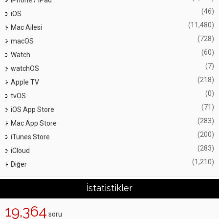
iPhone / iPad
(46)
iOS
(11,480)
Mac Ailesi
(728)
macOS
(60)
Watch
(7)
watchOS
(218)
Apple TV
(0)
tvOS
(71)
iOS App Store
(283)
Mac App Store
(200)
iTunes Store
(283)
iCloud
(1,210)
Diğer
İstatistikler
19,364
soru