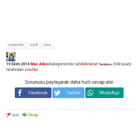
yosemite
ios-8
sms
19 Ekim 2014
Mac Ailesi
kategorisinde
cahitkilickiran
(
940
puan)
Yardımcı
tarafından
soruldu
Sorunuzu paylaşarak daha hızlı cevap alın
Facebook
Twitter
WhatsApp