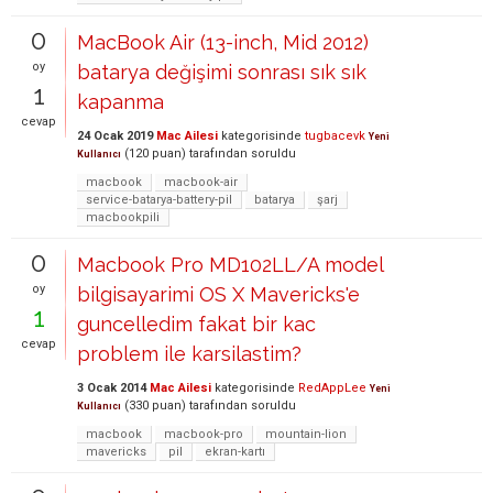
0
MacBook Air (13-inch, Mid 2012)
oy
batarya değişimi sonrası sık sık
1
kapanma
cevap
24 Ocak 2019
Mac Ailesi
kategorisinde
tugbacevk
Yeni
(
120
puan)
tarafından
soruldu
Kullanıcı
macbook
macbook-air
service-batarya-battery-pil
batarya
şarj
macbookpili
0
Macbook Pro MD102LL/A model
oy
bilgisayarimi OS X Mavericks'e
1
guncelledim fakat bir kac
cevap
problem ile karsilastim?
3 Ocak 2014
Mac Ailesi
kategorisinde
RedAppLee
Yeni
(
330
puan)
tarafından
soruldu
Kullanıcı
macbook
macbook-pro
mountain-lion
mavericks
pil
ekran-kartı