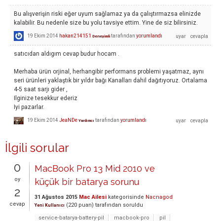
Bu alışverişin riski eğer uyum sağlamaz ya da çalıştırmazsa elinizde
kalabilir. Bu nedenle size bu yolu tavsiye ettim. Yine de siz bilirsiniz.
19 Ekim 2014
hakan214151
tarafından
yorumlandı
Deneyimli
satıcıdan aldıgım cevap budur hocam .
Merhaba ürün orjinal, herhangibir performans problemi yaşatmaz, aynı
seri ürünleri yaklaştık bir yıldır bağı Kanalları dahil dağıtıyoruz. Ortalama
4-5 saat sarjı gider ,
Ilginize tesekkur ederiz
Iyi pazarlar.
19 Ekim 2014
JeaNDe
tarafından
yorumlandı
Yardımcı
İlgili sorular
0
MacBook Pro 13 Mid 2010 ve
oy
küçük bir batarya sorunu
2
31 Ağustos 2015
Mac Ailesi
kategorisinde
Nacnagod
cevap
(
220
puan)
tarafından
soruldu
Yeni Kullanıcı
service-batarya-battery-pil
macbook-pro
pil