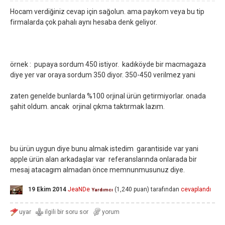
Hocam verdiğiniz cevap için sağolun. ama paykom veya bu tip
firmalarda çok pahalı aynı hesaba denk geliyor.
örnek : pupaya sordum 450 istiyor. kadıköyde bir macmagaza
diye yer var oraya sordum 350 diyor. 350-450 verilmez yani
zaten genelde bunlarda %100 orjinal ürün getirmiyorlar. onada
şahit oldum. ancak orjinal çıkma taktırmak lazım.
bu ürün uygun diye bunu almak istedim garantiside var yani
apple ürün alan arkadaşlar var referanslarında onlarada bir
mesaj atacagım almadan önce memnunmusunuz diye.
19 Ekim 2014
JeaNDe
(
1,240
puan)
tarafından
cevaplandı
Yardımcı