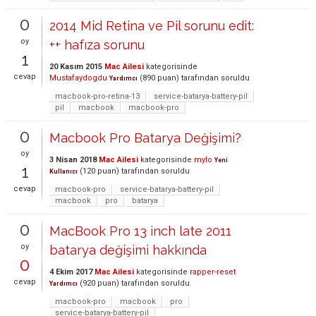
0
2014 Mid Retina ve Pil sorunu edit:
oy
++ hafıza sorunu
1
20 Kasım 2015
Mac Ailesi
kategorisinde
cevap
Mustafaydogdu
(
890
puan)
tarafından
soruldu
Yardımcı
macbook-pro-retina-13
service-batarya-battery-pil
pil
macbook
macbook-pro
0
Macbook Pro Batarya Değişimi?
oy
3 Nisan 2018
Mac Ailesi
kategorisinde
mylo
Yeni
1
(
120
puan)
tarafından
soruldu
Kullanıcı
cevap
macbook-pro
service-batarya-battery-pil
macbook
pro
batarya
0
MacBook Pro 13 inch late 2011
oy
batarya değişimi hakkında
0
4 Ekim 2017
Mac Ailesi
kategorisinde
rapper-reset
cevap
(
920
puan)
tarafından
soruldu
Yardımcı
macbook-pro
macbook
pro
service-batarya-battery-pil