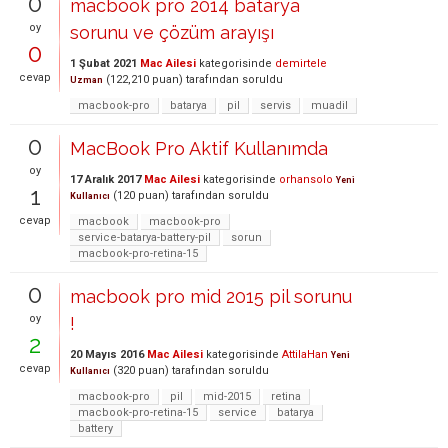
0
macbook pro 2014 batarya
oy
sorunu ve çözüm arayışı
0
1 Şubat 2021
Mac Ailesi
kategorisinde
demirtele
cevap
(
122,210
puan)
tarafından
soruldu
Uzman
macbook-pro
batarya
pil
servis
muadil
0
MacBook Pro Aktif Kullanımda
oy
17 Aralık 2017
Mac Ailesi
kategorisinde
orhansolo
Yeni
1
(
120
puan)
tarafından
soruldu
Kullanıcı
cevap
macbook
macbook-pro
service-batarya-battery-pil
sorun
macbook-pro-retina-15
0
macbook pro mid 2015 pil sorunu
oy
!
2
20 Mayıs 2016
Mac Ailesi
kategorisinde
AttilaHan
Yeni
cevap
(
320
puan)
tarafından
soruldu
Kullanıcı
macbook-pro
pil
mid-2015
retina
macbook-pro-retina-15
service
batarya
battery