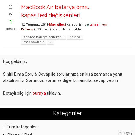
0
MacBook Air batarya ömrü
oy
kapasitesi değişkenleri
1
12 Temmuz 2019
Mac Ailesi
kategorisinde
tahaetr
Yeni
cevap
(
170
puan)
tarafından
soruldu
Kullanıcı
service-batarya-battery-pil
batarya
macbook-air
x
Hoş geldiniz,
Sihirli Elma Soru & Cevap ile sorularınıza en kısa zamanda yanıt
alabilirsiniz. Sorunuzu sorun ve diğer kullanıcılar cevap versin.
Detaylı bilgi için
buraya
tıklayın.
Kategoriler
Tüm kategoriler
(1,232)