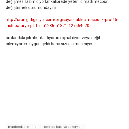
değişmesi lazım diyorlar kalibrede yeterli olmadı mecbur
değiştirmek durumundayım.
http://urun.gittigidiyor.com/bilgisayar-tablet/macbook-pro-15-
inch-batarya-pil-for-a1286-a1321-127564070
bu ilandaki pili almak istiyorum ojinal diyor veya değil
bilemıyorum uygun geldi bana sizce almalımıyım.
macbook-pro
pil
service-batarya-battery-pil