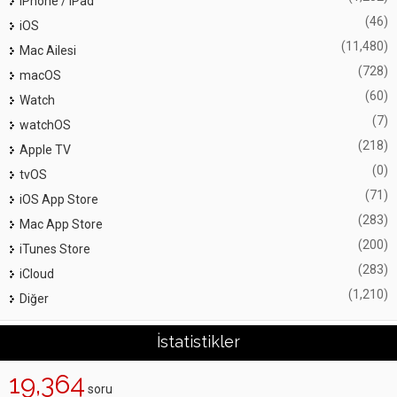
iPhone / iPad
(46)
iOS
(11,480)
Mac Ailesi
(728)
macOS
(60)
Watch
(7)
watchOS
(218)
Apple TV
(0)
tvOS
(71)
iOS App Store
(283)
Mac App Store
(200)
iTunes Store
(283)
iCloud
(1,210)
Diğer
İstatistikler
19,364
soru