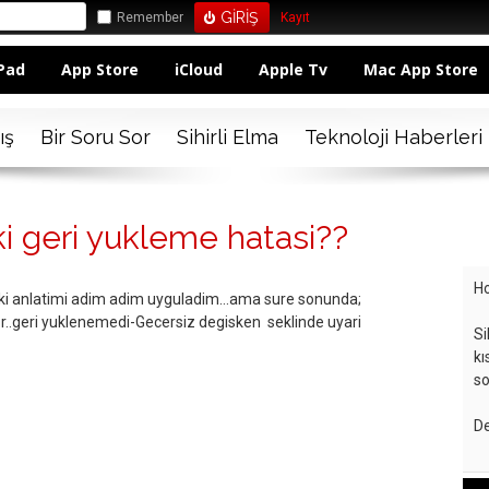
Remember
Kayıt
Pad
App Store
iCloud
Apple Tv
Mac App Store
ış
Bir Soru Sor
Sihirli Elma
Teknoloji Haberleri
i geri yukleme hatasi??
Ho
eki anlatimi adim adim uyguladim…ama sure sonunda;
or..geri yuklenemedi-Gecersiz degisken seklinde uyari
Si
kı
so
De