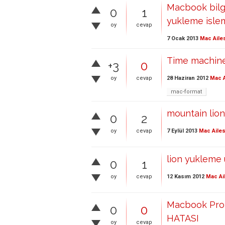
Macbook bilg
0
1
yukleme islem
oy
cevap
7 Ocak 2013
Mac Aile
Time machined
+3
0
28 Haziran 2012
Mac A
oy
cevap
mac-format
mountain lio
0
2
7 Eylül 2013
Mac Ailes
oy
cevap
lion yukleme u
0
1
12 Kasım 2012
Mac Ai
oy
cevap
Macbook Pro
0
0
HATASI
oy
cevap