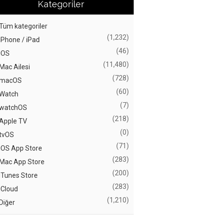
Kategoriler
Tüm kategoriler
(1,232)
iPhone / iPad
(46)
iOS
(11,480)
Mac Ailesi
(728)
macOS
(60)
Watch
(7)
watchOS
(218)
Apple TV
(0)
tvOS
(71)
iOS App Store
(283)
Mac App Store
(200)
iTunes Store
(283)
iCloud
(1,210)
Diğer