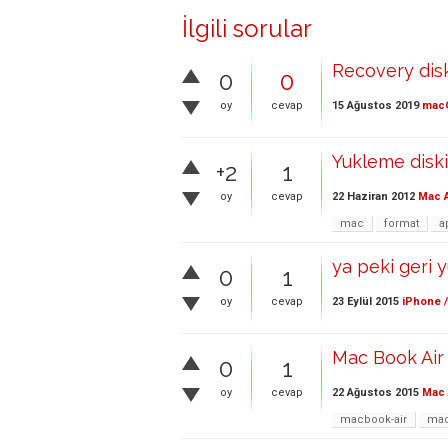
İlgili sorular
Recovery dis
0
0
15 Ağustos 2019
mac
oy
cevap
Yukleme diski
+2
1
22 Haziran 2012
Mac A
oy
cevap
mac
format
a
ya peki geri 
0
1
23 Eylül 2015
iPhone /
oy
cevap
Mac Book Air 
0
1
22 Ağustos 2015
Mac 
oy
cevap
macbook-air
ma