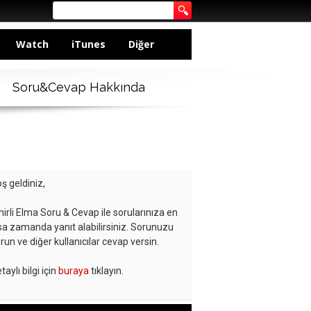
Watch
iTunes
Diğer
Soru&Cevap Hakkında
ş geldiniz,
hirli Elma Soru & Cevap ile sorularınıza en
sa zamanda yanıt alabilirsiniz. Sorunuzu
run ve diğer kullanıcılar cevap versin.
taylı bilgi için
buraya
tıklayın.