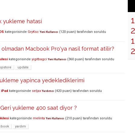
k yukleme hatasi
OS
kategorisinde
GryKsc
(
120
puan)
tarafından
soruldu
Yeni Kullanıcı
1
 olmadan Macbook Pro'ya nasil format atilir?
ilesi
kategorisinde
yigitbagci
(
360
puan)
tarafından
soruldu
Yeni Kullanıcı
ppstore
update
yukleme yapinca yedeklediklerimi
 iPad
kategorisinde
seljax
(
420
puan)
tarafından
soruldu
Yardımcı
Geri yukleme 400 saat diyor ?
Ailesi
kategorisinde
melinta
(
210
puan)
tarafından
soruldu
Yeni Kullanıcı
cbook
yardım