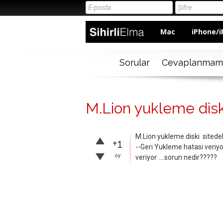
Mac
iPhone/i
Sorular
Cevaplanmam
M.Lion yukleme disk
M.Lion yukleme diski sited
+1
--Geri Yukleme hatasi veriy
oy
veriyor ….sorun nedir?????