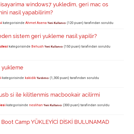
isayarima windows7 yukledim, geri mac os
ini nasil yapabilirim?
si
kategorisinde
Ahmet Asena
(
120
puan)
tarafından
soruldu
Yeni Kullanıcı
en sistem geri yukleme nasil yapilir?
ilesi
kategorisinde
Behush
(
150
puan)
tarafından
soruldu
Yeni Kullanıcı
n yukleme
i
kategorisinde
kakidik
(
1,300
puan)
tarafından
soruldu
Yardımcı
sb si ile kilitlenmis macbookair acilirmi
lesi
kategorisinde
neslihan
(
300
puan)
tarafından
soruldu
Yeni Kullanıcı
 Boot Camp YÜKLEYİCİ DİSKİ BULUNAMAD