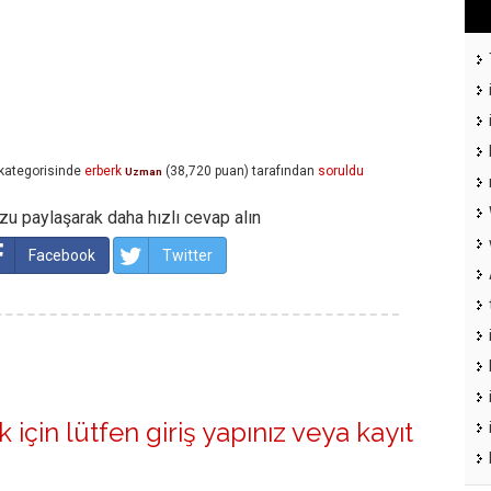
kategorisinde
erberk
(
38,720
puan)
tarafından
soruldu
Uzman
u paylaşarak daha hızlı cevap alın
Facebook
Twitter
 için lütfen
giriş yapınız
veya
kayıt