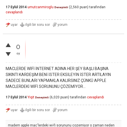
17 Eylül 2014
umutcanmiroglu
(
2,560
puan)
tarafından
Deneyimli
cevaplandı
0
oy
MACLERDE WİFİ İNTERNET ADINA HER ŞEY BAŞLI BAŞINA
SIKINTI KARDEŞİM BENİ İSTER EKSİLEYİN İSTER ARTILAYIN
SADECE BUNLARI YAPMAKLA KALIRSINIZ ÇÜNKÜ APPLE
MACLERDEKİ WİFİ SORUNUNU ÇÖZEMİYOR...
17 Eylül 2014
Yiqit
(
6,020
puan)
tarafından
cevaplandı
Deneyimli
madem apple mac'lerdeki wi-fi sorununu cozemiyor o zaman neden