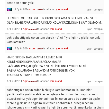
bende bir sorun yok?
17 Eylül 2014
erkam
tarafından
yorumlandı
Uzman
HEPSİNDE OLUCAK DİYE BİR KAYDE YOK AMA GENELİNDE VAR VE DE
OLAN BİLGİSAYARLARINDA KOLAY KOLAY DÜZELDİĞİNE ŞAİT OLMADIM...
17 Eylül 2014
Yiqit
tarafından
yorumlandı
Deneyimli
peki bahsettiginiz sorun tam olarak ne? wi-fi'yle ilgili ne gibi bir sorunla
karsilastiniz?
17 Eylül 2014
erkam
tarafından
yorumlandı
Uzman
HANGİSİNDEN BAŞLAYAYIM BİLEMEDİM Kİ;
KENDİ KENDİ KOPMALAR BAĞLANMALAR
BAĞLANMAYA ÇALIŞIĞ UYARI VERİP İNTERNET YOK DEMESİ
BAŞKA AĞLARADA BAĞLANDIM AYNI DEĞİŞEN YOK
#SORUNLAR #APPLE #MACBOOK
17 Eylül 2014
Yiqit
tarafından
yorumlandı
Deneyimli
bahsettiginiz sorunlardan hicbiriyle karsilasmadim. bu sorunlar
yazilimsal kaynakli olabilir. eger oyleyse temiz kurulum yapip sorunu
cozebilirsiniz. yok eger donanimsal bir sorun varsa bu durumda apple
store'a gidip urun degisimi bile talep edebilirsiniz. ornegin benim
iphone'umda sim karti yuvasi ile ilgili bir sorun vardi. amerikadan aldigim