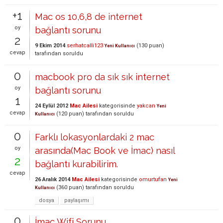
+1
Mac os 10,6,8 de internet
oy
bağlantı sorunu
2
9 Ekim 2014
serhatcalli123
(
130
puan)
Yeni Kullanıcı
cevap
tarafından
soruldu
0
macbook pro da sık sık internet
oy
bağlantı sorunu
1
24 Eylül 2012
Mac Ailesi
kategorisinde
yakcan
Yeni
cevap
(
120
puan)
tarafından
soruldu
Kullanıcı
0
Farklı lokasyonlardaki 2 mac
oy
arasında(Mac Book ve İmac) nasıl
2
bağlantı kurabilirim.
cevap
26 Aralık 2014
Mac Ailesi
kategorisinde
omurtufan
Yeni
(
360
puan)
tarafından
soruldu
Kullanıcı
dosya
paylaşımı
0
İmac Wifi Sorunu