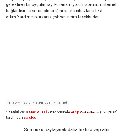
gerektiren bir uygulamayı kullanamıyorum.sorunun internet
bağlantısında sorun olmadığını başka cihazlarla test
ettim.Yardımcı olursanız çok sevinirim,teşekkürler.
imac-wifi-sorun-hata-modem-internet
17 Eylül 2014
Mac Ailesi
kategorisinde
erdip
(
120
puan)
Yeni Kullanıcı
tarafından
soruldu
Sorunuzu paylaşarak daha hızlı cevap alın