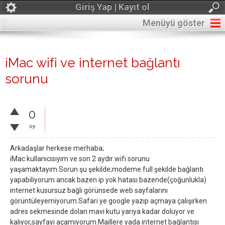
Giriş Yap | Kayıt ol
Menüyü göster
iMac wifi ve internet bağlantı
sorunu
0
oy
Arkadaşlar herkese merhaba;
iMac kullanıcısıyım ve son 2 aydır wifi sorunu
yaşamaktayım.Sorun şu şekilde;modeme full şekilde bağlantı
yapabiliyorum ancak bazen ip yok hatası bazende(çoğunlukla)
internet kusursuz bağlı görünsede web sayfalarını
görüntüleyemiyorum.Safari ye google yazıp açmaya çalışırken
adres sekmesinde dolan mavi kutu yarıya kadar doluyor ve
kalıyor,sayfayı açamıyorum.Maillere yada internet bağlantısı