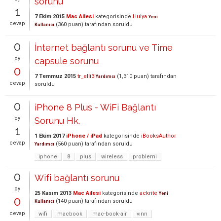
sorunu
1
7 Ekim 2015
Mac Ailesi
kategorisinde
Hulya
Yeni
cevap
(
360
puan)
tarafından
soruldu
Kullanıcı
0
İnternet bağlantı sorunu ve Time
oy
capsule sorunu
0
7 Temmuz 2015
tr_elli3
(
1,310
puan)
tarafından
Yardımcı
cevap
soruldu
0
iPhone 8 Plus - WiFi Bağlantı
oy
Sorunu Hk.
1
1 Ekim 2017
iPhone / iPad
kategorisinde
iBooksAuthor
cevap
(
560
puan)
tarafından
soruldu
Yardımcı
iphone
8
plus
wireless
problemi
0
Wifi bağlantı sorunu
oy
25 Kasım 2013
Mac Ailesi
kategorisinde
ackrite
Yeni
0
(
140
puan)
tarafından
soruldu
Kullanıcı
cevap
wifi
macbook
mac-book-air
vınn