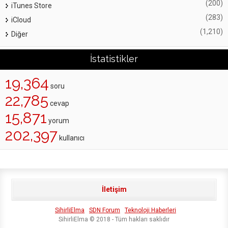
(200)
iTunes Store
(283)
iCloud
(1,210)
Diğer
İstatistikler
19,364
soru
22,785
cevap
15,871
yorum
202,397
kullanıcı
İletişim
SihirliElma
SDN Forum
Teknoloji Haberleri
SihirliElma © 2018 - Tüm hakları saklıdır