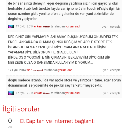
de bir sansinizi deneyin. eger degisim yapilirsa sizin icin gayet iyi olur
herhalde :) tabi belirtmekte fayda var: iphone 5s'in touch id'siyle ilgili bir
sorun uzerine gidip yeni telefonla gelenler de var. yani bizimkiler de
degisim yapiyorlar.
17 Eylül 2014
erkam
tarafından
yorumlandı
Uzman
DEDİĞİNİZ GİBİ YAPMAYI PLANLAMAYI DÜŞÜNÜYORUM ÖNÜMDEKİ TEK
ENGEL ANKARA DA OLMAM ÇÜNKÜ DEĞİŞİM VE APPLE STORE TEK
İSTANBUL DA VAR YANLIŞ BİLMİYORSAM ANKARA DA DEĞİŞİM
YAPAMAM DİYE BİLİYORUM HERHALDE DEMİ
BİRDE OS X YOSOMİTE NİN ÇIKMASINI BEKLEYEYİM DİYORUM BİR
NEBZEDE OLSA O ŞANSIMIDA KULLANIYIM DİYORUM...
17 Eylül 2014
Yiqit
tarafından
yorumlandı
Deneyimli
dogru sadece istanbul'da var apple store ve yalnizca 1 tane. eger sorun
donanimsal ise yosemite de pek bir sey farkettirmeyecektir.
17 Eylül 2014
erkam
tarafından
yorumlandı
Uzman
İlgili sorular
0
El Capitan ve İnternet bağlantı
oy