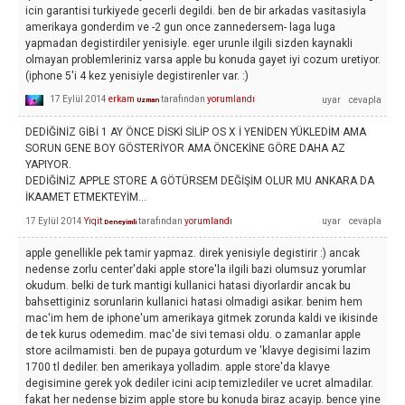
icin garantisi turkiyede gecerli degildi. ben de bir arkadas vasitasiyla
amerikaya gonderdim ve -2 gun once zannedersem- laga luga
yapmadan degistirdiler yenisiyle. eger urunle ilgili sizden kaynakli
olmayan problemleriniz varsa apple bu konuda gayet iyi cozum uretiyor.
(iphone 5'i 4 kez yenisiyle degistirenler var. :)
17 Eylül 2014
erkam
tarafından
yorumlandı
Uzman
DEDİĞİNİZ GİBİ 1 AY ÖNCE DİSKİ SİLİP OS X İ YENİDEN YÜKLEDİM AMA
SORUN GENE BOY GÖSTERİYOR AMA ÖNCEKİNE GÖRE DAHA AZ
YAPIYOR.
DEDİĞİNİZ APPLE STORE A GÖTÜRSEM DEĞİŞİM OLUR MU ANKARA DA
İKAAMET ETMEKTEYİM...
17 Eylül 2014
Yiqit
tarafından
yorumlandı
Deneyimli
apple genellikle pek tamir yapmaz. direk yenisiyle degistirir :) ancak
nedense zorlu center'daki apple store'la ilgili bazi olumsuz yorumlar
okudum. belki de turk mantigi kullanici hatasi diyorlardir ancak bu
bahsettiginiz sorunlarin kullanici hatasi olmadigi asikar. benim hem
mac'im hem de iphone'um amerikaya gitmek zorunda kaldi ve ikisinde
de tek kurus odemedim. mac'de sivi temasi oldu. o zamanlar apple
store acilmamisti. ben de pupaya goturdum ve 'klavye degisimi lazim
1700 tl dediler. ben amerikaya yolladim. apple store'da klavye
degisimine gerek yok dediler icini acip temizlediler ve ucret almadilar.
fakat her nedense bizim apple store bu konuda biraz acayip. bence yine