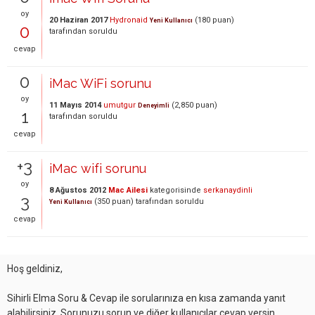
oy
20 Haziran 2017
Hydronaid
(
180
puan)
Yeni Kullanıcı
0
tarafından
soruldu
cevap
0
iMac WiFi sorunu
oy
11 Mayıs 2014
umutgur
(
2,850
puan)
Deneyimli
1
tarafından
soruldu
cevap
+3
iMac wifi sorunu
oy
8 Ağustos 2012
Mac Ailesi
kategorisinde
serkanaydinli
3
(
350
puan)
tarafından
soruldu
Yeni Kullanıcı
cevap
Hoş geldiniz,
Sihirli Elma Soru & Cevap ile sorularınıza en kısa zamanda yanıt
alabilirsiniz. Sorunuzu sorun ve diğer kullanıcılar cevap versin.