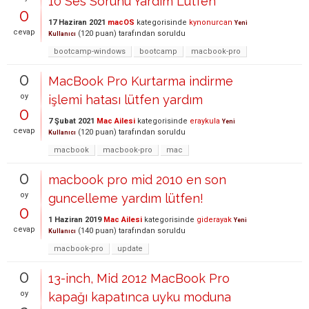
10 Ses Sorunu Yardım Lütfen
0
17 Haziran 2021
macOS
kategorisinde
kynonurcan
Yeni
cevap
(
120
puan)
tarafından
soruldu
Kullanıcı
bootcamp-windows
bootcamp
macbook-pro
0
MacBook Pro Kurtarma indirme
oy
işlemi hatası lütfen yardım
0
7 Şubat 2021
Mac Ailesi
kategorisinde
eraykula
Yeni
cevap
(
120
puan)
tarafından
soruldu
Kullanıcı
macbook
macbook-pro
mac
0
macbook pro mid 2010 en son
oy
guncelleme yardım lütfen!
0
1 Haziran 2019
Mac Ailesi
kategorisinde
giderayak
Yeni
cevap
(
140
puan)
tarafından
soruldu
Kullanıcı
macbook-pro
update
0
13-inch, Mid 2012 MacBook Pro
oy
kapağı kapatınca uyku moduna