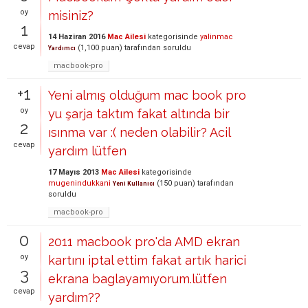
oy
misiniz?
1
14 Haziran 2016
Mac Ailesi
kategorisinde
yalinmac
cevap
(
1,100
puan)
tarafından
soruldu
Yardımcı
macbook-pro
+1
Yeni almış olduğum mac book pro
oy
yu şarja taktım fakat altında bir
2
ısınma var :( neden olabilir? Acil
cevap
yardım lütfen
17 Mayıs 2013
Mac Ailesi
kategorisinde
mugenindukkani
(
150
puan)
tarafından
Yeni Kullanıcı
soruldu
macbook-pro
0
2011 macbook pro'da AMD ekran
oy
kartını iptal ettim fakat artık harici
3
ekrana baglayamıyorum.lütfen
cevap
yardım??