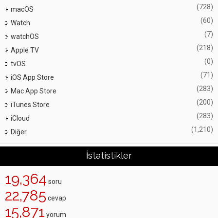
(728)
macOS
(60)
Watch
(7)
watchOS
(218)
Apple TV
(0)
tvOS
(71)
iOS App Store
(283)
Mac App Store
(200)
iTunes Store
(283)
iCloud
(1,210)
Diğer
İstatistikler
19,364
soru
22,785
cevap
15,871
yorum