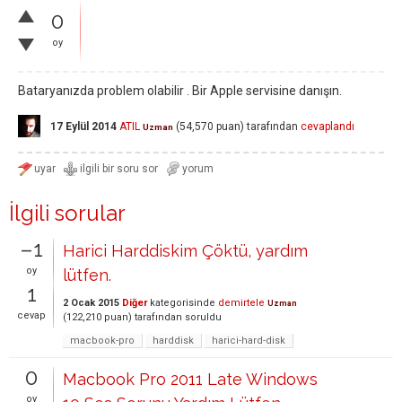
0
oy
Bataryanızda problem olabilir . Bir Apple servisine danışın.
17 Eylül 2014
ATIL
(
54,570
puan)
tarafından
cevaplandı
Uzman
İlgili sorular
–1
Harici Harddiskim Çöktü, yardım
oy
lütfen.
1
2 Ocak 2015
Diğer
kategorisinde
demirtele
Uzman
cevap
(
122,210
puan)
tarafından
soruldu
macbook-pro
harddisk
harici-hard-disk
0
Macbook Pro 2011 Late Windows
oy