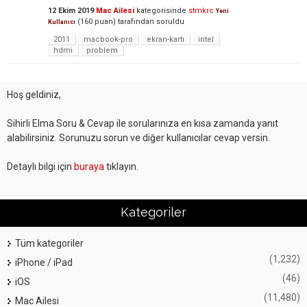
12 Ekim 2019
Mac Ailesi
kategorisinde
stmkrc
Yeni
(
160
puan)
tarafından
soruldu
Kullanıcı
2011
macbook-pro
ekran-kartı
intel
hdmi
problem
Hoş geldiniz,
Sihirli Elma Soru & Cevap ile sorularınıza en kısa zamanda yanıt
alabilirsiniz. Sorunuzu sorun ve diğer kullanıcılar cevap versin.
Detaylı bilgi için
buraya
tıklayın.
Kategoriler
Tüm kategoriler
(1,232)
iPhone / iPad
(46)
iOS
(11,480)
Mac Ailesi