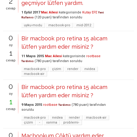
2
geçmiyor lütfen yardım.
cevap
1 Eylül 2017
Mac Ailesi
kategorisinde
Kutay EFE
Yeni
(
120
puan)
tarafından
soruldu
Kullanıcı
uyku-modu
macbook-pro
mid-2012
0
Bir macbook pro retina 15 alıcam
oy
lütfen yardım eder misiniz ?
1
11 Mayıs 2015
Mac Ailesi
kategorisinde
rootbase
cevap
(
780
puan)
tarafından
soruldu
Yardımcı
macbook-pro
çizim
render
nvidea
macbook-air
0
Bir macbook pro retina 15 alıcam
oy
lütfen yardım eder misiniz ?
1
9 Mayıs 2015
rootbase
(
780
puan)
tarafından
Yardımcı
cevap
soruldu
macbook-pro
nvidea
render
macbook-air
çizim
-
ısınma
problemi-
0
Macbookum Çöktü yardım eder