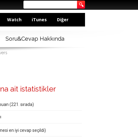
Watch
iTunes
Diğer
Soru&Cevap Hakkında
wers
a ait istatistikler
puan (
221
. sırada)
ı
nesi en iyi cevap seçildi)