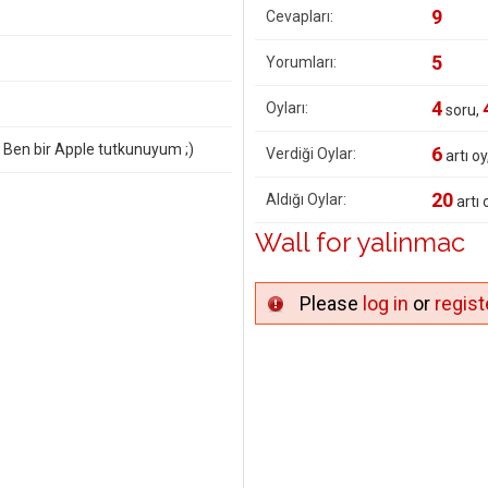
9
Cevapları:
5
Yorumları:
4
Oyları:
soru,
Ben bir Apple tutkunuyum ;)
6
Verdiği Oylar:
artı oy
20
Aldığı Oylar:
artı 
Wall for yalinmac
Please
log in
or
regist