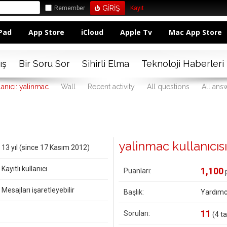
Remember
Kayıt
Pad
App Store
iCloud
Apple Tv
Mac App Store
ış
Bir Soru Sor
Sihirli Elma
Teknoloji Haberleri
lanıcı: yalinmac
Wall
Recent activity
All questions
All ans
yalinmac kullanıcısın
13 yıl (since 17 Kasım 2012)
Kayıtlı kullanıcı
1,100
Puanları:
Mesajları işaretleyebilir
Başlık:
Yardımc
11
Soruları:
(
4
ta