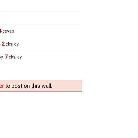
4
cevap
2
,
eksi oy
7
oy,
eksi oy
er
to post on this wall.