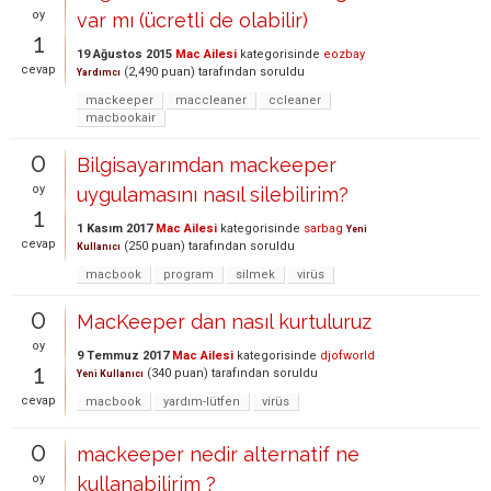
oy
var mı (ücretli de olabilir)
1
19 Ağustos 2015
Mac Ailesi
kategorisinde
eozbay
cevap
(
2,490
puan)
tarafından
soruldu
Yardımcı
mackeeper
maccleaner
ccleaner
macbookair
0
Bilgisayarımdan mackeeper
oy
uygulamasını nasıl silebilirim?
1
1 Kasım 2017
Mac Ailesi
kategorisinde
sarbag
Yeni
cevap
(
250
puan)
tarafından
soruldu
Kullanıcı
macbook
program
silmek
virüs
0
MacKeeper dan nasıl kurtuluruz
oy
9 Temmuz 2017
Mac Ailesi
kategorisinde
djofworld
1
(
340
puan)
tarafından
soruldu
Yeni Kullanıcı
cevap
macbook
yardım-lütfen
virüs
0
mackeeper nedir alternatif ne
oy
kullanabilirim ?