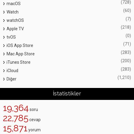
(728)
macOS
(60)
Watch
(7)
watchOS
(218)
Apple TV
(0)
tvOS
(71)
iOS App Store
(283)
Mac App Store
(200)
iTunes Store
(283)
iCloud
(1,210)
Diğer
İstatistikler
19,364
soru
22,785
cevap
15,871
yorum