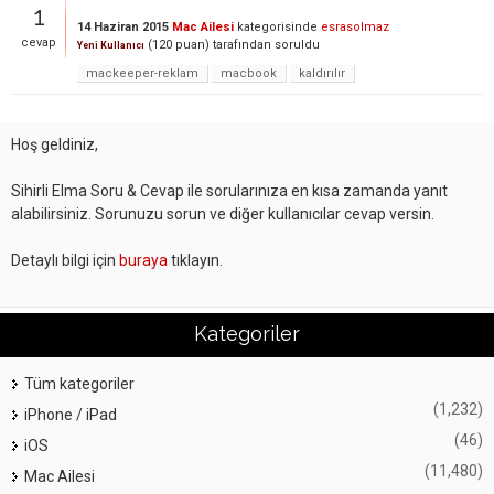
1
14 Haziran 2015
Mac Ailesi
kategorisinde
esrasolmaz
cevap
(
120
puan)
tarafından
soruldu
Yeni Kullanıcı
mackeeper-reklam
macbook
kaldırılır
Hoş geldiniz,
Sihirli Elma Soru & Cevap ile sorularınıza en kısa zamanda yanıt
alabilirsiniz. Sorunuzu sorun ve diğer kullanıcılar cevap versin.
Detaylı bilgi için
buraya
tıklayın.
Kategoriler
Tüm kategoriler
(1,232)
iPhone / iPad
(46)
iOS
(11,480)
Mac Ailesi