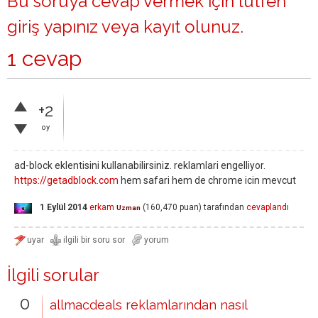
Bu soruya cevap vermek için lütfen
giriş yapınız
veya
kayıt olunuz
.
1 cevap
+2
oy
ad-block eklentisini kullanabilirsiniz. reklamlari engelliyor.
https://getadblock.com
hem safari hem de chrome icin mevcut
1 Eylül 2014
erkam
(
160,470
puan)
tarafından
cevaplandı
Uzman
İlgili sorular
0
allmacdeals reklamlarından nasıl