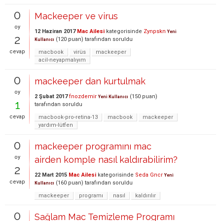
0
Mackeeper ve virus
oy
12 Haziran 2017
Mac Ailesi
kategorisinde
Zynpskn
Yeni
2
(
120
puan)
tarafından
soruldu
Kullanıcı
cevap
macbook
virüs
mackeeper
acil-neyapmalıyım
0
mackeeper dan kurtulmak
oy
2 Şubat 2017
fnozdemir
(
150
puan)
Yeni Kullanıcı
1
tarafından
soruldu
cevap
macbook-pro-retina-13
macbook
mackeeper
yardım-lütfen
0
mackeeper programını mac
oy
airden komple nasıl kaldırabilirim?
2
22 Mart 2015
Mac Ailesi
kategorisinde
Seda Gncr
Yeni
cevap
(
160
puan)
tarafından
soruldu
Kullanıcı
mackeeper
programı
nasıl
kaldırılır
0
Sağlam Mac Temizleme Programı