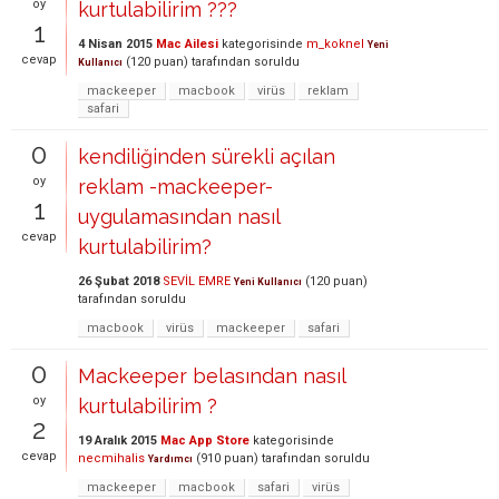
oy
kurtulabilirim ???
1
4 Nisan 2015
Mac Ailesi
kategorisinde
m_koknel
Yeni
cevap
(
120
puan)
tarafından
soruldu
Kullanıcı
mackeeper
macbook
virüs
reklam
safari
0
kendiliğinden sürekli açılan
oy
reklam -mackeeper-
1
uygulamasından nasıl
cevap
kurtulabilirim?
26 Şubat 2018
SEVİL EMRE
(
120
puan)
Yeni Kullanıcı
tarafından
soruldu
macbook
virüs
mackeeper
safari
0
Mackeeper belasından nasıl
oy
kurtulabilirim ?
2
19 Aralık 2015
Mac App Store
kategorisinde
cevap
necmihalis
(
910
puan)
tarafından
soruldu
Yardımcı
mackeeper
macbook
safari
virüs