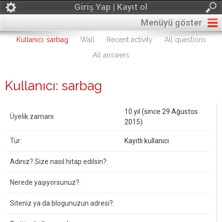
Giriş Yap | Kayıt ol
Menüyü göster
Kullanıcı: sarbag
Wall
Recent activity
All questions
All answers
Kullanıcı: sarbag
10 yıl (since 29 Ağustos
Üyelik zamanı:
2015)
Tür:
Kayıtlı kullanıcı
Adınız? Size nasıl hitap edilsin?:
Nerede yaşıyorsunuz?:
Siteniz ya da blogunuzun adresi?: