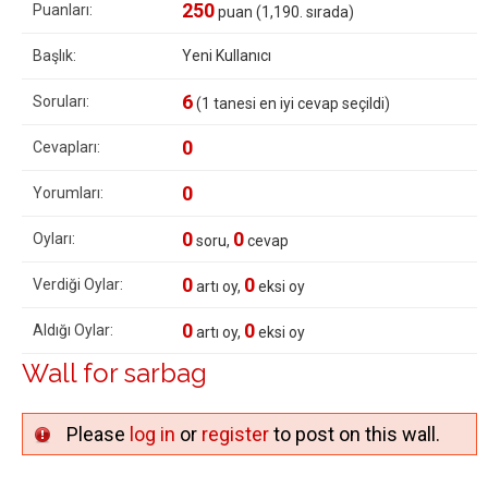
250
Puanları:
puan (
1,190
. sırada)
Başlık:
Yeni Kullanıcı
6
Soruları:
(
1
tanesi en iyi cevap seçildi)
0
Cevapları:
0
Yorumları:
0
0
Oyları:
soru,
cevap
0
0
Verdiği Oylar:
artı oy,
eksi oy
0
0
Aldığı Oylar:
artı oy,
eksi oy
Wall for sarbag
Please
log in
or
register
to post on this wall.