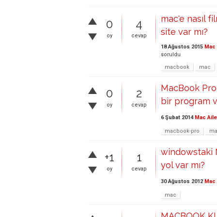
mac'e nasıl fi
0
4
site var mı?
oy
cevap
18 Ağustos 2015
Mac 
soruldu
macbook
mac
MacBook Pro iç
0
2
bir program v
oy
cevap
6 Şubat 2014
Mac Aile
macbook-pro
ma
windowstaki M
+1
1
yol var mı?
oy
cevap
30 Ağustos 2012
Mac 
mac
MACBOOK KLA