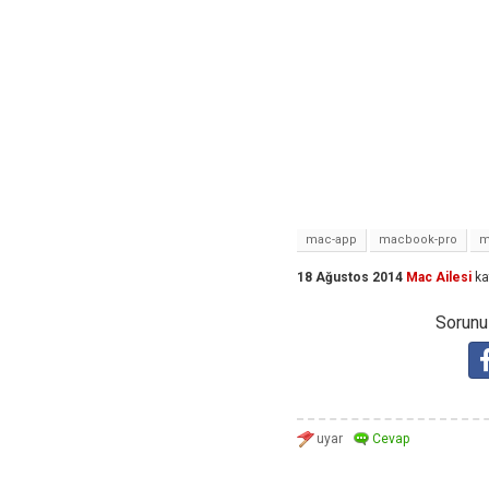
mac-app
macbook-pro
m
18 Ağustos 2014
Mac Ailesi
ka
Sorunuz