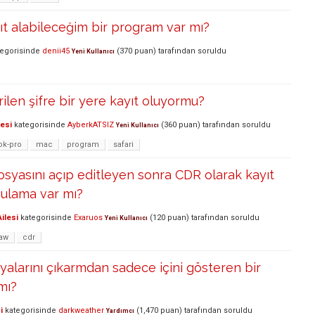
t alabileceğim bir program var mı?
egorisinde
denii45
(
370
puan)
tarafından
soruldu
Yeni Kullanıcı
rilen şifre bir yere kayıt oluyormu?
lesi
kategorisinde
AyberkATSIZ
(
360
puan)
tarafından
soruldu
Yeni Kullanıcı
k-pro
mac
program
safari
yasını açıp editleyen sonra CDR olarak kayıt
gulama var mı?
ilesi
kategorisinde
Exaruos
(
120
puan)
tarafından
soruldu
Yeni Kullanıcı
raw
cdr
syalarını çıkarmdan sadece içini gösteren bir
mı?
i
kategorisinde
darkweather
(
1,470
puan)
tarafından
soruldu
Yardımcı