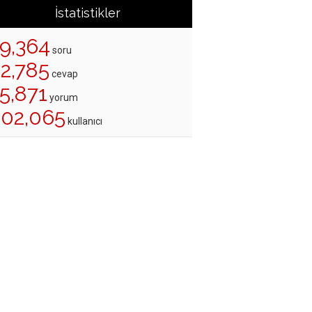
İstatistikler
19,364
soru
22,785
cevap
5,871
yorum
202,065
kullanıcı