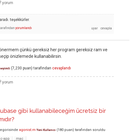
radı. teşekkürler.
tarafından
yorumlandı
 önermem çünkü gereksiz her program gereksiz ram ve
seçip önizlemede kullanabilirsin.
(
7,230
puan)
tarafından
cevaplandı
eyimli
base gibi kullanabileceğim ücretsiz bir
mıdır?
egorisinde
agonist.m
(
180
puan)
tarafından
soruldu
Yeni Kullanıcı
c-app
mac