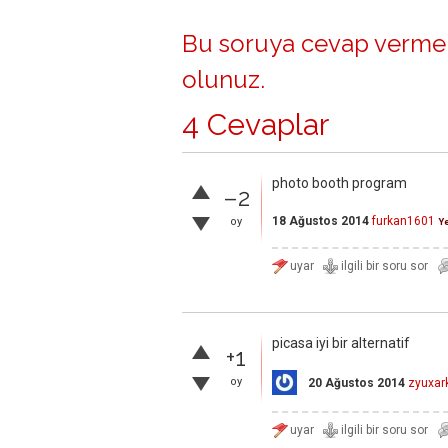
Bu soruya cevap vermek
olunuz
.
4 Cevaplar
photo booth program
–2
18 Ağustos 2014
furkan1601
oy
Ye
picasa iyi bir alternatif
+1
oy
20 Ağustos 2014
zyuxar