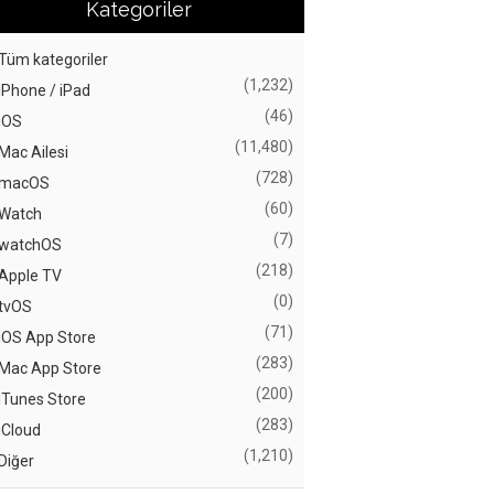
Kategoriler
Tüm kategoriler
(1,232)
iPhone / iPad
(46)
iOS
(11,480)
Mac Ailesi
(728)
macOS
(60)
Watch
(7)
watchOS
(218)
Apple TV
(0)
tvOS
(71)
iOS App Store
(283)
Mac App Store
(200)
iTunes Store
(283)
iCloud
(1,210)
Diğer