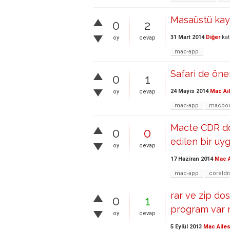
Masaüstü kayı
0
2
31 Mart 2014
Diğer
kat
oy
cevap
mac-app
Safari de öne
0
1
24 Mayıs 2014
Mac Ai
oy
cevap
mac-app
macboo
Macte CDR dos
0
0
edilen bir uy
oy
cevap
17 Haziran 2014
Mac A
mac-app
coreld
rar ve zip do
0
1
program var 
oy
cevap
5 Eylül 2013
Mac Ailes