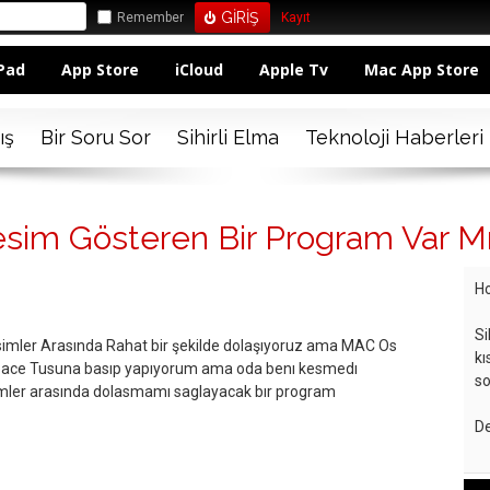
Remember
Kayıt
Pad
App Store
iCloud
Apple Tv
Mac App Store
ış
Bir Soru Sor
Sihirli Elma
Teknoloji Haberleri
sim Gösteren Bir Program Var Mı
Ho
Si
esimler Arasında Rahat bir şekilde dolaşıyoruz ama MAC Os
kı
ace Tusuna basıp yapıyorum ama oda benı kesmedı
so
resımler arasında dolasmamı saglayacak bır program
De