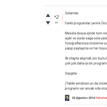
Selamlar
+2
oy
Farklı programlar yerine Öniz
Mesela dosya içinde tüm res
açılır ve sizde sağa sola yad
fotoğraflarınıza önizleme içe
yapıp paylaşma ve her boyut
İlk etapta alışmak zor bun
çok çok daha iyi bir program 
Saygılar
(Tabiki windows un da önizlem
programı var ancak oda öniz
20 Ağustos 2014
fottoma