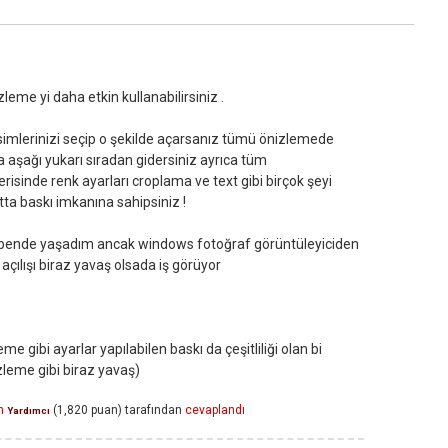
leme yi daha etkin kullanabilirsiniz .
imlerinizi seçip o şekilde açarsanız tümü önizlemede
a aşağı yukarı sıradan gidersiniz ayrıca tüm
risinde renk ayarları croplama ve text gibi birçok şeyi
ta baskı imkanına sahipsiniz !
u bende yaşadım ancak windows fotoğraf görüntüleyiciden
açılışı biraz yavaş olsada iş görüyor
e gibi ayarlar yapılabilen baskı da çeşitliliği olan bi
leme gibi biraz yavaş)
n
(
1,820
puan)
tarafından
cevaplandı
Yardımcı