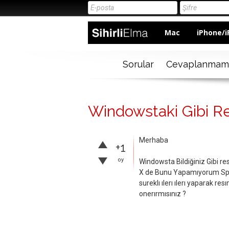
Mac
iPhone/i
Sorular
Cevaplanmam
Windowstaki Gibi Re
Merhaba
+1
oy
Windowsta Bildiğiniz Gibi r
X de Bunu Yapamıyorum Sp
sureklı ılerı ılerı yaparak 
onerırmısınız ?