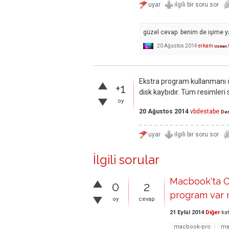
güzel cevap. benim de işime ya
20 Ağustos 2014
erkam
Uzman
Ekstra program kullanmanı
+1
disk kaybıdır. Tüm resimleri 
oy
20 Ağustos 2014
vbdestabe
Den
İlgili sorular
Macbook'ta Cu
0
2
program var 
oy
cevap
21 Eylül 2014
Diğer
kat
macbook-pro
ma