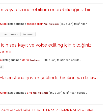
lm veya dizi indirebilirim önerebiliceğiniz bir
Ailesi
kategorisinde
macbookair
(
160
puan)
tarafından
Yeni Kullanıcı
macbook-air
internet
in ses kayıt ve voice editing için bildiğiniz
ar mı
si
kategorisinde
derin
(
1,680
puan)
tarafından
soruldu
Yardımcı
c
asaüstünü göster şeklinde bir ikon ya da kısa
Ailesi
kategorisinde
ang
(
160
puan)
tarafından
soruldu
Yeni Kullanıcı
VYEDEKİ BİR TUŞU TEMİZLERKEN KIRDIM.