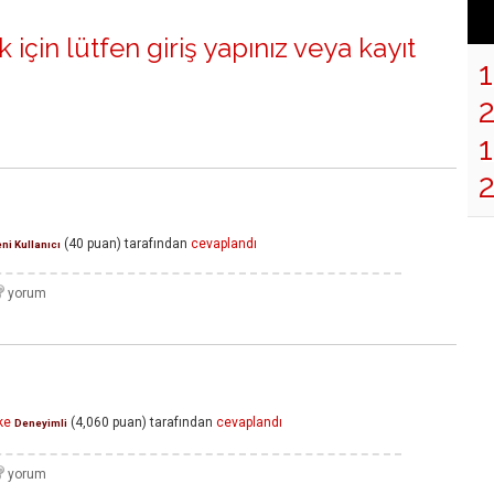
 için lütfen
giriş yapınız
veya
kayıt
1
(
40
puan)
tarafından
cevaplandı
ni Kullanıcı
ke
(
4,060
puan)
tarafından
cevaplandı
Deneyimli