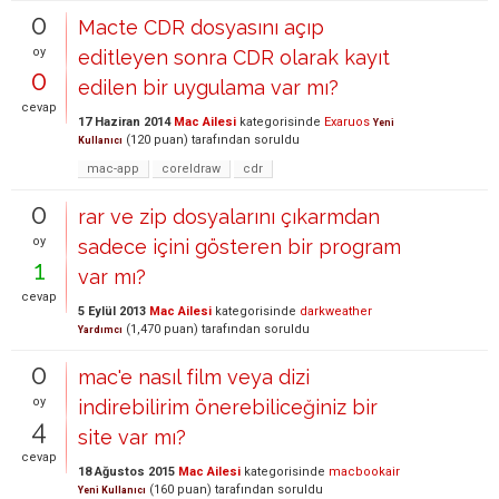
0
Macte CDR dosyasını açıp
oy
editleyen sonra CDR olarak kayıt
0
edilen bir uygulama var mı?
cevap
17 Haziran 2014
Mac Ailesi
kategorisinde
Exaruos
Yeni
(
120
puan)
tarafından
soruldu
Kullanıcı
mac-app
coreldraw
cdr
0
rar ve zip dosyalarını çıkarmdan
oy
sadece içini gösteren bir program
1
var mı?
cevap
5 Eylül 2013
Mac Ailesi
kategorisinde
darkweather
(
1,470
puan)
tarafından
soruldu
Yardımcı
0
mac'e nasıl film veya dizi
oy
indirebilirim önerebiliceğiniz bir
4
site var mı?
cevap
18 Ağustos 2015
Mac Ailesi
kategorisinde
macbookair
(
160
puan)
tarafından
soruldu
Yeni Kullanıcı