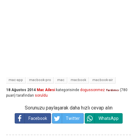
mac-app
macbook-pro
mac
macbook
macbook-air
18 Ağustos 2014
Mac Ailesi
kategorisinde
dogussonmez
(
780
Yardımcı
puan)
tarafından
soruldu
Sorunuzu paylaşarak daha hızlı cevap alın
Facebook
Twitter
WhatsApp