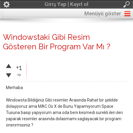
Giriş Yap | Kayıt ol
Menüyü göster
Windowstaki Gibi Resim
Gösteren Bir Program Var Mı ?
+1
oy
Merhaba
Windowsta Bildiğiniz Gibi resimler Arasında Rahat bir şekilde
dolaşıyoruz ama MAC Os X de Bunu Yapamıyorum Space
Tusuna basıp yapıyorum ama oda benı kesmedı sureklı ılerı ılerı
yaparak resımler arasında dolasmamı saglayacak bır program
onerırmısınız ?