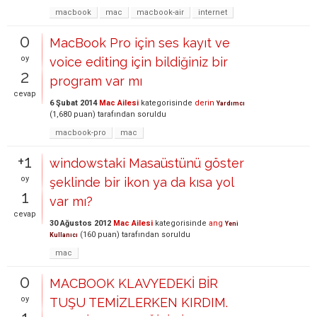
macbook
mac
macbook-air
internet
0
MacBook Pro için ses kayıt ve
oy
voice editing için bildiğiniz bir
2
program var mı
cevap
6 Şubat 2014
Mac Ailesi
kategorisinde
derin
Yardımcı
(
1,680
puan)
tarafından
soruldu
macbook-pro
mac
+1
windowstaki Masaüstünü göster
oy
şeklinde bir ikon ya da kısa yol
1
var mı?
cevap
30 Ağustos 2012
Mac Ailesi
kategorisinde
ang
Yeni
(
160
puan)
tarafından
soruldu
Kullanıcı
mac
0
MACBOOK KLAVYEDEKİ BİR
oy
TUŞU TEMİZLERKEN KIRDIM.