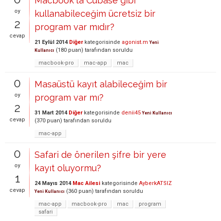
Macbook'ta Cubase gibi
oy
kullanabileceğim ücretsiz bir
2
program var mıdır?
cevap
21 Eylül 2014
Diğer
kategorisinde
agonist.m
Yeni
(
180
puan)
tarafından
soruldu
Kullanıcı
macbook-pro
mac-app
mac
0
Masaüstü kayıt alabileceğim bir
oy
program var mı?
2
31 Mart 2014
Diğer
kategorisinde
denii45
Yeni Kullanıcı
cevap
(
370
puan)
tarafından
soruldu
mac-app
0
Safari de önerilen şifre bir yere
oy
kayıt oluyormu?
1
24 Mayıs 2014
Mac Ailesi
kategorisinde
AyberkATSIZ
cevap
(
360
puan)
tarafından
soruldu
Yeni Kullanıcı
mac-app
macbook-pro
mac
program
safari