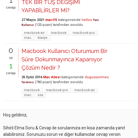
1
TEK BİR TUŞ DEĞİŞİMİ
cevap
YAPABİLİRLER Mİ?
27 Mayıs 2021
macOS
kategorisinde
helloo
Yeni
(
120
puan)
tarafından
soruldu
Kullanıcı
macbook-air
macbook
macbook-pro
mac
klavye
0
Macbook Kullanıcı Oturumum Bir
oy
Süre Dokunmayınca Kapanıyor
1
Çözüm Nedir ?
cevap
25 Eylül 2016
Mac Ailesi
kategorisinde
dogussonmez
(
780
puan)
tarafından
soruldu
Yardımcı
macbook
macbook-pro
macbook-air
mac
osx
Hoş geldiniz,
Sihirli Elma Soru & Cevap ile sorularınıza en kısa zamanda yanıt
alabilirsiniz. Sorunuzu sorun ve diğer kullanıcılar cevap versin.