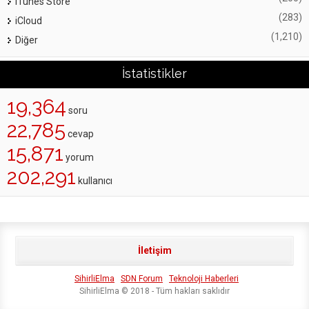
iTunes Store
(283)
iCloud
(1,210)
Diğer
İstatistikler
19,364
soru
22,785
cevap
15,871
yorum
202,291
kullanıcı
İletişim
SihirliElma
SDN Forum
Teknoloji Haberleri
SihirliElma © 2018 - Tüm hakları saklıdır