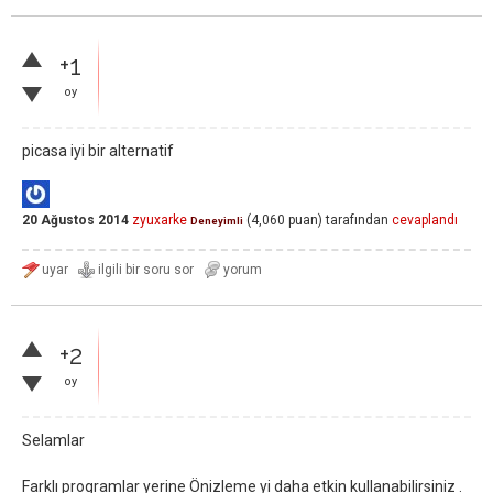
+1
oy
picasa iyi bir alternatif
20 Ağustos 2014
zyuxarke
(
4,060
puan)
tarafından
cevaplandı
Deneyimli
+2
oy
Selamlar
Farklı programlar yerine Önizleme yi daha etkin kullanabilirsiniz .