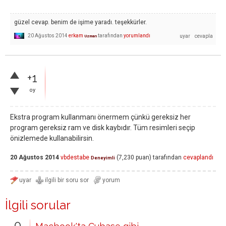
güzel cevap. benim de işime yaradı. teşekkürler.
20 Ağustos 2014
erkam
tarafından
yorumlandı
Uzman
+1
oy
Ekstra program kullanmanı önermem çünkü gereksiz her
program gereksiz ram ve disk kaybıdır. Tüm resimleri seçip
önizlemede kullanabilirsin.
20 Ağustos 2014
vbdestabe
(
7,230
puan)
tarafından
cevaplandı
Deneyimli
İlgili sorular
0