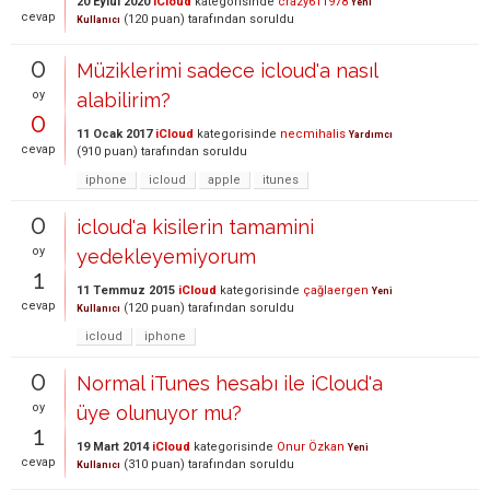
20 Eylül 2020
iCloud
kategorisinde
crazy611978
Yeni
cevap
(
120
puan)
tarafından
soruldu
Kullanıcı
0
Müziklerimi sadece icloud'a nasıl
oy
alabilirim?
0
11 Ocak 2017
iCloud
kategorisinde
necmihalis
Yardımcı
cevap
(
910
puan)
tarafından
soruldu
iphone
icloud
apple
itunes
0
icloud'a kisilerin tamamini
oy
yedekleyemiyorum
1
11 Temmuz 2015
iCloud
kategorisinde
çağlaergen
Yeni
cevap
(
120
puan)
tarafından
soruldu
Kullanıcı
icloud
iphone
0
Normal iTunes hesabı ile iCloud'a
oy
üye olunuyor mu?
1
19 Mart 2014
iCloud
kategorisinde
Onur Özkan
Yeni
cevap
(
310
puan)
tarafından
soruldu
Kullanıcı