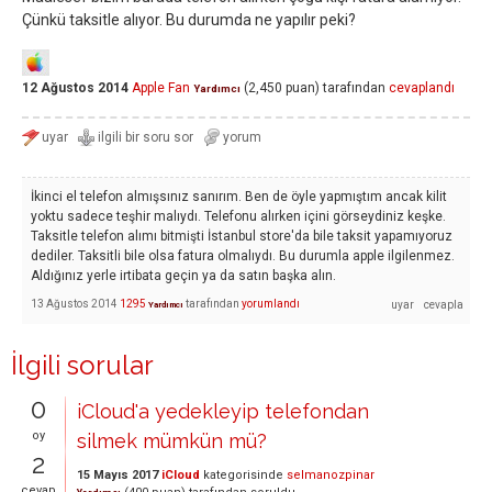
Çünkü taksitle alıyor. Bu durumda ne yapılır peki?
12 Ağustos 2014
Apple Fan
(
2,450
puan)
tarafından
cevaplandı
Yardımcı
İkinci el telefon almışsınız sanırım. Ben de öyle yapmıştım ancak kilit
yoktu sadece teşhir malıydı. Telefonu alırken içini görseydiniz keşke.
Taksitle telefon alımı bitmişti İstanbul store'da bile taksit yapamıyoruz
dediler. Taksitli bile olsa fatura olmalıydı. Bu durumla apple ilgilenmez.
Aldığınız yerle irtibata geçin ya da satın başka alın.
13 Ağustos 2014
1295
tarafından
yorumlandı
Yardımcı
İlgili sorular
0
iCloud'a yedekleyip telefondan
oy
silmek mümkün mü?
2
15 Mayıs 2017
iCloud
kategorisinde
selmanozpinar
cevap