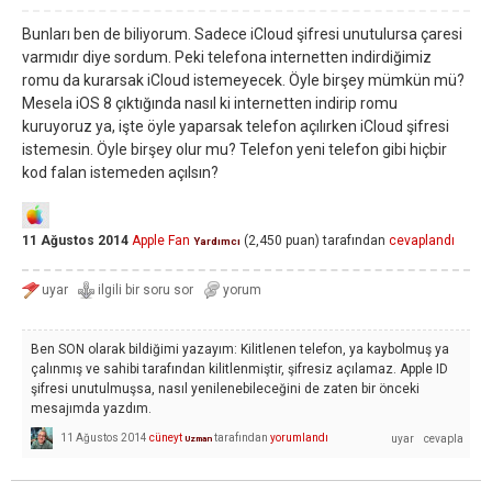
Bunları ben de biliyorum. Sadece iCloud şifresi unutulursa çaresi
varmıdır diye sordum. Peki telefona internetten indirdiğimiz
romu da kurarsak iCloud istemeyecek. Öyle birşey mümkün mü?
Mesela iOS 8 çıktığında nasıl ki internetten indirip romu
kuruyoruz ya, işte öyle yaparsak telefon açılırken iCloud şifresi
istemesin. Öyle birşey olur mu? Telefon yeni telefon gibi hiçbir
kod falan istemeden açılsın?
11 Ağustos 2014
Apple Fan
(
2,450
puan)
tarafından
cevaplandı
Yardımcı
Ben SON olarak bildiğimi yazayım: Kilitlenen telefon, ya kaybolmuş ya
çalınmış ve sahibi tarafından kilitlenmiştir, şifresiz açılamaz. Apple ID
şifresi unutulmuşsa, nasıl yenilenebileceğini de zaten bir önceki
mesajımda yazdım.
11 Ağustos 2014
cüneyt
tarafından
yorumlandı
Uzman