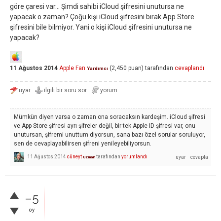
göre çaresi var... Şimdi sahibi iCloud şifresini unutursa ne
yapacak o zaman? Çoğu kişi iCloud şifresini bırak App Store
şifresini bile bilmiyor. Yani o kişi iCloud şifresini unutursa ne
yapacak?
11 Ağustos 2014
Apple Fan
(
2,450
puan)
tarafından
cevaplandı
Yardımcı
Mümkün diyen varsa o zaman ona soracaksın kardeşim. iCloud şifresi
ve App Store şifresi ayrı şifreler değil, bir tek Apple ID şifresi var, onu
unutursan, şifremi unuttum diyorsun, sana bazı özel sorular soruluyor,
sen de cevaplayabilirsen şifreni yenileyebiliyorsun.
11 Ağustos 2014
cüneyt
tarafından
yorumlandı
Uzman
–5
oy