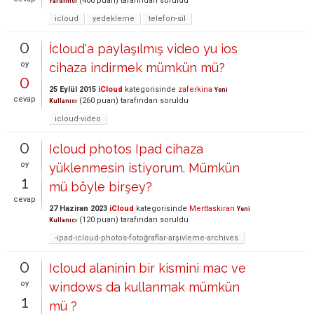
(
400
puan)
tarafından
soruldu
Yardımcı
icloud
yedekleme
telefon-sil
0
İcloud'a paylaşılmış video yu ios
oy
cihaza indirmek mümkün mü?
0
25 Eylül 2015
iCloud
kategorisinde
zaferkina
Yeni
cevap
(
260
puan)
tarafından
soruldu
Kullanıcı
icloud-video
0
Icloud photos Ipad cihaza
oy
yüklenmesin istiyorum. Mümkün
1
mü böyle birşey?
cevap
27 Haziran 2023
iCloud
kategorisinde
Merttaskiran
Yeni
(
120
puan)
tarafından
soruldu
Kullanıcı
-ipad-icloud-photos-fotoğraflar-arşivleme-archives
0
Icloud alaninin bir kismini mac ve
oy
windows da kullanmak mümkün
1
mü ?