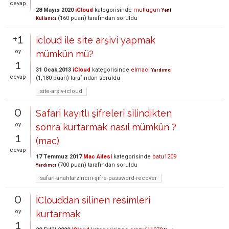
cevap
28 Mayıs 2020
iCloud
kategorisinde
mutlugun
Yeni
(
160
puan)
tarafından
soruldu
Kullanıcı
+1
icloud ile site arşivi yapmak
oy
mümkün mü?
1
31 Ocak 2013
iCloud
kategorisinde
elmacı
Yardımcı
cevap
(
1,180
puan)
tarafından
soruldu
site-arşiv-icloud
0
Safari kayıtlı şifreleri silindikten
oy
sonra kurtarmak nasıl mümkün ?
1
(mac)
cevap
17 Temmuz 2017
Mac Ailesi
kategorisinde
batu1209
(
700
puan)
tarafından
soruldu
Yardımcı
safari-anahtarzinciri-şifre-password-recover
0
İCloud’dan silinen resimleri
oy
kurtarmak
1