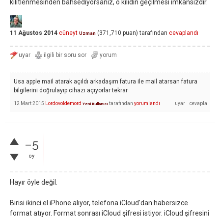
kilitlenmesinden bahsediyorsanız, o kilidin geçilmesi imkansızdır.
11 Ağustos 2014
cüneyt
(
371,710
puan)
tarafından
cevaplandı
Uzman
Usa apple mail atarak açıldı arkadaşım fatura ile mail atarsan fatura
bilgilerini doğrulayıp cihazı açıyorlar tekrar
12 Mart 2015
Lordovoldemord
tarafından
yorumlandı
Yeni Kullanıcı
–5
oy
Hayır öyle değil.
Birisi ikinci el iPhone alıyor, telefona iCloud'dan habersizce
format atıyor. Format sonrası iCloud şifresi istiyor. iCloud şifresini