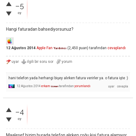
–5
oy
Hangi faturadan bahsediyorsunuz?
12 Ağustos 2014
Apple Fan
(
2,450
puan)
tarafından
cevaplandı
Yardımcı
hani telefon yada herhangi bişey alırken fatura verirler ya. o fatura işte :)
12 Ağustos 2014
erkam
tarafından
yorumlandı
Uzman
–4
oy
Maalesef bizim burada telefon alırken çoğu kişi fatura alamıyor.