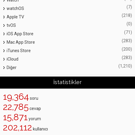
(7)
watchOS
(218)
Apple TV
(0)
tvOS
(71)
iOS App Store
(283)
Mac App Store
(200)
iTunes Store
(283)
iCloud
(1,210)
Diğer
İstatistikler
19,364
soru
22,785
cevap
15,871
yorum
202,112
kullanıcı