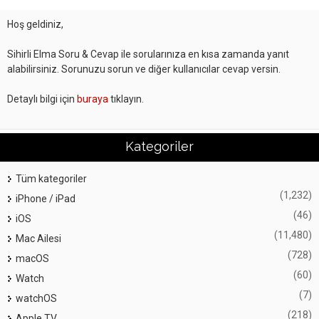
Hoş geldiniz,
Sihirli Elma Soru & Cevap ile sorularınıza en kısa zamanda yanıt
alabilirsiniz. Sorunuzu sorun ve diğer kullanıcılar cevap versin.
Detaylı bilgi için
buraya
tıklayın.
Kategoriler
Tüm kategoriler
(1,232)
iPhone / iPad
(46)
iOS
(11,480)
Mac Ailesi
(728)
macOS
(60)
Watch
(7)
watchOS
(218)
Apple TV