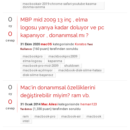
macbookair-2019-chrome-safari-youtube-kasma-
donma-ısınma
0
MBP mid 2009 13 inç , elma
oy
logosu yarıya kadar doluyor ve pc
0
kapanıyor , donanımsal mı ?
cevap
31 Ekim 2020
macOS
kategorisinde
Koratos
Yeni
(
160
puan)
tarafından
soruldu
Kullanıcı
macbookpro
mackbookpro2009
elma-logosu
kapanma
macbook-pro-mid-2009
shutdown
macbook-açılmıyor
mackbook-disk-silme-hatası
disk-silme-başarısız
0
Mac'in donanımsal özelliklerini
oy
değiştirebilir miyim? ram vb.
0
31 Ocak 2014
Mac Ailesi
kategorisinde
heman123
cevap
(
1,330
puan)
tarafından
soruldu
Yardımcı
ram
macbook-pro
macbook-air
macbook
intel