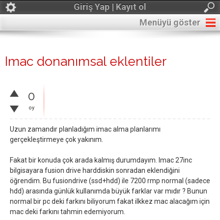
Giriş Yap | Kayıt ol
Menüyü göster
Imac donanımsal eklentiler
0
oy
Uzun zamandır planladığım imac alma planlarımı
gerçekleştirmeye çok yakınım.
Fakat bir konuda çok arada kalmış durumdayım. Imac 27inc
bilgisayara fusion drive harddiskin sonradan eklendiğini
öğrendim. Bu fusiondrive (ssd+hdd) ile 7200 rmp normal (sadece
hdd) arasında günlük kullanımda büyük farklar var mıdır ? Bunun
normal bir pc deki farkını biliyorum fakat ilkkez mac alacağım için
mac deki farkını tahmin edemiyorum.