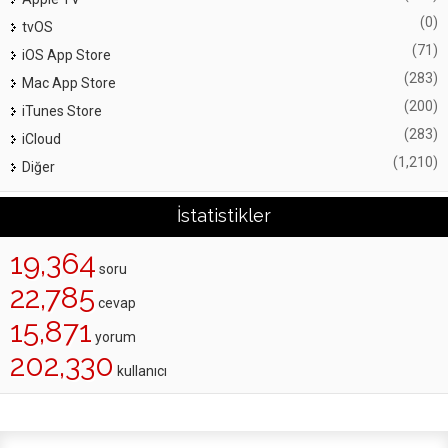
(0)
tvOS
(71)
iOS App Store
(283)
Mac App Store
(200)
iTunes Store
(283)
iCloud
(1,210)
Diğer
İstatistikler
19,364
soru
22,785
cevap
15,871
yorum
202,330
kullanıcı