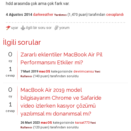
hdd arasında çok ama çok fark var.
4 Ağustos 2014
darkweather
(
1,470
puan)
tarafından
cevaplandı
Yardımcı
İlgili sorular
0
Zararlı eklentiler MacBook Air Pil
oy
Performansını Etkiler mi?
1
7 Mart 2019
macOS
kategorisinde
devrimcansu
Yeni
cevap
(
140
puan)
tarafından
soruldu
Kullanıcı
0
MacBook Air 2019 model
oy
bilgisayarım Chrome ve Safaride
1
video izlerken kasıyor çözümü
cevap
yazılımsal mı donanımsal mı?
26 Mart 2023
macOS
kategorisinde
karsat773
Yeni
(
120
puan)
tarafından
soruldu
Kullanıcı