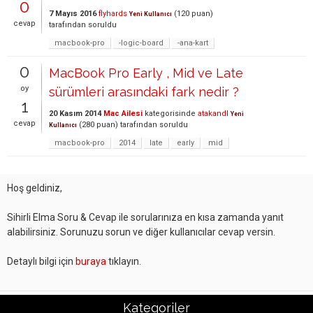
0
7 Mayıs 2016
flyhards
(
120
puan)
Yeni Kullanıcı
cevap
tarafından
soruldu
macbook-pro
-logic-board
-ana-kart
0
MacBook Pro Early , Mid ve Late
oy
sürümleri arasındaki fark nedir ?
1
20 Kasım 2014
Mac Ailesi
kategorisinde
atakandl
Yeni
cevap
(
280
puan)
tarafından
soruldu
Kullanıcı
macbook-pro
2014
late
early
mid
Hoş geldiniz,
Sihirli Elma Soru & Cevap ile sorularınıza en kısa zamanda yanıt
alabilirsiniz. Sorunuzu sorun ve diğer kullanıcılar cevap versin.
Detaylı bilgi için
buraya
tıklayın.
Kategoriler