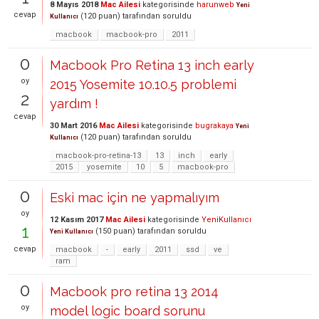
8 Mayıs 2018
Mac Ailesi
kategorisinde
harunweb
Yeni
cevap
(
120
puan)
tarafından
soruldu
Kullanıcı
macbook
macbook-pro
2011
0
Macbook Pro Retina 13 inch early
oy
2015 Yosemite 10.10.5 problemi
2
yardım !
cevap
30 Mart 2016
Mac Ailesi
kategorisinde
bugrakaya
Yeni
(
120
puan)
tarafından
soruldu
Kullanıcı
macbook-pro-retina-13
13
inch
early
2015
yosemite
10
5
macbook-pro
0
Eski mac için ne yapmalıyım
oy
12 Kasım 2017
Mac Ailesi
kategorisinde
YeniKullanıcı
1
(
150
puan)
tarafından
soruldu
Yeni Kullanıcı
cevap
macbook
-
early
2011
ssd
ve
ram
0
Macbook pro retina 13 2014
oy
model logic board sorunu