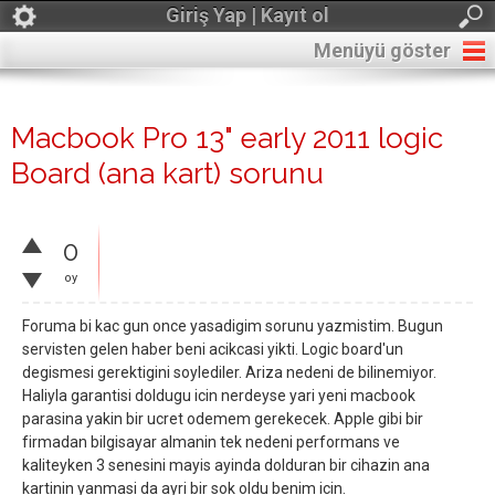
Giriş Yap | Kayıt ol
Menüyü göster
Macbook Pro 13" early 2011 logic
Board (ana kart) sorunu
0
oy
Foruma bi kac gun once yasadigim sorunu yazmistim. Bugun
servisten gelen haber beni acikcasi yikti. Logic board'un
degismesi gerektigini soylediler. Ariza nedeni de bilinemiyor.
Haliyla garantisi doldugu icin nerdeyse yari yeni macbook
parasina yakin bir ucret odemem gerekecek. Apple gibi bir
firmadan bilgisayar almanin tek nedeni performans ve
kaliteyken 3 senesini mayis ayinda dolduran bir cihazin ana
kartinin yanmasi da ayri bir sok oldu benim icin.