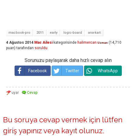
macbook-pro
2011
early
logic-board
ana-kart
4 Ağustos 2014
Mac Ailesi
kategorisinde
halimercan
(
14,710
Uzman
puan)
tarafından
soruldu
Sorunuzu paylaşarak daha hızlı cevap alın
Facebook
Twitter
WhatsApp
Bu soruya cevap vermek için lütfen
giriş yapınız
veya
kayıt olunuz
.