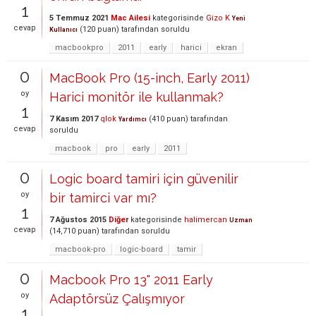
1
5 Temmuz 2021
Mac Ailesi
kategorisinde
Gizo K
Yeni
cevap
(
120
puan)
tarafından
soruldu
Kullanıcı
macbookpro
2011
early
harici
ekran
0
MacBook Pro (15-inch, Early 2011)
oy
Harici monitör ile kullanmak?
1
7 Kasım 2017
qlok
(
410
puan)
tarafından
Yardımcı
cevap
soruldu
macbook
pro
early
2011
0
Logic board tamiri için güvenilir
oy
bir tamirci var mı?
1
7 Ağustos 2015
Diğer
kategorisinde
halimercan
Uzman
cevap
(
14,710
puan)
tarafından
soruldu
macbook-pro
logic-board
tamir
0
Macbook Pro 13" 2011 Early
oy
Adaptörsüz Çalışmıyor
1