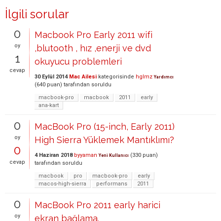
İlgili sorular
0
Macbook Pro Early 2011 wifi
oy
,blutooth , hız ,enerji ve dvd
1
okuyucu problemleri
cevap
30 Eylül 2014
Mac Ailesi
kategorisinde
hglmz
Yardımcı
(
640
puan)
tarafından
soruldu
macbook-pro
macbook
2011
early
ana-kart
0
MacBook Pro (15-inch, Early 2011)
oy
High Sierra Yüklemek Mantıklımı?
0
4 Haziran 2018
byyaman
(
330
puan)
Yeni Kullanıcı
cevap
tarafından
soruldu
macbook
pro
macbook-pro
early
macos-high-sierra
performans
2011
0
MacBook Pro 2011 early harici
oy
ekran bağlama.