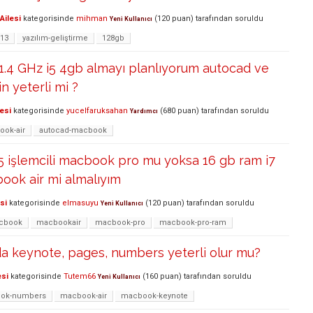
Ailesi
kategorisinde
mihman
(
120
puan)
tarafından
soruldu
Yeni Kullanıcı
-13
yazılım-geliştirme
128gb
 1.4 GHz i5 4gb almayı planlıyorum autocad ve
n yeterli mi ?
esi
kategorisinde
yucelfaruksahan
(
680
puan)
tarafından
soruldu
Yardımcı
ok-air
autocad-macbook
5 işlemcili macbook pro mu yoksa 16 gb ram i7
book air mi almalıyım
si
kategorisinde
elmasuyu
(
120
puan)
tarafından
soruldu
Yeni Kullanıcı
cbook
macbookair
macbook-pro
macbook-pro-ram
a keynote, pages, numbers yeterli olur mu?
esi
kategorisinde
Tutem66
(
160
puan)
tarafından
soruldu
Yeni Kullanıcı
ok-numbers
macbook-air
macbook-keynote