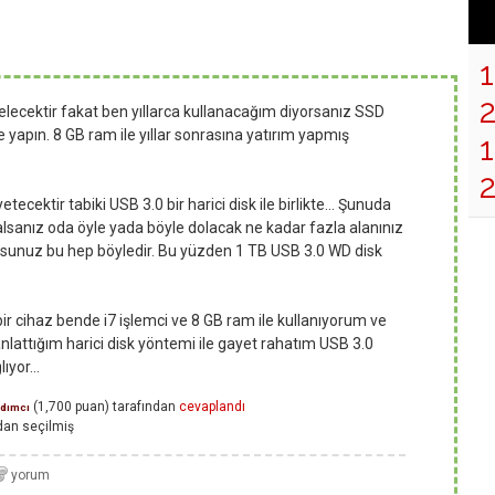
gelecektir fakat ben yıllarca kullanacağım diyorsanız SSD
 yapın. 8 GB ram ile yıllar sonrasına yatırım yapmış
1
tecektir tabiki USB 3.0 bir harici disk ile birlikte... Şunuda
sanız oda öyle yada böyle dolacak ne kadar fazla alanınız
ursunuz bu hep böyledir. Bu yüzden 1 TB USB 3.0 WD disk
ir cihaz bende i7 işlemci ve 8 GB ram ile kullanıyorum ve
nlattığım harici disk yöntemi ile gayet rahatım USB 3.0
ıyor...
(
1,700
puan)
tarafından
cevaplandı
rdımcı
dan
seçilmiş