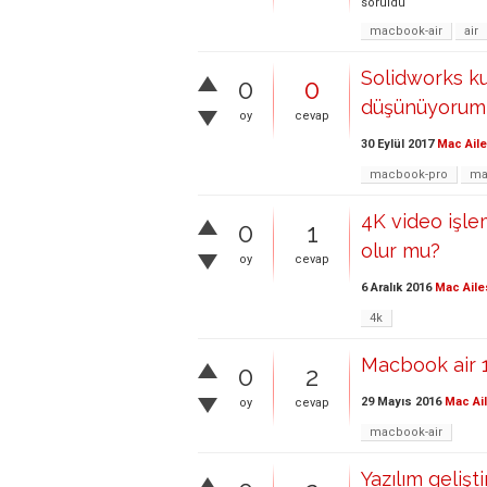
soruldu
macbook-air
air
Solidworks ku
0
0
düşünüyorum,8
oy
cevap
30 Eylül 2017
Mac Aile
macbook-pro
ma
4K video işle
0
1
olur mu?
oy
cevap
6 Aralık 2016
Mac Aile
4k
Macbook air 
0
2
29 Mayıs 2016
Mac Ai
oy
cevap
macbook-air
Yazılım gelişt