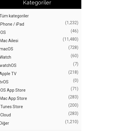
Kategoriler
Tüm kategoriler
(1,232)
iPhone / iPad
(46)
iOS
(11,480)
Mac Ailesi
(728)
macOS
(60)
Watch
(7)
watchOS
(218)
Apple TV
(0)
tvOS
(71)
iOS App Store
(283)
Mac App Store
(200)
iTunes Store
(283)
iCloud
(1,210)
Diğer