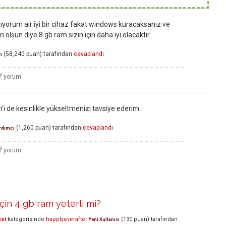
lıyorum air iyi bir cihaz fakat windows kuracaksanız ve
olsun diye 8 gb ram sizin için daha iyi olacaktır
(
58,240
puan)
tarafından
cevaplandı
n
i de kesinlikle yükseltmenizi tavsiye ederim.
(
1,260
puan)
tarafından
cevaplandı
rdımcı
çin 4 gb ram yeterli mi?
esi
kategorisinde
happlyeverafter
(
130
puan)
tarafından
Yeni Kullanıcı