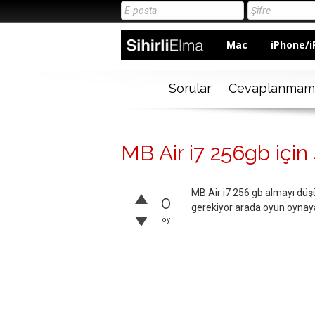
Mac
iPhone/i
Sorular
Cevaplanmam
MB Air i7 256gb için
MB Air i7 256 gb almayı dü
0
gerekiyor arada oyun oynaya
oy