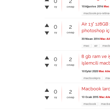
0
2
10 Ağustos 2016
Mac 
oy
cevap
macbook-pro-retina
Air 13" 128GB
0
2
photoshop içi
oy
cevap
30 Nisan 2014
Mac Ail
mac
air
macbo
8 gb ram ve i
0
2
işlemcili mac
oy
cevap
10 Eylül 2020
Mac Aile
macbookpro
ma
Macbook lard
0
2
13 Ocak 2015
Mac Ail
oy
cevap
macbook
macbo