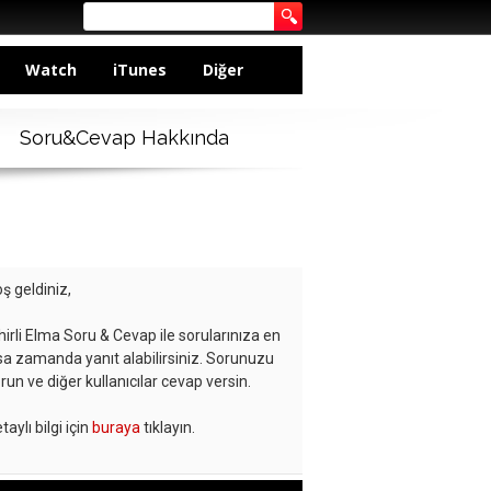
Watch
iTunes
Diğer
Soru&Cevap Hakkında
ş geldiniz,
hirli Elma Soru & Cevap ile sorularınıza en
sa zamanda yanıt alabilirsiniz. Sorunuzu
run ve diğer kullanıcılar cevap versin.
taylı bilgi için
buraya
tıklayın.