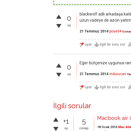
blackwolf adlı arkadaşa katı
0
uzun vadeye de azcın yatırım 
oy
21 Temmuz 2014
pose34
Uzma
Eğer bütçenize uygunsa ram'
0
21 Temmuz 2014
mdurucan
oy
Ya
İlgili sorular
Macbook air i
+1
5
18 Ocak 2016
Mac Ail
oy
cevap