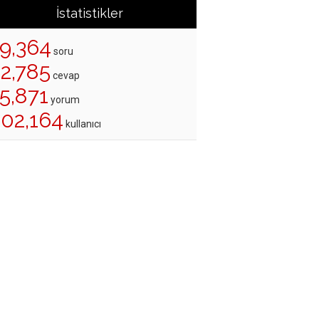
İstatistikler
19,364
soru
22,785
cevap
5,871
yorum
202,164
kullanıcı