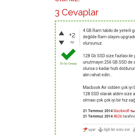
3 Cevaplar
4 GB Ram tabiki de yeterli 
+2
değilde Ram olayını upgrade
oy
olursunuz.
128 Gb SSD size fazlası ile ye
unutmayın 256 GB SSD de al
En İyi Cevap
olursa o kadar hızlı doldur
alın rahat edin...
Macbook Air cidden çok iyi b
128 SSD olarak aldım size a
olması çok çok iyi bir hız sağl
21 Temmuz 2014
blackwolf
Ya
21 Temmuz 2014
Ali26
tarafın