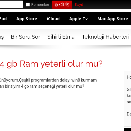
Remember
Kayıt
Pad
App Store
iCloud
Apple Tv
Mac App Store
ış
Bir Soru Sor
Sihirli Elma
Teknoloji Haberleri
 4 gb Ram yeterli olur mu?
Ho
şünüyorum.Çeşitli programlardan dolayı win8 kurmam
n birisiyim 4 gb ram seçeneği yeterli olur mu?
Si
kı
so
De