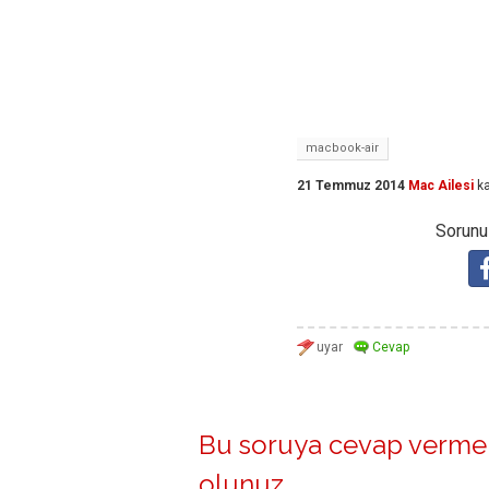
macbook-air
21 Temmuz 2014
Mac Ailesi
ka
Sorunuz
Bu soruya cevap vermek
olunuz
.