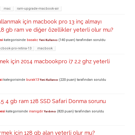
mac
ram-upgrade-macbook-air
llanmak için macbook pro 13 inç almayı
 gb ram ve diğer özellikler yeterli olur mu?
si
kategorisinde
basakc
(
140
puan)
tarafından
soruldu
Yeni Kullanıcı
cbook-pro-retina-13
macbook
mek için 2014 macbookpro i7 2.2 ghz yeterli
si
kategorisinde
burak13
(
220
puan)
tarafından
soruldu
Yeni Kullanıcı
15 4 gb ram 128 SSD Safari Donma sorunu
lesi
kategorisinde
inanigdir
(
820
puan)
tarafından
soruldu
Yardımcı
irmek için 128 gb alan yeterli olur mu?