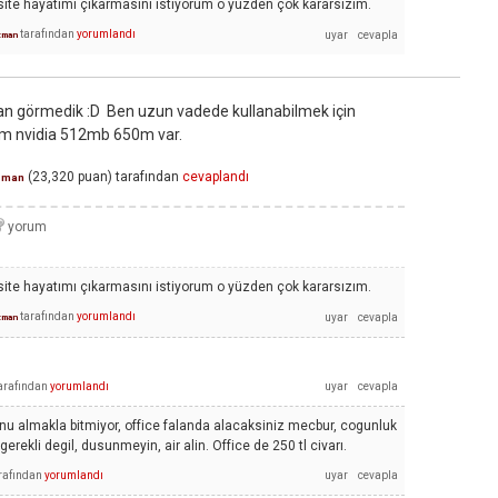
rsite hayatımı çıkarmasını istiyorum o yüzden çok kararsızım.
tarafından
yorumlandı
zman
alan görmedik :D Ben uzun vadede kullanabilmek için
m nvidia 512mb 650m var.
(
23,320
puan)
tarafından
cevaplandı
zman
rsite hayatımı çıkarmasını istiyorum o yüzden çok kararsızım.
tarafından
yorumlandı
zman
arafından
yorumlandı
onu almakla bitmiyor, office falanda alacaksiniz mecbur, cogunluk
erekli degil, dusunmeyin, air alin. Office de 250 tl civarı.
rafından
yorumlandı