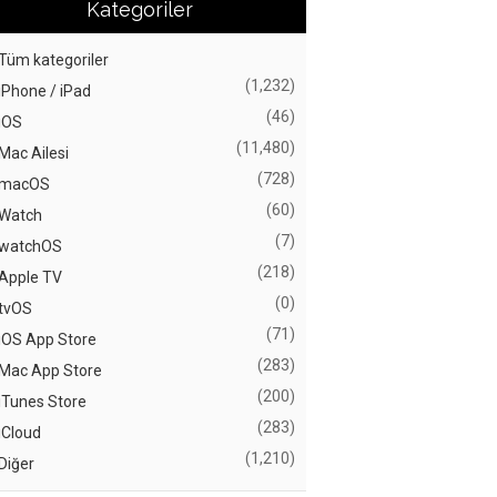
Kategoriler
Tüm kategoriler
(1,232)
iPhone / iPad
(46)
iOS
(11,480)
Mac Ailesi
(728)
macOS
(60)
Watch
(7)
watchOS
(218)
Apple TV
(0)
tvOS
(71)
iOS App Store
(283)
Mac App Store
(200)
iTunes Store
(283)
iCloud
(1,210)
Diğer