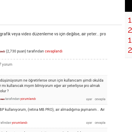
rafik veya video düzenleme vs için değilse, air yeter... pro
1
(
2,730
puan)
tarafından
cevaplandı
imli
ı düşünüyorum ne öğretirlerse onun için kullanıcam şimdi okulda
 mı kullanıcak mıyım bilmiyorum eğer air yeterliyse pro almak
olur ?
tarafından
yorumlandı
zman
MBP kullanıyorum, (retina MB PRO), air almadığıma pişmanım... Air
)
rafından
yorumlandı