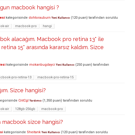
ygun macbook hangisi ?
esi
kategorisinde
dohtorauburn
(
120
puan)
tarafından
soruldu
Yeni Kullanıcı
k-air
macbook-pro
hangi
bok alacağım. Macbook pro retina 13" ile
etina 15" arasında kararsız kaldım. Sizce
lesi
kategorisinde
mokanbugdayci
(
250
puan)
tarafından
Yeni Kullanıcı
cbook-pro-retina-13
macbook-pro-retina-15
ım. Sizce hangisi?
egorisinde
CntCgl
(
1,350
puan)
tarafından
soruldu
Yardımcı
k-air
128gb-256gb
macbook-pro
n macbook sizce hangisi?
si
kategorisinde
Sheitank
(
120
puan)
tarafından
soruldu
Yeni Kullanıcı