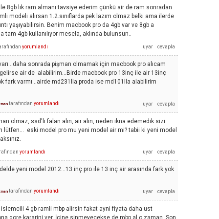
 le 8gb lık ram almanı tavsiye ederim çünkü air de ram sonradan
amli modeli alırsan 1.2.sınıflarda pek lazım olmaz belki ama ilerde
ntı yaşıyabilirsin. Benim macbook pro da 4gb var ve 8gb a
 tam 4gb kullanılıyor mesela, aklında bulunsun..
arafından
yorumlandı
civarı...daha sonrada pişman olmamak için macbook pro alıcam
gelirse air de alabilirim...Birde macbook pro 13inç ile air 13inç
 fark varmı...airde md231lla proda ise md101lla alabilirim
tarafından
yorumlandı
zman
an olmaz, ssd'li falan alın, air alın, neden ikna edemedik sizi
n lütfen... eski model pro mu yeni model air mi? tabii ki yeni model
aksınız.
rafından
yorumlandı
elde yeni model 2012...13 inç pro ile 13 inç air arasında fark yok
tarafından
yorumlandı
zman
 islemcili 4 gb ramli mbp alirsin fakat ayni fiyata daha ust
, ona gore kararini ver. İcine sinmeyecekse de mbp al o zaman. Son