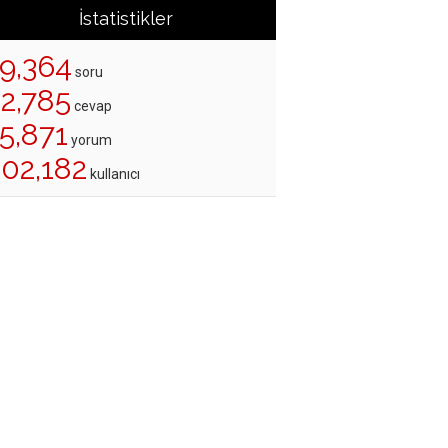
İstatistikler
19,364
soru
22,785
cevap
5,871
yorum
202,182
kullanıcı