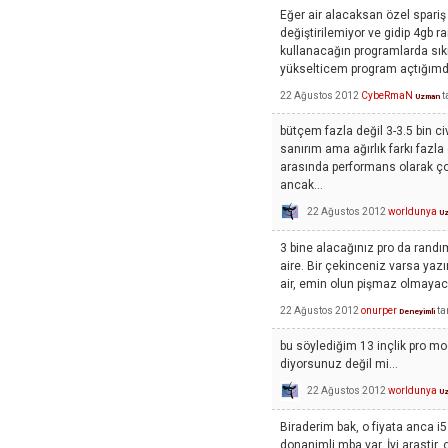
Eğer air alacaksan özel spariş
değiştirilemiyor ve gidip 4gb r
kullanacağın programlarda sıkı
yükselticem program açtığımda
22 Ağustos 2012
CybeRmaN
t
Uzman
bütçem fazla değil 3-3.5 bin 
sanırım ama ağırlık farkı fazla 
arasında performans olarak çok
ancak...
22 Ağustos 2012
worldunya
U
3 bine alacağınız pro da randım
aire. Bir çekinceniz varsa yazı
air, emin olun pişmaz olmayac
22 Ağustos 2012
onurper
ta
Deneyimli
bu söylediğim 13 inçlik pro mod
diyorsunuz değil mi...
22 Ağustos 2012
worldunya
U
Biraderim bak, o fiyata anca i5
donanimli mba var. İyi arastir