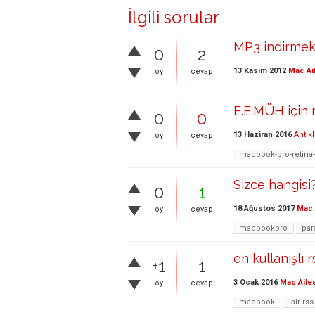
İlgili sorular
MP3 indirmek i
0
2
13 Kasım 2012
Mac Ai
oy
cevap
E.E.MÜH için 
0
0
13 Haziran 2016
Antik
oy
cevap
macbook-pro-retina
Sizce hangisi
0
1
18 Ağustos 2017
Mac 
oy
cevap
macbookpro
par
en kullanışlı
+1
1
3 Ocak 2016
Mac Aile
oy
cevap
macbook
-air-rs