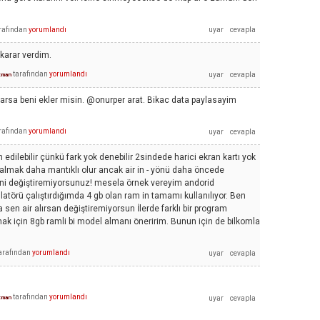
rafından
yorumlandı
karar verdim.
tarafından
yorumlandı
zman
varsa beni ekler misin. @onurper arat. Bikac data paylasayim
rafından
yorumlandı
h edilebilir çünkü fark yok denebilir 2sindede harici ekran kartı yok
ir almak daha mantıklı olur ancak air in - yönü daha öncede
ni değiştiremiyorsunuz! mesela örnek vereyim andorid
törü çalıştırdığımda 4 gb olan ram in tamamı kullanılıyor. Ben
sen air alırsan değiştiremiyorsun İlerde farklı bir program
k için 8gb ramli bi model almanı öneririm. Bunun için de bilkomla
arafından
yorumlandı
tarafından
yorumlandı
zman