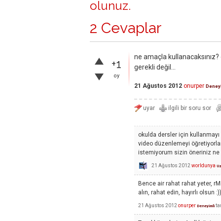
olunuz
.
2 Cevaplar
ne amaçla kullanacaksınız? g
+1
gerekli değil...
oy
21 Ağustos 2012
onurper
Deney
okulda dersler için kullanmay
video düzenlemeyi öğretiyorlar
istemiyorum sizin öneriniz ne 
21 Ağustos 2012
worldunya
U
Bence air rahat rahat yeter, r
alın, rahat edin, hayırlı olsun :)
21 Ağustos 2012
onurper
ta
Deneyimli