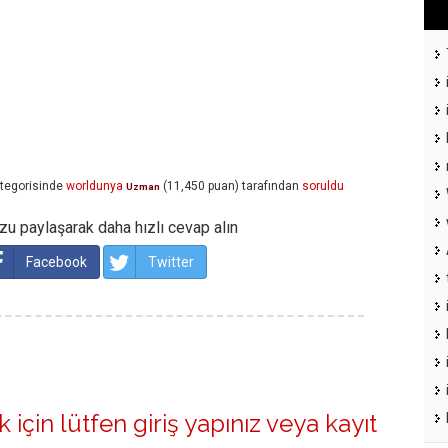
tegorisinde
worldunya
(
11,450
puan)
tarafından
soruldu
Uzman
u paylaşarak daha hızlı cevap alın
Facebook
Twitter
 için lütfen
giriş yapınız
veya
kayıt