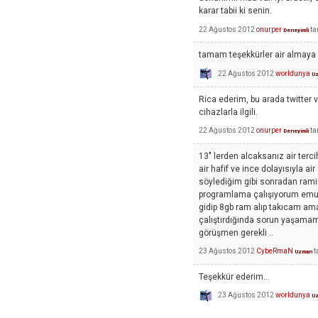
karar tabii ki senin.
22 Ağustos 2012
onurper
ta
Deneyimli
tamam teşekkürler air almaya 
22 Ağustos 2012
worldunya
U
Rica ederim, bu arada twitter 
cihazlarla ilgili.
22 Ağustos 2012
onurper
ta
Deneyimli
13" lerden alcaksanız air terci
air hafif ve ince dolayısıyla a
söylediğim gibi sonradan rami
programlama çalışıyorum emula
gidip 8gb ram alıp takıcam ama 
çalıştırdığında sorun yaşamama
görüşmen gerekli ..
23 Ağustos 2012
CybeRmaN
t
Uzman
Teşekkür ederim...
23 Ağustos 2012
worldunya
U