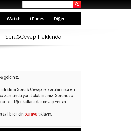
Watch
iTunes
Diğer
Soru&Cevap Hakkında
ş geldiniz,
hirli Elma Soru & Cevap ile sorularınıza en
sa zamanda yanıt alabilirsiniz. Sorunuzu
run ve diğer kullanıcılar cevap versin.
taylı bilgi için
buraya
tıklayın.