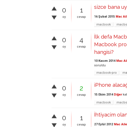
sizce bana u
0
1
16 Şubat 2015
Mac Ail
oy
cevap
macbook
macboo
İlk defa Macb
0
4
Macbook pro r
oy
cevap
hangisi?
10 Kasım 2014
Mac Ai
soruldu
macbook-pro
ma
iPhone alacağ
0
2
15 Ekim 2014
Diğer
kat
oy
cevap
macbook
macboo
İhtiyacim ola
0
1
27 Eylül 2012
Mac Aile
oy
cevap