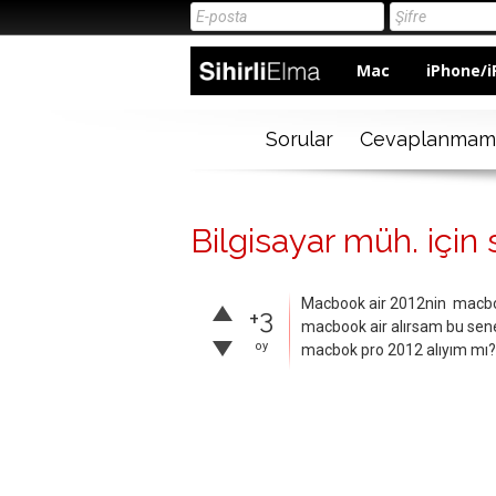
Mac
iPhone/i
Sorular
Cevaplanmam
Bilgisayar müh. için 
Macbook air 2012nin macbo
+3
macbook air alırsam bu sen
oy
macbok pro 2012 alıyım mı?