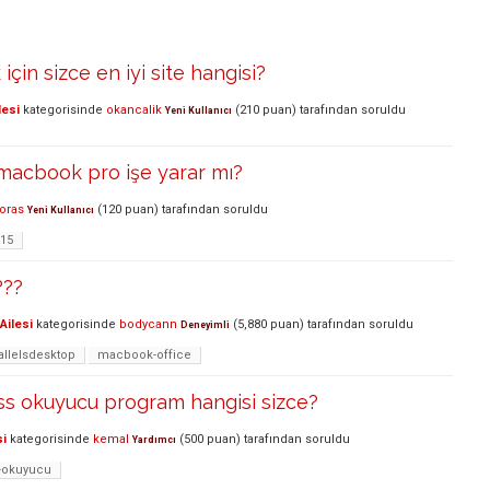
çin sizce en iyi site hangisi?
lesi
kategorisinde
okancalik
(
210
puan)
tarafından
soruldu
Yeni Kullanıcı
macbook pro işe yarar mı?
loras
(
120
puan)
tarafından
soruldu
Yeni Kullanıcı
-15
???
Ailesi
kategorisinde
bodycann
(
5,880
puan)
tarafından
soruldu
Deneyimli
allelsdesktop
macbook-office
 rss okuyucu program hangisi sizce?
si
kategorisinde
kemal
(
500
puan)
tarafından
soruldu
Yardımcı
s-okuyucu