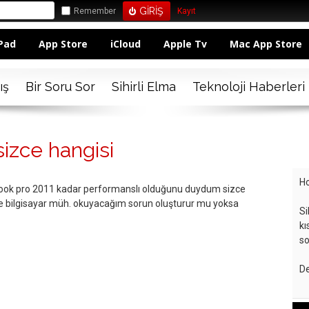
Remember
Kayıt
Pad
App Store
iCloud
Apple Tv
Mac App Store
ış
Bir Soru Sor
Sihirli Elma
Teknoloji Haberleri
sizce hangisi
Ho
ok pro 2011 kadar performanslı olduğunu duydum sizce
e bilgisayar müh. okuyacağım sorun oluşturur mu yoksa
Si
kı
so
De