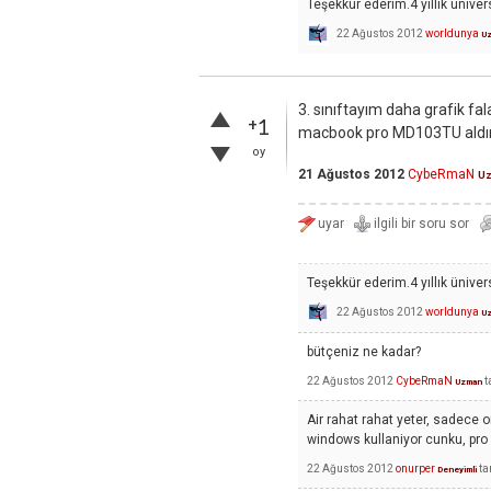
Teşekkür ederim.4 yıllık ünive
22 Ağustos 2012
worldunya
U
3. sınıftayım daha grafik f
+1
macbook pro MD103TU aldı
oy
21 Ağustos 2012
CybeRmaN
U
Teşekkür ederim.4 yıllık ünive
22 Ağustos 2012
worldunya
U
bütçeniz ne kadar?
22 Ağustos 2012
CybeRmaN
t
Uzman
Air rahat rahat yeter, sadece 
windows kullaniyor cunku, pro g
22 Ağustos 2012
onurper
ta
Deneyimli