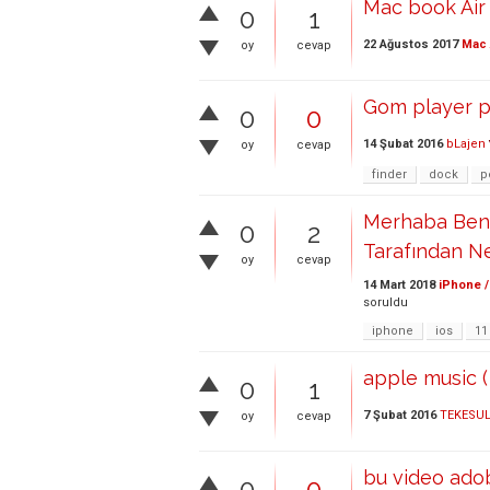
Mac book Air
0
1
22 Ağustos 2017
Mac 
oy
cevap
Gom player pk
0
0
14 Şubat 2016
bLajen
oy
cevap
finder
dock
p
Merhaba Ben 
0
2
Tarafından N
oy
cevap
14 Mart 2018
iPhone /
soruldu
iphone
ios
11
apple music (
0
1
7 Şubat 2016
TEKESU
oy
cevap
bu video ado
0
0