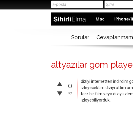
Mac
iPhone/i
Sorular
Cevaplanmam
altyazılar gom playe
diziyi internetten indirdim go
0
izleyecektim diziyi attım a
oy
tarz bir film veya diziyi iz
izleyebiliyorduk..