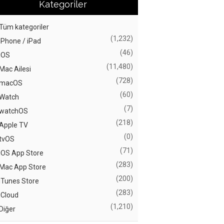
Kategoriler
Tüm kategoriler
(1,232)
iPhone / iPad
(46)
iOS
(11,480)
Mac Ailesi
(728)
macOS
(60)
Watch
(7)
watchOS
(218)
Apple TV
(0)
tvOS
(71)
iOS App Store
(283)
Mac App Store
(200)
iTunes Store
(283)
iCloud
(1,210)
Diğer