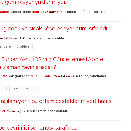
 e gom player yüklenmiyor.
Ailesi
kategorisinde
gentilbey
(
400
puan)
tarafından
soruldu
Yardımcı
g dock ve sıcak köşeler ayarlarımı sıfırladı
(
120
puan)
tarafından
soruldu
Yeni Kullanıcı
encere
problem
Furkan Aksu İOS 11.3 Güncellemesi Apple
e Zaman Yayınlanacak?
 iPad
kategorisinde
MutluFurkan11
(
160
puan)
tarafından
Yeni Kullanıcı
3
final
sürümü
 açılamıyor - bu ortam desteklenmiyor) hatası
LTAN
(
1,280
puan)
tarafından
soruldu
Yardımcı
be cevrimici sendnow tarafindan