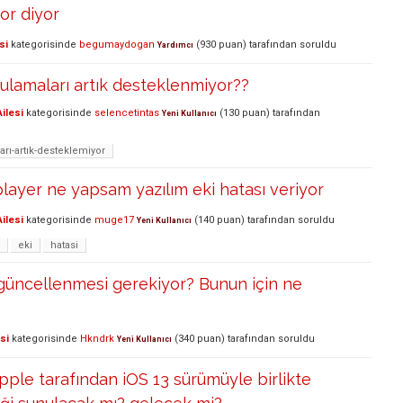
or diyor
si
kategorisinde
begumaydogan
(
930
puan)
tarafından
soruldu
Yardımcı
lamaları artık desteklenmiyor??
ilesi
kategorisinde
selencetintas
(
130
puan)
tarafından
Yeni Kullanıcı
rı-artık-desteklemiyor
layer ne yapsam yazılım eki hatası veriyor
ilesi
kategorisinde
muge17
(
140
puan)
tarafından
soruldu
Yeni Kullanıcı
eki
hatasi
güncellenmesi gerekiyor? Bunun için ne
si
kategorisinde
Hkndrk
(
340
puan)
tarafından
soruldu
Yeni Kullanıcı
pple tarafından iOS 13 sürümüyle birlikte