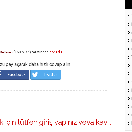
(
160
puan)
tarafından
soruldu
 Kullanıcı
u paylaşarak daha hızlı cevap alın
Facebook
Twitter
 için lütfen
giriş yapınız
veya
kayıt