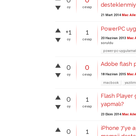
desteklenmiy
oy
cevap
21 Mart 2014
Mac Aile
PowerPC uygu
+1
1
20 Haziran 2013
Mac A
oy
cevap
soruldu
power-pc-uygulamala
Adobe flash p
0
0
18 Haziran 2015
Mac A
oy
cevap
macbook
yazilim
Flash Player 
0
1
yapmalı?
oy
cevap
23 Ekim 2014
Mac Aile
iPhone 7'ye a
0
1