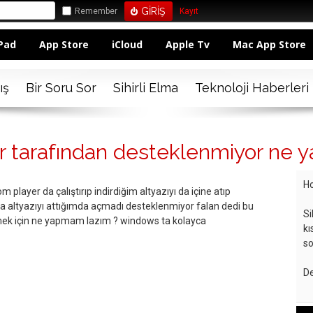
Remember
Kayıt
Pad
App Store
iCloud
Apple Tv
Mac App Store
ış
Bir Soru Sor
Sihirli Elma
Teknoloji Haberleri
r tarafından desteklenmiyor ne ya
Ho
m player da çalıştırıp indirdiğim altyazıyı da içine atıp
ma altyazıyı attığımda açmadı desteklenmiyor falan dedi bu
Si
lemek için ne yapmam lazım ? windows ta kolayca
kı
so
De