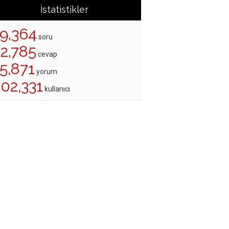
İstatistikler
19,364
soru
22,785
cevap
5,871
yorum
02,331
kullanıcı