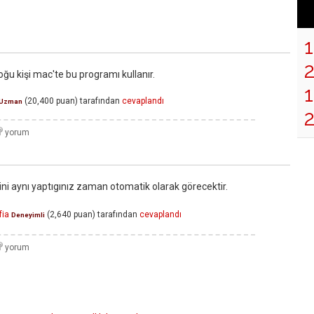
Çoğu kişi mac'te bu programı kullanır.
1
(
20,400
puan)
tarafından
cevaplandı
Uzman
2
smini aynı yaptıgınız zaman otomatik olarak görecektir.
fia
(
2,640
puan)
tarafından
cevaplandı
Deneyimli