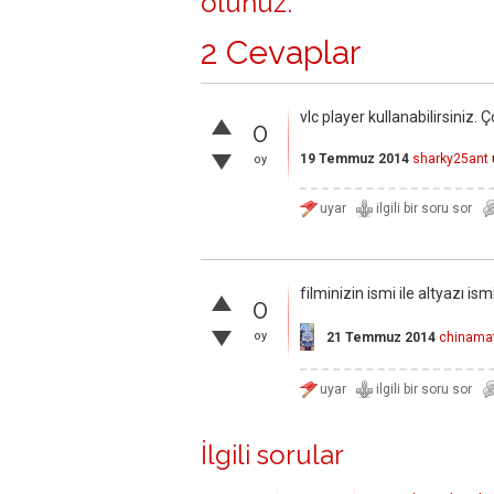
olunuz
.
2 Cevaplar
vlc player kullanabilirsiniz. 
0
19 Temmuz 2014
sharky25ant
oy
filminizin ismi ile altyazı i
0
oy
21 Temmuz 2014
chinama
İlgili sorular