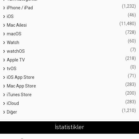
(1,232)
iPhone / iPad
(46)
iOS
(11,480)
Mac Ailesi
(728)
macOS
(60)
Watch
(7)
watchOS
(218)
Apple TV
(0)
tvOS
(71)
iOS App Store
(283)
Mac App Store
(200)
iTunes Store
(283)
iCloud
(1,210)
Diğer
İstatistikler