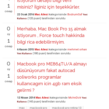
istiyorum detaylı bilgi verir
1
misiniz? İlginiz için teşekkürler.
cevap
22 Ocak 2016
Mac Ailesi
kategorisinde
BodrumGsf
Yeni
(
120
puan)
tarafından
soruldu
Kullanıcı
0
Merhaba, Mac Book Pro 15 almak
oy
istiyorum , Force touch hakkinda
1
bilgi rica edebilirmiyim.
cevap
6 Kasım 2015
Mac Ailesi
kategorisinde
mehmet orhan
(
180
puan)
tarafından
soruldu
Yeni Kullanıcı
0
Macbook pro ME864TU/A almayı
oy
düsünüyorum fakat autocad
1
soliworks programlar
cevap
kullanıcagım icin 4gb ram eksik
gelirmi ?
12 Nisan 2014
Mac Ailesi
kategorisinde
MchnDctr
Yeni
(
140
puan)
tarafından
soruldu
Kullanıcı
mac
macbook-pro
macbook-pro-retina-13