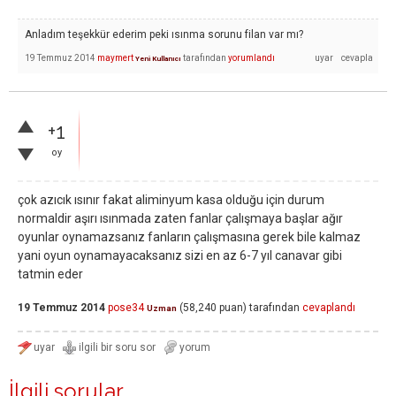
Anladım teşekkür ederim peki ısınma sorunu filan var mı?
19 Temmuz 2014
maymert
tarafından
yorumlandı
Yeni Kullanıcı
+1
oy
çok azıcık ısınır fakat aliminyum kasa olduğu için durum
normaldir aşırı ısınmada zaten fanlar çalışmaya başlar ağır
oyunlar oynamazsanız fanların çalışmasına gerek bile kalmaz
yani oyun oynamayacaksanız sizi en az 6-7 yıl canavar gibi
tatmin eder
19 Temmuz 2014
pose34
(
58,240
puan)
tarafından
cevaplandı
Uzman
İlgili sorular