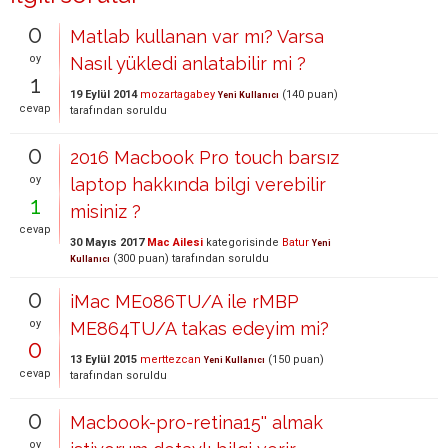
0
Matlab kullanan var mı? Varsa
oy
Nasıl yükledi anlatabilir mi ?
1
19 Eylül 2014
mozartagabey
(
140
puan)
Yeni Kullanıcı
cevap
tarafından
soruldu
0
2016 Macbook Pro touch barsız
oy
laptop hakkında bilgi verebilir
1
misiniz ?
cevap
30 Mayıs 2017
Mac Ailesi
kategorisinde
Batur
Yeni
(
300
puan)
tarafından
soruldu
Kullanıcı
0
iMac ME086TU/A ile rMBP
oy
ME864TU/A takas edeyim mi?
0
13 Eylül 2015
merttezcan
(
150
puan)
Yeni Kullanıcı
cevap
tarafından
soruldu
0
Macbook-pro-retina15'' almak
oy