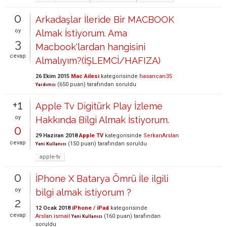
0
Arkadaşlar İleride Bir MACBOOK
oy
Almak İstiyorum. Ama
3
Macbook'lardan hangisini
cevap
Almalıyım?(İŞLEMCİ/HAFIZA)
26 Ekim 2015
Mac Ailesi
kategorisinde
hasancan35
(
650
puan)
tarafından
soruldu
Yardımcı
+1
Apple Tv Digitürk Play İzleme
oy
Hakkında Bilgi Almak İstiyorum.
0
29 Haziran 2018
Apple TV
kategorisinde
SerkanArslan
cevap
(
150
puan)
tarafından
soruldu
Yeni Kullanıcı
apple-tv
0
İPhone X Batarya Ömrü İle ilgili
oy
bilgi almak istiyorum ?
2
12 Ocak 2018
iPhone / iPad
kategorisinde
cevap
Arslan.ismail
(
160
puan)
tarafından
Yeni Kullanıcı
soruldu