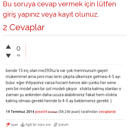
Bu soruya cevap vermek için lütfen
giriş yapınız
veya
kayıt olunuz
.
2 Cevaplar
0
oy
bende 15 inç olan me293tu/a var çok memnunum gayet
mükemmel ama yeni mac lerin çıkıpta ülkemize gelmesi 4-5 ayı
bulur. eğer ihtiyacınız varsa hocam bence alın çünkü her sene
yeni bir model yani bir üst modeli çıkıyor . stokta kalmış olanları o
zaman şu ankinden daha ucuza alabilirsiniz fakat hem stokta
kalmış olması gerekli hemde bi 4-5 ay beklemeniz gerekli :)
19 Temmuz 2014
pose34
(
58,240
puan)
tarafından
cevaplandı
Uzman