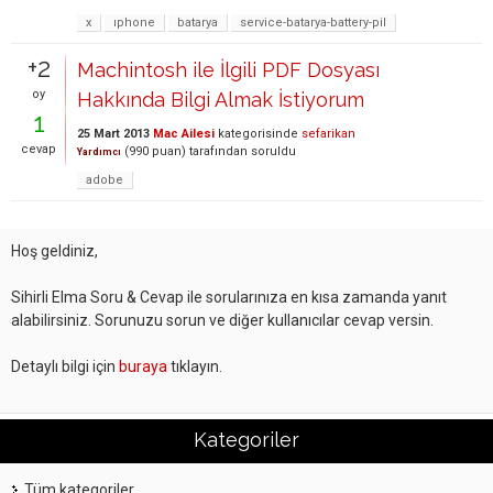
x
ıphone
batarya
service-batarya-battery-pil
+2
Machintosh ile İlgili PDF Dosyası
oy
Hakkında Bilgi Almak İstiyorum
1
25 Mart 2013
Mac Ailesi
kategorisinde
sefarikan
cevap
(
990
puan)
tarafından
soruldu
Yardımcı
adobe
Hoş geldiniz,
Sihirli Elma Soru & Cevap ile sorularınıza en kısa zamanda yanıt
alabilirsiniz. Sorunuzu sorun ve diğer kullanıcılar cevap versin.
Detaylı bilgi için
buraya
tıklayın.
Kategoriler
Tüm kategoriler