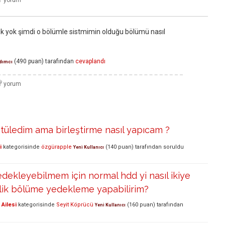
k yok şimdi o bölümle sistmimin olduğu bölümü nasıl
(
490
puan)
tarafından
cevaplandı
dımcı
tüledim ama birleştirme nasıl yapıcam ?
i
kategorisinde
özgürapple
(
140
puan)
tarafından
soruldu
Yeni Kullanıcı
edekleyebilmem için normal hdd yi nasıl ikiye
lik bölüme yedekleme yapabilirim?
Ailesi
kategorisinde
Seyit Köprücü
(
160
puan)
tarafından
Yeni Kullanıcı