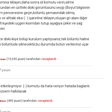
smına tıklayın,daha sonra sil komutu verin,silme
undan en üstteki diski görüntüsünü seçip (Boyut bilgisinin
im penceresine geçin,bölüntü şemasındak silmiş
e alttaki eksi (- ) işaretine tıklayın,oluşan gri alanı diğer
lt kşedeki üçgen kısımdan tutup aşağıya çekin ve sağ
sın.
 diski ikiye bölüp kurulum yaptıysanız,tek bölüntü haline
ki bölüntüde silinecektir,bu durumda bütün verileriniz uçar
(
19,030
puan)
tarafından
cevaplandı
zman
etkinleşmiyor. (-) komutu da hata veriyor hatada baglantı
çözsem hallolacak
(
490
puan)
tarafından
cevaplandı
dımcı