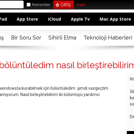
Remember
Kayıt
Pad
App Store
iCloud
Apple Tv
Mac App Store
ış
Bir Soru Sor
Sihirli Elma
Teknoloji Haberleri
lüntüledim nasıl birleştirebiliri
Ho
windowsta kurabilmek için bölüntüledim. şimdi vazgeçtim
Si
ramıyorum. Nasıl birleştirebilirim iki bölüntüyü yardımcı
kı
so
De