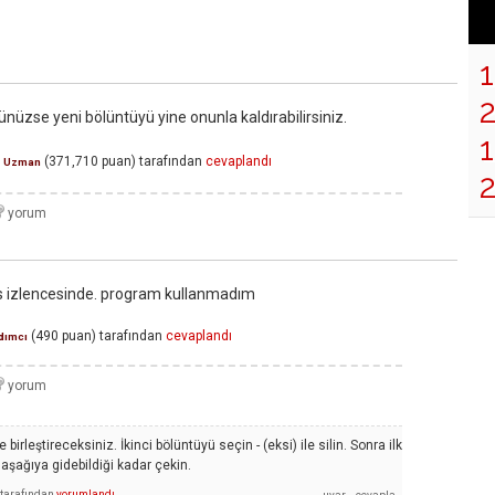
nüzse yeni bölüntüyü yine onunla kaldırabilirsiniz.
1
(
371,710
puan)
tarafından
cevaplandı
Uzman
2
is izlencesinde. program kullanmadım
(
490
puan)
tarafından
cevaplandı
dımcı
birleştireceksiniz. İkinci bölüntüyü seçin - (eksi) ile silin. Sonra ilk
aşağıya gidebildiği kadar çekin.
tarafından
yorumlandı