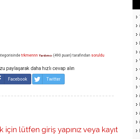
tegorisinde
trkmennn
(
490
puan)
tarafından
soruldu
Yardımcı
u paylaşarak daha hızlı cevap alın
Facebook
Twitter
 için lütfen
giriş yapınız
veya
kayıt