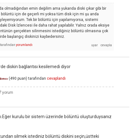
a olmadığından emin değilim ama yukarıda diski çıkar gibi bir
r bölüntü için de geçerli mi yoksa tüm disk için mi şu anda
yleyemiyorum. Tek bir bölüntü için yapılamıyorsa, sistemi
aki Disk İzlencesi ile daha rahat yapılabilir. Yalnız orada eksiye
tünün gerçekten silinmesini istediğiniz bölüntü olmasına çok
irde başlangıç diskinizi kaybedersiniz.
tarafından
yorumlandı
rde diskin bağlantısı kesilemedi diyor
(
490
puan)
tarafından
cevaplandı
dımcı
ı.Eğer kurulu bir sistem üzerinde bölüntü oluşturduysanız
tundan silmek istediniz bölüntü diskini seçin,üstteki