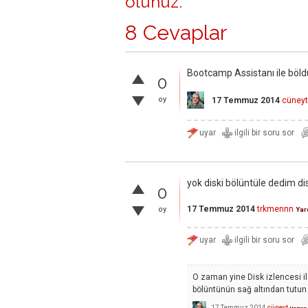
olunuz
.
8 Cevaplar
Bootcamp Assistanı ile böldü
0
oy
17 Temmuz 2014
cüneyt
yok diski bölüntüle dedim d
0
17 Temmuz 2014
trkmennn
oy
Yar
O zaman yine Disk izlencesi ile 
bölüntünün sağ altından tutun 
17 Temmuz 2014
cüneyt