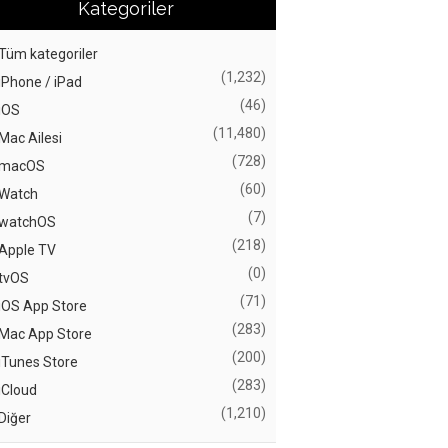
Kategoriler
Tüm kategoriler
(1,232)
iPhone / iPad
(46)
iOS
(11,480)
Mac Ailesi
(728)
macOS
(60)
Watch
(7)
watchOS
(218)
Apple TV
(0)
tvOS
(71)
iOS App Store
(283)
Mac App Store
(200)
iTunes Store
(283)
iCloud
(1,210)
Diğer