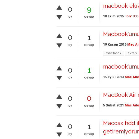
macbook ekran
0
9
10 Ekim 2015
lion1905
oy
cevap
Macbook'umu 
0
1
19 Kasım 2016
Mac Ai
oy
cevap
macbook
ekran
macbook'umu n
0
1
15 Eylül 2013
Mac Aile
oy
cevap
MacBook Air e
0
0
5 Şubat 2021
Mac Aile
oy
cevap
Macosx hdd i
0
1
getiremiyoru
oy
cevap