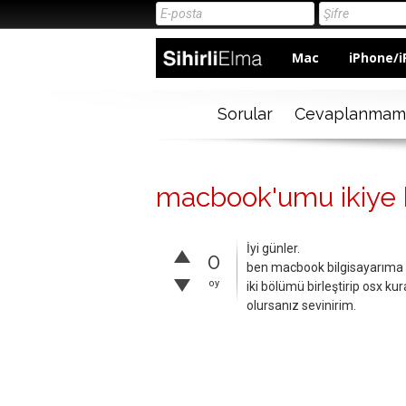
Mac
iPhone/i
Sorular
Cevaplanmam
macbook'umu ikiye bö
İyi günler.
0
ben macbook bilgisayarıma 
oy
iki bölümü birleştirip osx ku
olursanız sevinirim.