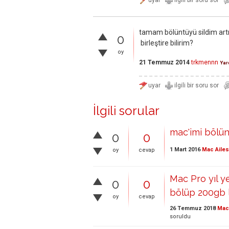
tamam bölüntüyü sildim artı
0
birleştire bilirim?
oy
21 Temmuz 2014
trkmennn
Yar
İlgili sorular
mac'imi bölün
0
0
1 Mart 2016
Mac Ailes
oy
cevap
Mac Pro yıl y
0
0
bölüp 200gb 
oy
cevap
26 Temmuz 2018
Mac 
soruldu