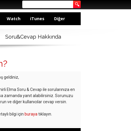
Watch
iTunes
Diğer
Soru&Cevap Hakkında
m?
ş geldiniz,
hirli Elma Soru & Cevap ile sorularınıza en
sa zamanda yanıt alabilirsiniz. Sorunuzu
run ve diğer kullanıcılar cevap versin.
taylı bilgi için
buraya
tıklayın.