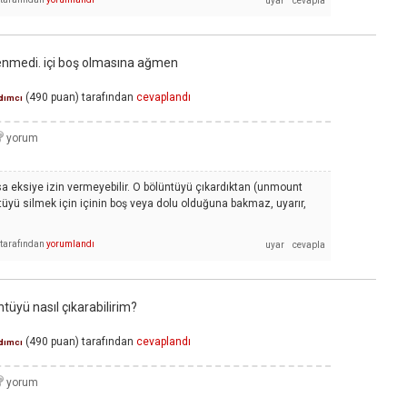
enmedi. içi boş olmasına ağmen
(
490
puan)
tarafından
cevaplandı
dımcı
rsa eksiye izin vermeyebilir. O bölüntüyü çıkardıktan (unmount
tüyü silmek için içinin boş veya dolu olduğuna bakmaz, uyarır,
tarafından
yorumlandı
tüyü nasıl çıkarabilirim?
(
490
puan)
tarafından
cevaplandı
dımcı