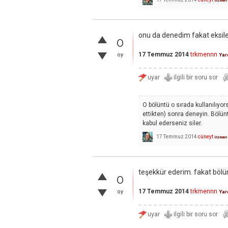
Uzman
onu da denedim fakat eksil
0
17 Temmuz 2014
trkmennn
oy
Yar
O bölüntü o sırada kullanılıyo
ettikten) sonra deneyin. Bölün
kabul ederseniz siler.
17 Temmuz 2014
cüneyt
Uzman
teşekkür ederim. fakat bölün
0
17 Temmuz 2014
trkmennn
oy
Yar