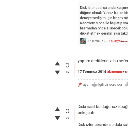
Disk İzlencesi şu anda karşımd
düğme olmalı. Yalnız bu tek bi
deneyemediğim için bir şey sö
Recovery Mode ile başlatıp orad
basmadan önce silinecek bölün
dikkat etmek gerekir, aksi takd
17 Temmuz 2014
cüneyt
Uzman
yaptım dediklerinizi bu sefe
0
17 Temmuz 2014
trkmennn
oy
Yar
Diski nasıl böldüğünüze bağl
0
birleştirilir.
oy
Disk izlencesinde soldaki sü