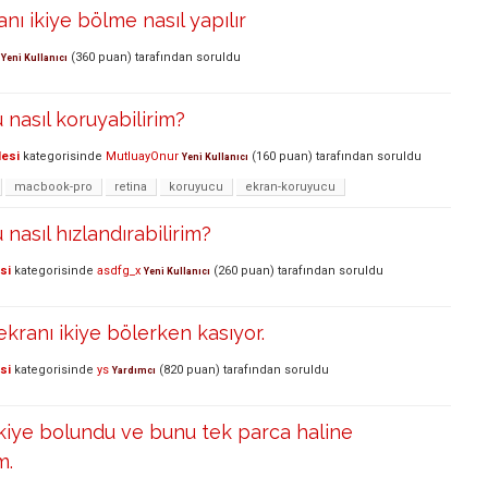
ı ikiye bölme nasıl yapılır
(
360
puan)
tarafından
soruldu
Yeni Kullanıcı
nasıl koruyabilirim?
lesi
kategorisinde
MutluayOnur
(
160
puan)
tarafından
soruldu
Yeni Kullanıcı
macbook-pro
retina
koruyucu
ekran-koruyucu
asıl hızlandırabilirim?
si
kategorisinde
asdfg_x
(
260
puan)
tarafından
soruldu
Yeni Kullanıcı
kranı ikiye bölerken kasıyor.
si
kategorisinde
ys
(
820
puan)
tarafından
soruldu
Yardımcı
kiye bolundu ve bunu tek parca haline
m.