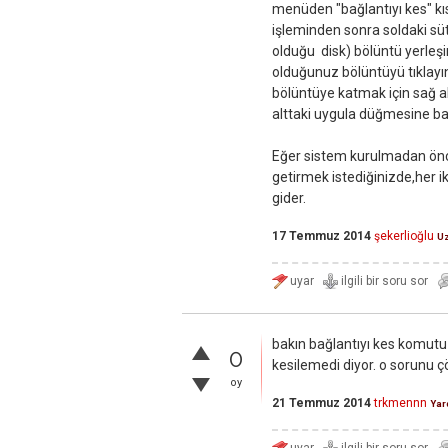
menüden "bağlantıyı kes" kı
işleminden sonra soldaki süt
olduğu disk) bölüntü yerleş
olduğunuz bölüntüyü tıklayın v
bölüntüye katmak için sağ a
alttaki uygula düğmesine ba
Eğer sistem kurulmadan önce
getirmek istediğinizde,her i
gider.
17 Temmuz 2014
şekerlioğlu
U
bakın bağlantıyı kes komutu 
0
kesilemedi diyor. o sorunu 
oy
21 Temmuz 2014
trkmennn
Yar