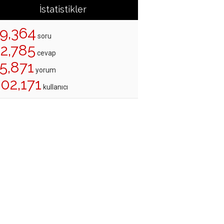
İstatistikler
19,364
soru
22,785
cevap
5,871
yorum
02,171
kullanıcı