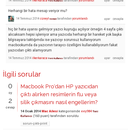
14 Temmuz 2014
ilkerkaraca
tarafından
yorumlandı
Yeni Kullanıcı
Herhangi bir hata mesajı veriyor mu?
14 Temmuz 2014
cüneyt
tarafından
yorumlandı
Uzman
hiç bir hata uyarısı gelmiyor yazıcı kuyruğu açılıyor örneğin 4 sayfa çıktı
alıcaksam hepsi işleniyor ama yazıcıda herhangi bir hareket yok başka
bilgisayara taktığımda ise yazıcıyı sorunsuz kullanıyorum
macbookumda da yazıcının tarayıcı özelliğini kullanabiliyorum fakat
yazıcıdan çıktı alamıyorum
14 Temmuz 2014
ilkerkaraca
tarafından
yorumlandı
Yeni Kullanıcı
İlgili sorular
0
Macbook Pro'dan HP yazıcıdan
oy
çıktı alırken resimlerin flu veya
2
silik çıkmasını nasıl engellerim?
cevap
14 Ocak 2014
Mac Ailesi
kategorisinde
eey984
Yeni
(
160
puan)
tarafından
soruldu
Kullanıcı
sorun-çıktı-print