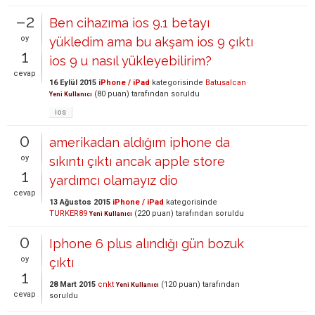
–2
Ben cihazıma ios 9.1 betayı
oy
yükledim ama bu akşam ios 9 çıktı
1
ios 9 u nasıl yükleyebilirim?
cevap
16 Eylül 2015
iPhone / iPad
kategorisinde
Batusalcan
(
80
puan)
tarafından
soruldu
Yeni Kullanıcı
ios
0
amerikadan aldığım iphone da
oy
sıkıntı çıktı ancak apple store
1
yardımcı olamayız dio
cevap
13 Ağustos 2015
iPhone / iPad
kategorisinde
TURKER89
(
220
puan)
tarafından
soruldu
Yeni Kullanıcı
0
Iphone 6 plus alındığı gün bozuk
oy
çıktı
1
28 Mart 2015
cnkt
(
120
puan)
tarafından
Yeni Kullanıcı
cevap
soruldu