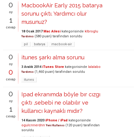
0
MacbookAir Early 2015 batarya
oy
sorunu çıktı. Yardımcı olur
1
musunuz?
cevap
18 Ocak 2017
Mac Ailesi
kategorisinde
klbroglu
(
580
puan)
tarafından
soruldu
Yardımcı
pil
batarya
macbook-air
0
itunes şarkı alma sorunu
oy
3 Aralık 2014
iTunes Store
kategorisinde
lalalabo
0
(
1,460
puan)
tarafından
soruldu
Yardımcı
cevap
itunes
0
Ipad ekranımda böyle bır cızgı
oy
çıktı ,sebebi ne olabılır ve
1
kullanıcı kaynaklı mıdır?
cevap
14 Kasım 2020
iPhone / iPad
kategorisinde
ogulcnnerdnn
(
120
puan)
tarafından
Yeni Kullanıcı
soruldu