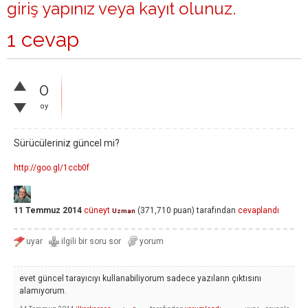
giriş yapınız
veya
kayıt olunuz
.
1 cevap
0
oy
Sürücüleriniz güncel mi?
http://goo.gl/1ccb0f
11 Temmuz 2014
cüneyt
(
371,710
puan)
tarafından
cevaplandı
Uzman
evet güncel tarayıcıyı kullanabiliyorum sadece yazıların çıktısını
alamıyorum.