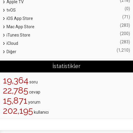
(218)
Apple TV
(0)
tvOS
(71)
iOS App Store
(283)
Mac App Store
(200)
iTunes Store
(283)
iCloud
(1,210)
Diğer
İstatistikler
19,364
soru
22,785
cevap
15,871
yorum
202,195
kullanıcı