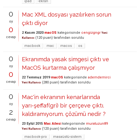
ipad
-ekran
0
Mac XML dosyası yazılırken sorun
oy
çıktı diyor
0
2 Kasım 2020
macOS
kategorisinde
cengizgngr
Yeni
cevap
(
120
puan)
tarafından
soruldu
Kullanıcı
macbook
mac
macos
os
0
Ekranımda yasak simgesi çıktı ve
oy
MacOS kurtarma çalışmıyor
0
22 Temmuz 2019
macOS
kategorisinde
ademdemirci
cevap
(
280
puan)
tarafından
soruldu
Yeni Kullanıcı
0
Mac'in ekranının kenarlarında
oy
yarı-şeffaf(gri) bir çerçeve çıktı.
2
kaldıramıyorum. çözümü nedir ?
cevap
23 Eylül 2015
Mac Ailesi
kategorisinde
muratuzun89
(
120
puan)
tarafından
soruldu
Yeni Kullanıcı
macbook-pro
masaüstü-sistem