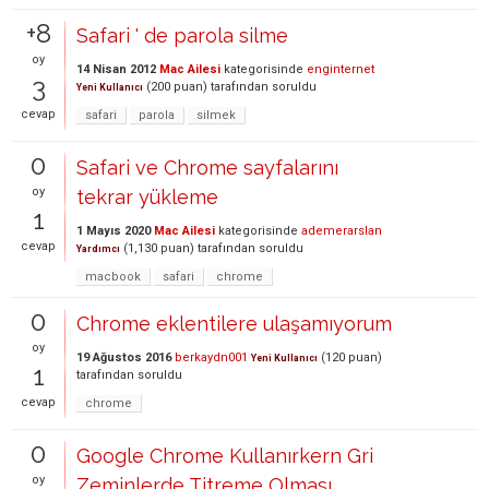
+8
Safari ' de parola silme
oy
14 Nisan 2012
Mac Ailesi
kategorisinde
enginternet
3
(
200
puan)
tarafından
soruldu
Yeni Kullanıcı
cevap
safari
parola
silmek
0
Safari ve Chrome sayfalarını
oy
tekrar yükleme
1
1 Mayıs 2020
Mac Ailesi
kategorisinde
ademerarslan
cevap
(
1,130
puan)
tarafından
soruldu
Yardımcı
macbook
safari
chrome
0
Chrome eklentilere ulaşamıyorum
oy
19 Ağustos 2016
berkaydn001
(
120
puan)
Yeni Kullanıcı
1
tarafından
soruldu
cevap
chrome
0
Google Chrome Kullanırkern Gri
oy
Zeminlerde Titreme Olması