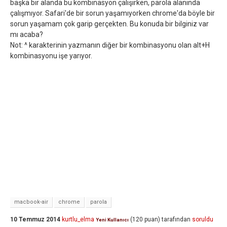
başka bir alanda bu kombinasyon çalışırken, parola alanında
çalışmıyor. Safari'de bir sorun yaşamıyorken chrome'da böyle bir
sorun yaşamam çok garip gerçekten. Bu konuda bir bilginiz var
mı acaba?
Not: ^ karakterinin yazmanın diğer bir kombinasyonu olan alt+H
kombinasyonu işe yarıyor.
macbook-air
chrome
parola
10 Temmuz 2014
kurtlu_elma
(
120
puan)
tarafından
soruldu
Yeni Kullanıcı