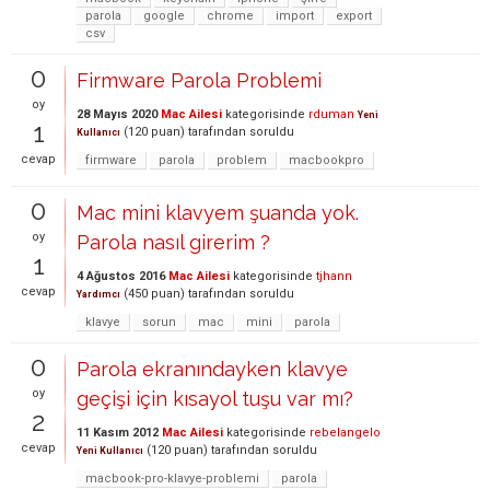
parola
google
chrome
import
export
csv
0
Firmware Parola Problemi
oy
28 Mayıs 2020
Mac Ailesi
kategorisinde
rduman
Yeni
1
(
120
puan)
tarafından
soruldu
Kullanıcı
cevap
firmware
parola
problem
macbookpro
0
Mac mini klavyem şuanda yok.
oy
Parola nasıl girerim ?
1
4 Ağustos 2016
Mac Ailesi
kategorisinde
tjhann
cevap
(
450
puan)
tarafından
soruldu
Yardımcı
klavye
sorun
mac
mini
parola
0
Parola ekranındayken klavye
oy
geçişi için kısayol tuşu var mı?
2
11 Kasım 2012
Mac Ailesi
kategorisinde
rebelangelo
cevap
(
120
puan)
tarafından
soruldu
Yeni Kullanıcı
macbook-pro-klavye-problemi
parola