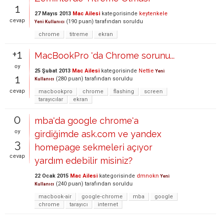
1
27 Mayıs 2013
Mac Ailesi
kategorisinde
keytenkele
cevap
(
190
puan)
tarafından
soruldu
Yeni Kullanıcı
chrome
titreme
ekran
+1
MacBookPro 'da Chrome sorunu...
oy
25 Şubat 2013
Mac Ailesi
kategorisinde
Nettie
Yeni
1
(
280
puan)
tarafından
soruldu
Kullanıcı
cevap
macbookpro
chrome
flashing
screen
tarayıcılar
ekran
0
mba'da google chrome'a
oy
girdiğimde ask.com ve yandex
3
homepage sekmeleri açıyor
cevap
yardım edebilir misiniz?
22 Ocak 2015
Mac Ailesi
kategorisinde
dmnokn
Yeni
(
240
puan)
tarafından
soruldu
Kullanıcı
macbook-air
google-chrome
mba
google
chrome
tarayıcı
internet