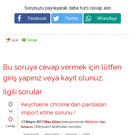
Sorunuzu paylaşarak daha hızlı cevap alın
Facebook
Twitter
WhatsApp
Bu soruya cevap vermek için lütfen
giriş yapınız
veya
kayıt olunuz
.
İlgili sorular
0
Keychain'e chrome'dan parolaları
oy
import etme sorunu !
0
17 Mayıs 2017
Mac Ailesi
kategorisinde
AttilaHan
Yeni
cevap
(
320
puan)
tarafından
soruldu
Kullanıcı
macbook
keychain
iphone
şifre