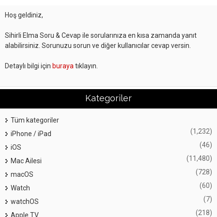
Hoş geldiniz,
Sihirli Elma Soru & Cevap ile sorularınıza en kısa zamanda yanıt
alabilirsiniz. Sorunuzu sorun ve diğer kullanıcılar cevap versin.
Detaylı bilgi için
buraya
tıklayın.
Kategoriler
Tüm kategoriler
(1,232)
iPhone / iPad
(46)
iOS
(11,480)
Mac Ailesi
(728)
macOS
(60)
Watch
(7)
watchOS
(218)
Apple TV