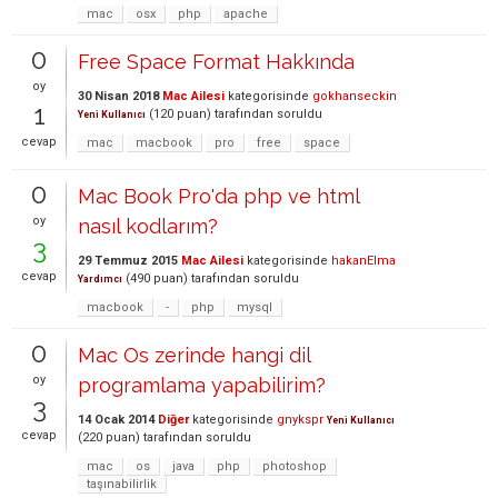
mac
osx
php
apache
0
Free Space Format Hakkında
oy
30 Nisan 2018
Mac Ailesi
kategorisinde
gokhanseckin
1
(
120
puan)
tarafından
soruldu
Yeni Kullanıcı
cevap
mac
macbook
pro
free
space
0
Mac Book Pro'da php ve html
oy
nasıl kodlarım?
3
29 Temmuz 2015
Mac Ailesi
kategorisinde
hakanElma
cevap
(
490
puan)
tarafından
soruldu
Yardımcı
macbook
-
php
mysql
0
Mac Os zerinde hangi dil
oy
programlama yapabilirim?
3
14 Ocak 2014
Diğer
kategorisinde
gnykspr
Yeni Kullanıcı
cevap
(
220
puan)
tarafından
soruldu
mac
os
java
php
photoshop
taşınabilirlik