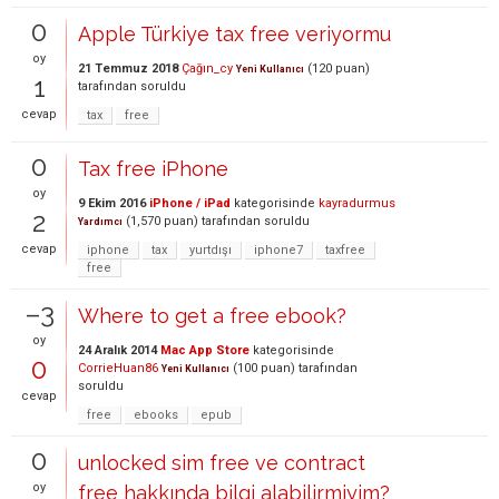
0
Apple Türkiye tax free veriyormu
oy
21 Temmuz 2018
Çağın_cy
(
120
puan)
Yeni Kullanıcı
1
tarafından
soruldu
cevap
tax
free
0
Tax free iPhone
oy
9 Ekim 2016
iPhone / iPad
kategorisinde
kayradurmus
2
(
1,570
puan)
tarafından
soruldu
Yardımcı
cevap
iphone
tax
yurtdışı
iphone7
taxfree
free
–3
Where to get a free ebook?
oy
24 Aralık 2014
Mac App Store
kategorisinde
0
CorrieHuan86
(
100
puan)
tarafından
Yeni Kullanıcı
soruldu
cevap
free
ebooks
epub
0
unlocked sim free ve contract
oy
free hakkında bilgi alabilirmiyim?