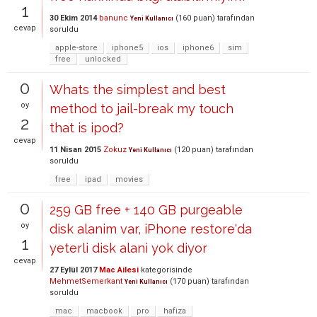
1
30 Ekim 2014
banunc
(
160
puan)
tarafından
Yeni Kullanıcı
cevap
soruldu
apple-store
iphone5
ios
iphone6
sim
free
unlocked
0
Whats the simplest and best
oy
method to jail-break my touch
2
that is ipod?
cevap
11 Nisan 2015
Zokuz
(
120
puan)
tarafından
Yeni Kullanıcı
soruldu
free
ipad
movies
0
259 GB free + 140 GB purgeable
oy
disk alanim var, iPhone restore'da
1
yeterli disk alani yok diyor
cevap
27 Eylül 2017
Mac Ailesi
kategorisinde
MehmetSemerkant
(
170
puan)
tarafından
Yeni Kullanıcı
soruldu
mac
macbook
pro
hafiza