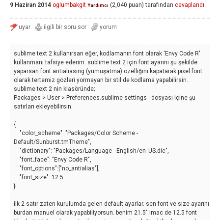
9 Haziran 2014
oglumbakgit
(
2,040
puan)
tarafından
cevaplandı
Yardımcı
sublime text 2 kullanırsan eğer, kodlamanın font olarak 'Envy Code R'
kullanmanı tafsiye ederim. sublime text 2 için font ayarını şu şekilde
yaparsan font antialiasing (yumuşatma) özelliğini kapatarak pixel font
olarak tertemiz gözleri yormayan bir stil de kodlama yapabilirsin.
sublime text 2 nin klasöründe;
Packages > User > Preferences.sublime-settings dosyası içine şu
satırları ekleyebilirsin.
{
"color_scheme": "Packages/Color Scheme -
Default/Sunburst.tmTheme",
"dictionary": "Packages/Language - English/en_US.dic",
"font_face": "Envy Code R",
"font_options":["no_antialias"],
"font_size": 12.5
}
ilk 2 satır zaten kurulumda gelen default ayarlar. sen font ve size ayarını
burdan manuel olarak yapabiliyorsun. benim 21.5" imac de 12.5 font