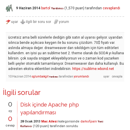
9 Haziran 2014
bartol
(
1,570
puan)
tarafından
cevaplandı
Yardımcı
ücretsiz ama belli sürelerle dediğin gibi satın al uyarısı geliyor. uyarıdan
sılınca bende açıkcası keygen ile bu sorunu çözdüm. 70$ fiyatı var.
aslında almaya değer. dreamweaver dan sıkıldığım için tüm editörleri
kullandım. en iyisi şu an sublime text 2. theme olarak da SODA yı kullana
bilirsin. çok sayıda snippet ekleyebiliyorsun ve o zaman kod yazarken
belli şeyler otomatik tamamlanıyor. Dreamweaver dan daha kullanışlı. Bu
adresten ekstra eklentileri indirebilirsin.
https://sublime.wbond.net
10 Haziran 2014
oglumbakgit
tarafından
yorumlandı
Yardımcı
İlgili sorular
0
Disk içinde Apache php
oy
yapılandırması
0
28 Ocak 2013
Mac Ailesi
kategorisinde
darkofpain
Yeni
cevap
(
120
puan)
tarafından
soruldu
Kullanıcı