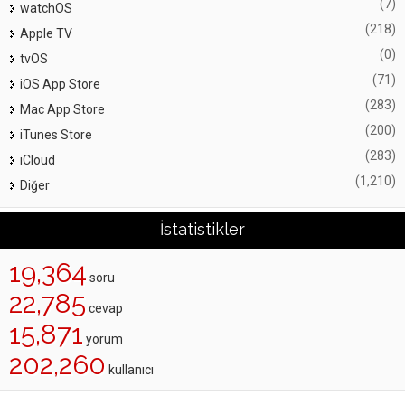
(7)
watchOS
(218)
Apple TV
(0)
tvOS
(71)
iOS App Store
(283)
Mac App Store
(200)
iTunes Store
(283)
iCloud
(1,210)
Diğer
İstatistikler
19,364
soru
22,785
cevap
15,871
yorum
202,260
kullanıcı