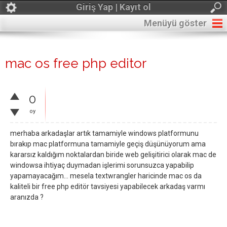
Giriş Yap | Kayıt ol
Menüyü göster
mac os free php editor
0
oy
merhaba arkadaşlar artık tamamiyle windows platformunu
bırakıp mac platformuna tamamiyle geçiş düşünüyorum ama
kararsız kaldığım noktalardan biride web gelişitirici olarak mac de
windowsa ihtiyaç duymadan işlerimi sorunsuzca yapabilip
yapamayacağım... mesela textwrangler haricinde mac os da
kaliteli bir free php editör tavsiyesi yapabilecek arkadaş varmı
aranızda ?