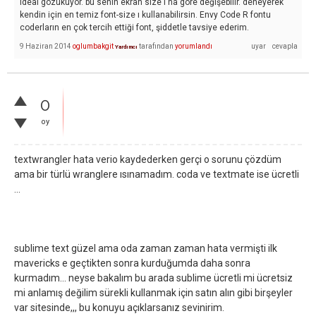
ideal gözüküyor. bu senin ekran size ı na göre değişebilir. deneyerek
kendin için en temiz font-size ı kullanabilirsin. Envy Code R fontu
coderların en çok tercih ettiği font, şiddetle tavsiye ederim.
9 Haziran 2014
oglumbakgit
tarafından
yorumlandı
Yardımcı
0
oy
textwrangler hata verio kaydederken gerçi o sorunu çözdüm
ama bir türlü wranglere ısınamadım. coda ve textmate ise ücretli
...
sublime text güzel ama oda zaman zaman hata vermişti ilk
mavericks e geçtikten sonra kurduğumda daha sonra
kurmadım... neyse bakalım bu arada sublime ücretli mi ücretsiz
mi anlamış değilim sürekli kullanmak için satın alın gibi birşeyler
var sitesinde,,, bu konuyu açıklarsanız sevinirim.