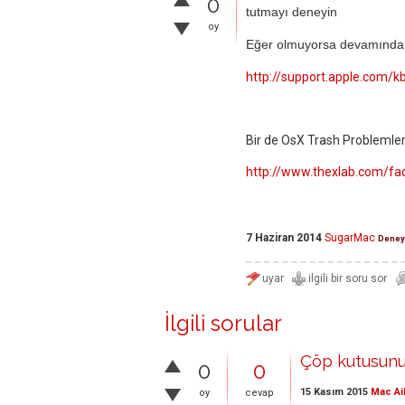
0
tutmayı deneyin
oy
Eğer olmuyorsa devamında li
http://support.apple.com/
Bir de OsX Trash Problemleriy
http://www.thexlab.com/fa
7 Haziran 2014
SugarMac
Deney
İlgili sorular
Çöp kutusunu
0
0
15 Kasım 2015
Mac Ai
oy
cevap