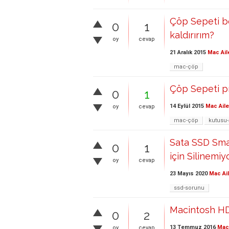
Çöp Sepeti bo
0
1
kaldırırım?
oy
cevap
21 Aralık 2015
Mac Ail
mac-çöp
Çöp Sepeti p
0
1
14 Eylül 2015
Mac Aile
oy
cevap
mac-çöp
kutusu
Sata SSD Sma
0
1
için Silinemiy
oy
cevap
23 Mayıs 2020
Mac Ai
ssd-sorunu
Macintosh HD 
0
2
13 Temmuz 2016
Mac 
oy
cevap