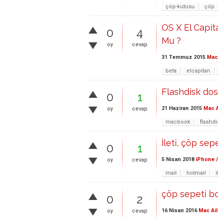
çöp-kutusu
çöp
OS X El Capit
0
4
Mu ?
oy
cevap
31 Temmuz 2015
Mac 
beta
elcapitan
Flashdisk dos
0
1
21 Haziran 2015
Mac A
oy
cevap
macbook
flashdi
İleti, çöp se
0
1
5 Nisan 2018
iPhone /
oy
cevap
mail
hotmail
i
çöp sepeti b
0
2
16 Nisan 2016
Mac Ail
oy
cevap