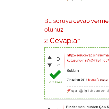
Bu soruya cevap vermek
olunuz
.
2 Cevaplar
http://sorucevap.sihirl
0
kutusunu-nas%C4%B1l-bo%
oy
Buldum.
7 Haziran 2014
Mustafa
Uzman
En İyi Cevap
Finder
menüsünden
Çöp S