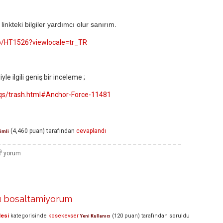
nkteki bilgiler yardımcı olur sanırım.
kb/HT1526?viewlocale=tr_TR
le ilgili geniş bir inceleme ;
qs/trash.html#Anchor-Force-11481
(
4,460
puan)
tarafından
cevaplandı
imli
 bosaltamiyorum
lesi
kategorisinde
kosekevser
(
120
puan)
tarafından
soruldu
Yeni Kullanıcı