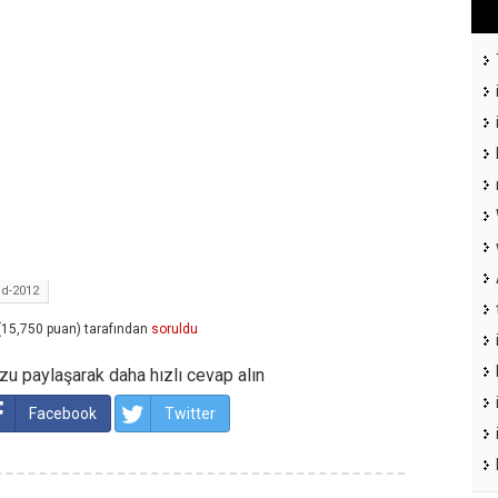
d-2012
(
15,750
puan)
tarafından
soruldu
u paylaşarak daha hızlı cevap alın
Facebook
Twitter