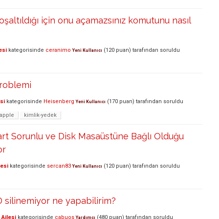
şaltıldığı için onu açamazsınız komutunu nasıl
esi
kategorisinde
ceranimo
(
120
puan)
tarafından
soruldu
Yeni Kullanıcı
roblemi
si
kategorisinde
Heisenberg
(
170
puan)
tarafından
soruldu
Yeni Kullanıcı
-apple
kimlik-yedek
rt Sorunlu ve Disk Masaüstüne Bağlı Olduğu
or
lesi
kategorisinde
sercan83
(
120
puan)
tarafından
soruldu
Yeni Kullanıcı
silinemiyor ne yapabilirim?
Ailesi
kategorisinde
cabuos
(
480
puan)
tarafından
soruldu
Yardımcı