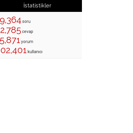
İstatistikler
19,364
soru
22,785
cevap
5,871
yorum
202,401
kullanıcı