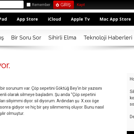
Remember
Kayıt
Pad
App Store
iCloud
Apple Tv
Mac App Store
ış
Bir Soru Sor
Sihirli Elma
Teknoloji Haberleri
or.
Ho
bir sorunum var. Çöp sepetini Göktüğ Bey'in bir yazısını
Si
enli olarak silmeye başladım. Şu anda "Çöp sepetini
kı
nları siliyimmi diyor. sil diyorum. Ardından şu X.xxx öge
so
n sonra gidiyor ve hiç bir şey silinmemiş oluyor. Bunu nasıl
lır olmuştur.
De