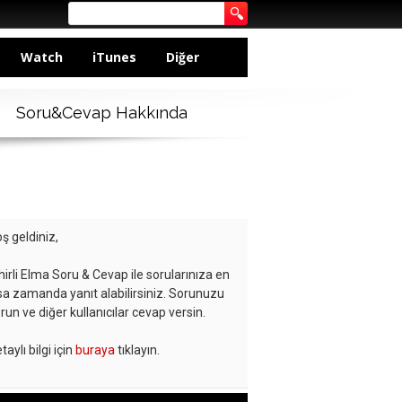
Watch
iTunes
Diğer
Soru&Cevap Hakkında
ş geldiniz,
hirli Elma Soru & Cevap ile sorularınıza en
sa zamanda yanıt alabilirsiniz. Sorunuzu
run ve diğer kullanıcılar cevap versin.
taylı bilgi için
buraya
tıklayın.