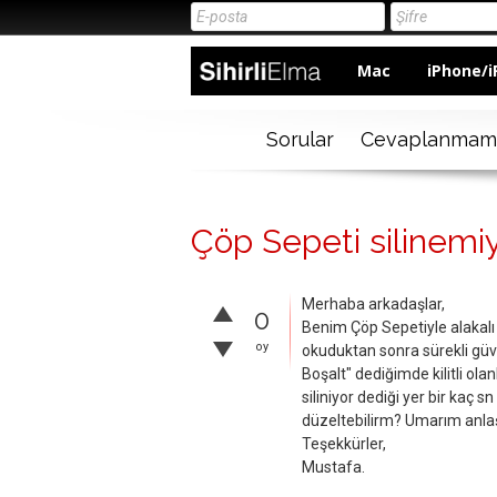
Mac
iPhone/i
Sorular
Cevaplanmam
Çöp Sepeti silinemiy
Merhaba arkadaşlar,
0
Benim Çöp Sepetiyle alakalı 
oy
okuduktan sonra sürekli güv
Boşalt" dediğimde kilitli ola
siliniyor dediği yer bir kaç s
düzeltebilirm? Umarım anlaşı
Teşekkürler,
Mustafa.