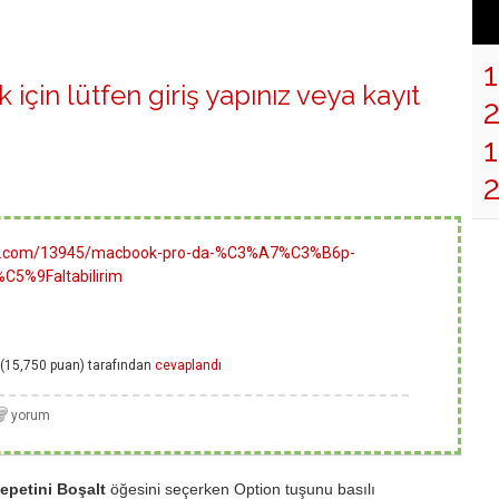
 için lütfen
giriş yapınız
veya
kayıt
1
ielma.com/13945/macbook-pro-da-%C3%A7%C3%B6p-
C5%9Faltabilirim
(
15,750
puan)
tarafından
cevaplandı
epetini Boşalt
öğesini seçerken Option tuşunu basılı