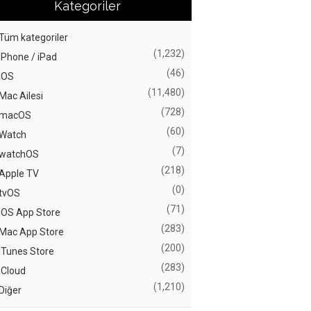
Kategoriler
Tüm kategoriler
(1,232)
iPhone / iPad
(46)
iOS
(11,480)
Mac Ailesi
(728)
macOS
(60)
Watch
(7)
watchOS
(218)
Apple TV
(0)
tvOS
(71)
iOS App Store
(283)
Mac App Store
(200)
iTunes Store
(283)
iCloud
(1,210)
Diğer