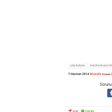
çöp-kutusu
macbook-pro-mi
7 Haziran 2014
Mustafa
Uzman
Sorunuz