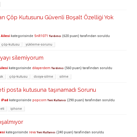
an Çöp Kutusunu Güvenli Boşalt Özelliği Yok
Ailesi
kategorisinde
SnR1071
(
620
puan)
tarafından
soruldu
Yardımcı
çöp-kutusu
yükleme-sorunu
yayı silemiyorum
ilesi
kategorisinde
dilayerdem
(
560
puan)
tarafından
soruldu
Yardımcı
sk
çöp-kutusu
dosya-silme
silme
peti posta kutusuna taşınamadı Sorunu
 iPad
kategorisinde
popcorn
(
290
puan)
tarafından
soruldu
Yeni Kullanıcı
leti
iphone
oşalmıyor
esi
kategorisinde
reva
(
240
puan)
tarafından
soruldu
Yeni Kullanıcı