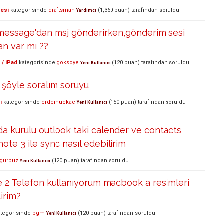
lesi
kategorisinde
draftsman
(
1,360
puan)
tarafından
soruldu
Yardımcı
imessage'dan msj gönderirken,gönderim sesi
n var mı ??
 / iPad
kategorisinde
goksoye
(
120
puan)
tarafından
soruldu
Yeni Kullanıcı
 şöyle soralım soruyu
i
kategorisinde
erdemuckac
(
150
puan)
tarafından
soruldu
Yeni Kullanıcı
a kurulu outlook taki calender ve contacts
ote 3 ile sync nasıl edebilirim
.gurbuz
(
120
puan)
tarafından
soruldu
Yeni Kullanıcı
 2 Telefon kullanıyorum macbook a resimleri
lirim?
tegorisinde
bgm
(
120
puan)
tarafından
soruldu
Yeni Kullanıcı