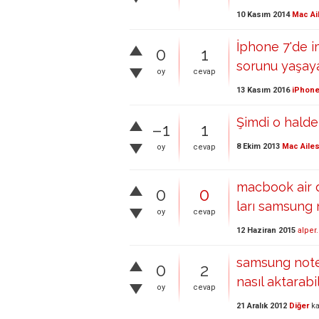
10 Kasım 2014
Mac Ai
İphone 7'de 
0
1
sorunu yaşaya
oy
cevap
13 Kasım 2016
iPhone
Şimdi o halde
–1
1
8 Ekim 2013
Mac Ailes
oy
cevap
macbook air d
0
0
ları samsung n
oy
cevap
12 Haziran 2015
alper
samsung note
0
2
nasıl aktarabi
oy
cevap
21 Aralık 2012
Diğer
ka