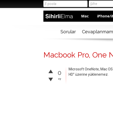
Mac
iPhone/i
Sorular
Cevaplanmam
Macbook Pro, One No
Microsoft OneNote, Mac OS X
0
HD” üzerine yüklenemez.
oy