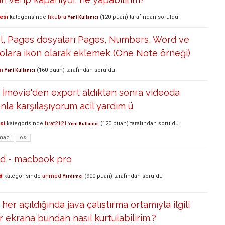
esi
kategorisinde
hkübra
(
120
puan)
tarafından
soruldu
Yeni Kullanıcı
el, Pages dosyaları Pages, Numbers, Word ve
lolara ikon olarak eklemek (One Note örneği)
n
(
160
puan)
tarafından
soruldu
Yeni Kullanıcı
İmovie'den export aldıktan sonra videoda
nla karşılaşıyorum acil yardım ü
si
kategorisinde
fırat2121
(
120
puan)
tarafından
soruldu
Yeni Kullanıcı
mac
os
ad - macbook pro
d
kategorisinde
ahmed
(
900
puan)
tarafından
soruldu
Yardımcı
r açıldığında java çalıştırma ortamıyla ilgili
or ekrana bundan nasıl kurtulabilirim.?