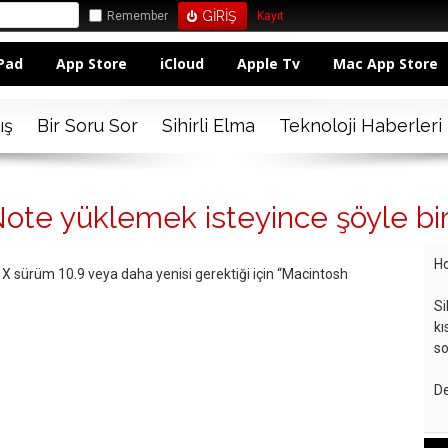
Remember
Kayıt
Pad
App Store
iCloud
Apple Tv
Mac App Store
ış
Bir Soru Sor
Sihirli Elma
Teknoloji Haberleri
te yüklemek isteyince şöyle bir 
Ho
 sürüm 10.9 veya daha yenisi gerektiği için “Macintosh
Si
kı
so
De