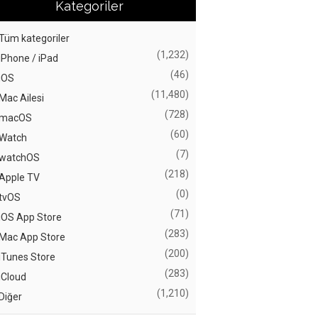
Kategoriler
Tüm kategoriler
(1,232)
iPhone / iPad
(46)
iOS
(11,480)
Mac Ailesi
(728)
macOS
(60)
Watch
(7)
watchOS
(218)
Apple TV
(0)
tvOS
(71)
iOS App Store
(283)
Mac App Store
(200)
iTunes Store
(283)
iCloud
(1,210)
Diğer