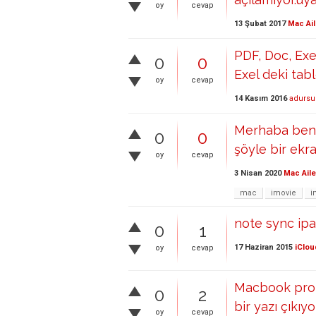
oy
cevap
13 Şubat 2017
Mac Ail
PDF, Doc, Ex
0
0
Exel deki tab
oy
cevap
14 Kasım 2016
adursu
Merhaba ben 
0
0
şöyle bir ekra
oy
cevap
3 Nisan 2020
Mac Aile
mac
imovie
i
note sync ip
0
1
17 Haziran 2015
iClou
oy
cevap
Macbook pro he
0
2
bir yazı çıkıy
oy
cevap