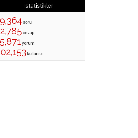
İstatistikler
19,364
soru
22,785
cevap
5,871
yorum
202,153
kullanıcı