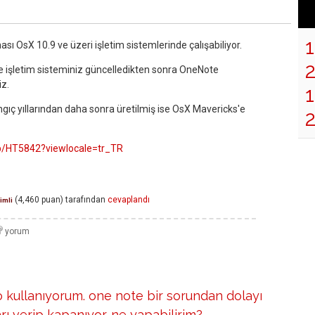
 OsX 10.9 ve üzeri işletim sistemlerinde çalışabiliyor.
se işletim sisteminiz güncelledikten sonra OneNote
iz.
1
angıç yıllarından daha sonra üretilmiş ise OsX Mavericks'e
kb/HT5842?viewlocale=tr_TR
(
4,460
puan)
tarafından
cevaplandı
imli
kullanıyorum. one note bir sorundan dolayı
rı verip kapanıyor. ne yapabilirim?