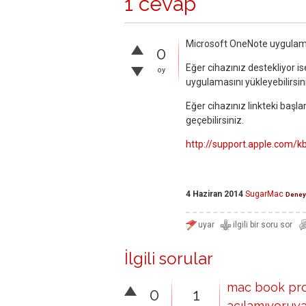
1 cevap
Microsoft OneNote uygulaması
0
Eğer cihazınız destekliyor i
oy
uygulamasını yükleyebilirsin
Eğer cihazınız linkteki başl
geçebilirsiniz.
http://support.apple.com/
4 Haziran 2014
SugarMac
Deney
İlgili sorular
mac book pro 
0
1
açılamıyor.uya