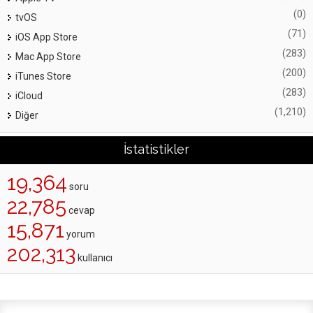
(0)
tvOS
(71)
iOS App Store
(283)
Mac App Store
(200)
iTunes Store
(283)
iCloud
(1,210)
Diğer
İstatistikler
19,364
soru
22,785
cevap
15,871
yorum
202,313
kullanıcı