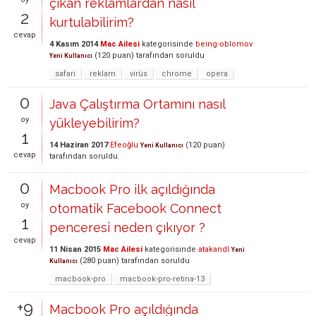
çıkan reklamlardan nasıl
2
kurtulabilirim?
cevap
4 Kasım 2014
Mac Ailesi
kategorisinde
being-oblomov
(
120
puan)
tarafından
soruldu
Yeni Kullanıcı
safari
reklam
virüs
chrome
opera
0
Java Çalıştırma Ortamını nasıl
oy
yükleyebilirim?
1
14 Haziran 2017
Efeoğlu
(
120
puan)
Yeni Kullanıcı
cevap
tarafından
soruldu
0
Macbook Pro ilk açıldığında
oy
otomatik Facebook Connect
1
penceresi neden çıkıyor ?
cevap
11 Nisan 2015
Mac Ailesi
kategorisinde
atakandl
Yeni
(
280
puan)
tarafından
soruldu
Kullanıcı
macbook-pro
macbook-pro-retina-13
+9
Macbook Pro açıldığında