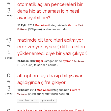
oy
otomatik açılan pencereleri bir
3
daha hiç açılmaması için nasıl
cevap
ayarlayabilirim?
13 Eylül 2012
Mac Ailesi
kategorisinde
Gamze
Yeni
(
300
puan)
tarafından
soruldu
Kullanıcı
+3
macimde dil tercihleri açılmıyor
oy
eror veriyor ayrıca ( dil tercihleri
1
yüklenemedi diye bir yazı çıkıyor)
cevap
26 Nisan 2012
Diğer
kategorisinde
byarone
Yardımcı
(
1,570
puan)
tarafından
soruldu
0
alt option tuşu basıp bilgisayar
oy
açıldığında şifre çıkıyor
3
10 Kasım 2014
Mac Ailesi
kategorisinde
ilkerdrb
cevap
(
2,440
puan)
tarafından
soruldu
Yardımcı
macbook-pro
yosemite
0