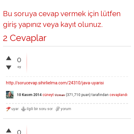
Bu soruya cevap vermek için lütfen
giriş yapınız
veya
kayıt olunuz
.
2 Cevaplar
0
oy
http://sorucevap.sihirlielma.com/24310/java-uyarisi
10 Kasım 2014
cüneyt
(
371,710
puan)
tarafından
cevaplandı
Uzman
0