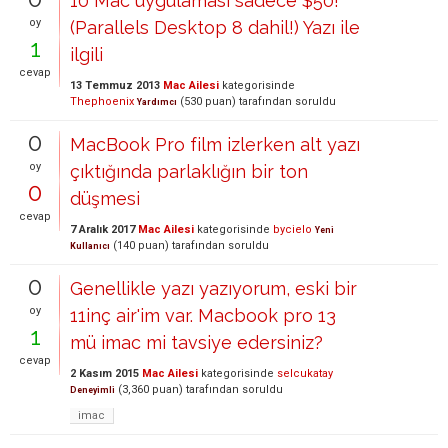
10 Mac uygulaması sadece $50!
oy
(Parallels Desktop 8 dahil!) Yazı ile
1
ilgili
cevap
13 Temmuz 2013
Mac Ailesi
kategorisinde
Thephoenix
(
530
puan)
tarafından
soruldu
Yardımcı
0
MacBook Pro film izlerken alt yazı
oy
çıktığında parlaklığın bir ton
0
düşmesi
cevap
7 Aralık 2017
Mac Ailesi
kategorisinde
bycielo
Yeni
(
140
puan)
tarafından
soruldu
Kullanıcı
0
Genellikle yazı yazıyorum, eski bir
oy
11inç air'im var. Macbook pro 13
1
mü imac mi tavsiye edersiniz?
cevap
2 Kasım 2015
Mac Ailesi
kategorisinde
selcukatay
(
3,360
puan)
tarafından
soruldu
Deneyimli
imac