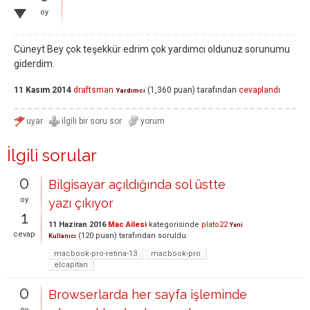
oy
Cüneyt Bey çok teşekkür edrim çok yardımcı oldunuz sorunumu
giderdim.
11 Kasım 2014
draftsman
(
1,360
puan)
tarafından
cevaplandı
Yardımcı
İlgili sorular
0
Bilgisayar açıldığında sol üstte
oy
yazı çıkıyor
1
11 Haziran 2016
Mac Ailesi
kategorisinde
plato22
Yeni
cevap
(
120
puan)
tarafından
soruldu
Kullanıcı
macbook-pro-retina-13
macbook-pro
elcapitan
0
Browserlarda her sayfa işleminde
oy