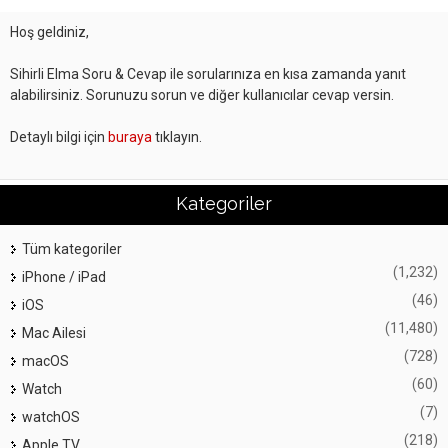
Hoş geldiniz,
Sihirli Elma Soru & Cevap ile sorularınıza en kısa zamanda yanıt
alabilirsiniz. Sorunuzu sorun ve diğer kullanıcılar cevap versin.
Detaylı bilgi için
buraya
tıklayın.
Kategoriler
Tüm kategoriler
(1,232)
iPhone / iPad
(46)
iOS
(11,480)
Mac Ailesi
(728)
macOS
(60)
Watch
(7)
watchOS
(218)
Apple TV