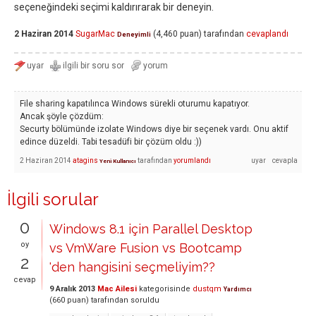
seçeneğindeki seçimi kaldırırarak bir deneyin.
2 Haziran 2014
SugarMac
(
4,460
puan)
tarafından
cevaplandı
Deneyimli
File sharing kapatılınca Windows sürekli oturumu kapatıyor.
Ancak şöyle çözdüm:
Securty bölümünde izolate Windows diye bir seçenek vardı. Onu aktif
edince düzeldi. Tabi tesadüfi bir çözüm oldu :))
2 Haziran 2014
atagins
tarafından
yorumlandı
Yeni Kullanıcı
İlgili sorular
0
Windows 8.1 için Parallel Desktop
oy
vs VmWare Fusion vs Bootcamp
2
'den hangisini seçmeliyim??
cevap
9 Aralık 2013
Mac Ailesi
kategorisinde
dustqm
Yardımcı
(
660
puan)
tarafından
soruldu