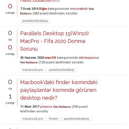
0
7 Ocak 2014
Diğer
kategorisinde
mmuratbilir
Yeni
cevap
(
360
puan)
tarafından
soruldu
Kullanıcı
parallelsdesktop
0
Parallels Desktop 15(Win10)
oy
MacPro - Fifa 2020 Donma
0
Sorunu
cevap
25 Haziran 2020
macOS
kategorisinde
altinkayaonur
(
120
puan)
tarafından
soruldu
Yeni Kullanıcı
macbook-pro
parallelsdesktop
0
Macbook'daki finder kısmındaki
oy
paylaşılanlar kısmında görünen
1
desktop nedir?
cevap
11 Mart 2017
johannz
(
290
puan)
Yeni Kullanıcı
tarafından
soruldu
macbook-pro
finder
parallelsdesktop