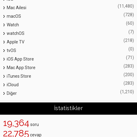
(11,480)
Mac Ailesi
(728)
macOS
(60)
Watch
(7)
watchOS
(218)
Apple TV
(0)
tvOS
(71)
iOS App Store
(283)
Mac App Store
(200)
iTunes Store
(283)
iCloud
(1,210)
Diğer
İstatistikler
19,364
soru
22,785
cevap