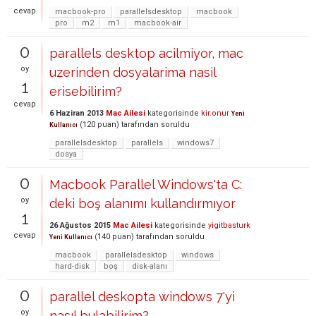
cevap
macbook-pro
parallelsdesktop
macbook
pro
m2
m1
macbook-air
0
parallels desktop acilmiyor, mac
oy
uzerinden dosyalarima nasil
1
erisebilirim?
cevap
6 Haziran 2013
Mac Ailesi
kategorisinde
kir.onur
Yeni
(
120
puan)
tarafından
soruldu
Kullanıcı
parallelsdesktop
parallels
windows7
dosya
0
Macbook Parallel Windows'ta C:
oy
deki boş alanımı kullandırmıyor
1
26 Ağustos 2015
Mac Ailesi
kategorisinde
yigitbasturk
cevap
(
140
puan)
tarafından
soruldu
Yeni Kullanıcı
macbook
parallelsdesktop
windows
hard-disk
boş
disk-alanı
0
parallel deskopta windows 7'yi
oy
nasıl bulabilirim?