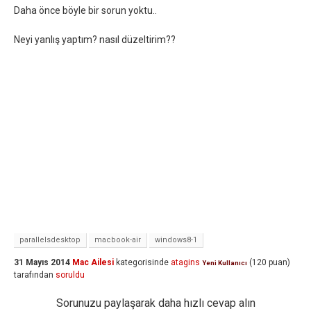
Daha önce böyle bir sorun yoktu..
Neyi yanlış yaptım? nasıl düzeltirim??
parallelsdesktop
macbook-air
windows8-1
31 Mayıs 2014
Mac Ailesi
kategorisinde
atagins
(
120
puan)
Yeni Kullanıcı
tarafından
soruldu
Sorunuzu paylaşarak daha hızlı cevap alın