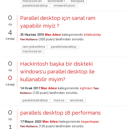
macbook-air
windows8-1
trackpad
parallelsdesktop
vmwarefusion
0
Parallel desktop için sanal ram
oy
yapabilir miyiz ?
4
25 Haziran 2015
Mac Ailesi
kategorisinde
bilalkubilay
cevap
(
320
puan)
tarafından
soruldu
Yeni Kullanıcı
ram-yükseltme
parallelsdesktop
macbook-air
0
Hackintosh başka bir diskteki
oy
windows'u parallel desktop ile
0
kullanabilir miyim?
cevap
14 Ocak 2017
Mac Ailesi
kategorisinde
eghnacr
Yeni
(
120
puan)
tarafından
soruldu
Kullanıcı
parallelsdesktop
macos
windows
0
parallels desktop 18 performans
oy
17 Mayıs 2023
Mac Ailesi
kategorisinde
kagankayaa
1
(
120
puan)
tarafından
soruldu
Yeni Kullanıcı