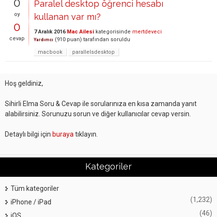
0
Paralel desktop öğrenci hesabı
oy
kullanan var mı?
0
7 Aralık 2016
Mac Ailesi
kategorisinde
mertdeveci
cevap
(
910
puan)
tarafından
soruldu
Yardımcı
macbook
parallelsdesktop
Hoş geldiniz,
Sihirli Elma Soru & Cevap ile sorularınıza en kısa zamanda yanıt
alabilirsiniz. Sorunuzu sorun ve diğer kullanıcılar cevap versin.
Detaylı bilgi için
buraya
tıklayın.
Kategoriler
Tüm kategoriler
(1,232)
iPhone / iPad
(46)
iOS