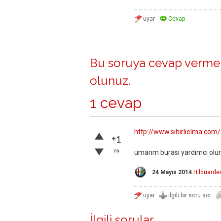
Bu soruya cevap vermek
olunuz
.
1 cevap
http://www.sihirlielma.c
+1
oy
umarım burası yardımcı olur.
24 Mayıs 2014
Hilduard
İlgili sorular