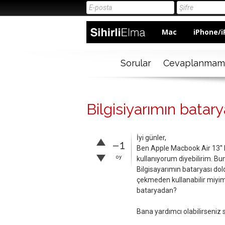
Mac
iPhone/i
Sorular
Cevaplanmam
Bilgisiyarımın batary
İyi günler,
–1
Ben Apple Macbook Air 13'' bi
oy
kullanıyorum diyebilirim. Bu
Bilgisayarımın bataryası do
çekmeden kullanabilir miyim
bataryadan?
Bana yardımcı olabilirseniz 