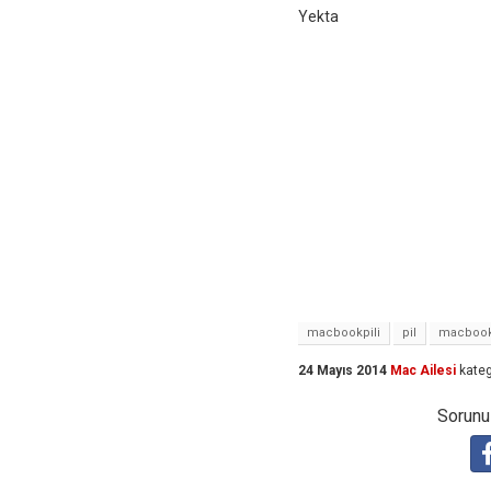
Yekta
macbookpili
pil
macbook
24 Mayıs 2014
Mac Ailesi
kateg
Sorunuz