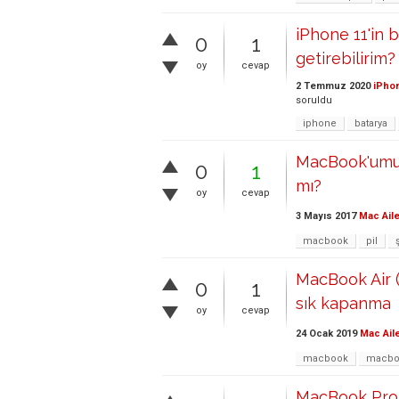
iPhone 11'in 
0
1
getirebilirim?
oy
cevap
2 Temmuz 2020
iPhon
soruldu
iphone
batarya
MacBook'umu ş
0
1
mı?
oy
cevap
3 Mayıs 2017
Mac Aile
macbook
pil
MacBook Air (
0
1
sık kapanma
oy
cevap
24 Ocak 2019
Mac Ail
macbook
macboo
MacBook Pro 