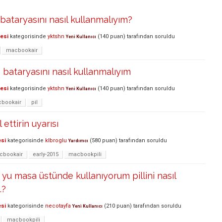
 bataryasını nasıl kullanmalıyım?
lesi
kategorisinde
yktshn
(
140
puan)
tarafından
soruldu
Yeni Kullanıcı
macbookair
 bataryasını nasıl kullanmalıyım
lesi
kategorisinde
yktshn
(
140
puan)
tarafından
soruldu
Yeni Kullanıcı
bookair
pil
l ettirin uyarısı
esi
kategorisinde
klbroglu
(
580
puan)
tarafından
soruldu
Yardımcı
cbookair
early-2015
macbookpili
u masa üstünde kullanıyorum pillini nasıl
.?
esi
kategorisinde
necotayfa
(
210
puan)
tarafından
soruldu
Yeni Kullanıcı
macbookpili