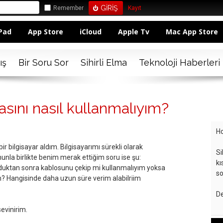
Remember
Kayıt
Pad
App Store
iCloud
Apple Tv
Mac App Store
ış
Bir Soru Sor
Sihirli Elma
Teknoloji Haberleri
asını nasıl kullanmalıyım?
Ho
r bilgisayar aldım. Bilgisayarımı sürekli olarak
Si
nunla birlikte benim merak ettiğim soru ise şu:
kı
lduktan sonra kablosunu çekip mi kullanmalıyım yoksa
so
? Hangisinde daha uzun süre verim alabilriim
De
sevinirim.