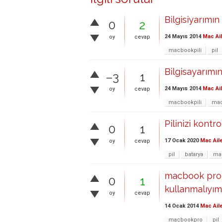
Bilgisiyarımın
0
2
24 Mayıs 2014
Mac Ai
oy
cevap
macbookpili
pil
Bilgisayarımın
–3
1
24 Mayıs 2014
Mac Ai
oy
cevap
macbookpili
mac
Pilinizi kontro
0
1
17 Ocak 2020
Mac Ail
oy
cevap
pil
batarya
ma
macbook pro y
0
1
kullanmalıyım
oy
cevap
14 Ocak 2014
Mac Ail
macbookpro
pil