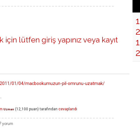
 için lütfen
giriş yapınız
veya
kayıt
1
om/2011/01/04/macbookumuzun-pil-omrunu-uzatmak/
.
em
(
12,100
puan)
tarafından
cevaplandı
Uzman