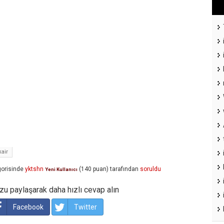
air
orisinde
yktshn
(
140
puan)
tarafından
soruldu
Yeni Kullanıcı
u paylaşarak daha hızlı cevap alın
Facebook
Twitter