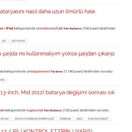
bataryasını nasıl daha uzun ömürlü hale
e / iPad
kategorisinde
unnownuserfukk
(
160
puan)
tarafından
Yeni Kullanıcı
pil
pil-ömrü
arjda mı kullanmalıyım yoksa şarjdan çıkarıp
si
kategorisinde
johnappleseed
(
1,140
puan)
tarafından
soruldu
Yardımcı
şarj
13-inch, Mid 2012) batarya değişimi sonrası sık
esi
kategorisinde
tugbacevk
(
120
puan)
tarafından
soruldu
Yeni Kullanıcı
k-air
service-batarya-battery-pil
batarya
şarj
macbookpili
17 / PİLİ KONTROL ETTİRİN UYARISI