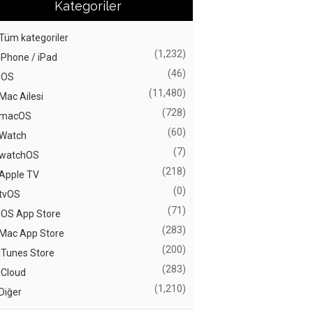
Kategoriler
Tüm kategoriler
(1,232)
iPhone / iPad
(46)
iOS
(11,480)
Mac Ailesi
(728)
macOS
(60)
Watch
(7)
watchOS
(218)
Apple TV
(0)
tvOS
(71)
iOS App Store
(283)
Mac App Store
(200)
iTunes Store
(283)
iCloud
(1,210)
Diğer