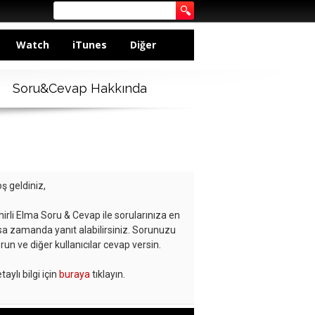
Watch
iTunes
Diğer
Soru&Cevap Hakkında
ş geldiniz,
hirli Elma Soru & Cevap ile sorularınıza en
sa zamanda yanıt alabilirsiniz. Sorunuzu
run ve diğer kullanıcılar cevap versin.
taylı bilgi için
buraya
tıklayın.