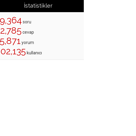
İstatistikler
19,364
soru
22,785
cevap
5,871
yorum
202,135
kullanıcı