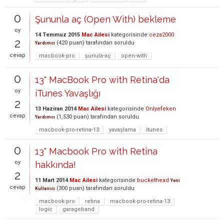
0
Şununla aç (Open With) bekleme
oy
14 Temmuz 2015
Mac Ailesi
kategorisinde
ceza2000
2
(
420
puan)
tarafından
soruldu
Yardımcı
cevap
macbook-pro
şunula-aç
open-with
0
13" MacBook Pro with Retina'da
oy
iTunes Yavaşlığı
2
13 Haziran 2014
Mac Ailesi
kategorisinde
Onlyefeken
cevap
(
1,530
puan)
tarafından
soruldu
Yardımcı
macbook-pro-retina-13
yavaşlama
itunes
0
13" Macbook Pro with Retina
oy
hakkında!
2
11 Mart 2014
Mac Ailesi
kategorisinde
buckethead
Yeni
cevap
(
300
puan)
tarafından
soruldu
Kullanıcı
macbook-pro
retina
macbook-pro-retina-13
logic
garageband