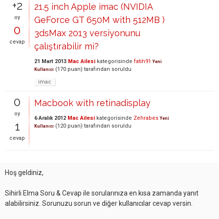
+2
21.5 inch Apple imac (NVIDIA
oy
GeForce GT 650M with 512MB )
0
3dsMax 2013 versiyonunu
cevap
çalıştırabilir mi?
21 Mart 2013
Mac Ailesi
kategorisinde
fatih91
Yeni
(
170
puan)
tarafından
soruldu
Kullanıcı
imac
0
Macbook with retinadisplay
oy
6 Aralık 2012
Mac Ailesi
kategorisinde
Zehrabes
Yeni
1
(
120
puan)
tarafından
soruldu
Kullanıcı
cevap
Hoş geldiniz,
Sihirli Elma Soru & Cevap ile sorularınıza en kısa zamanda yanıt
alabilirsiniz. Sorunuzu sorun ve diğer kullanıcılar cevap versin.