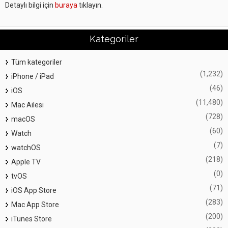
Detaylı bilgi için
buraya
tıklayın.
Kategoriler
Tüm kategoriler
(1,232)
iPhone / iPad
(46)
iOS
(11,480)
Mac Ailesi
(728)
macOS
(60)
Watch
(7)
watchOS
(218)
Apple TV
(0)
tvOS
(71)
iOS App Store
(283)
Mac App Store
(200)
iTunes Store