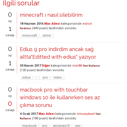
İlgili sorular
0
minecraft ı nasıl silebilirim
oy
18 Haziran 2016
Mac Ailesi
kategorisinde
esricn
1
(
440
puan)
tarafından
soruldu
Yardımcı
cevap
minecraft
silme
0
Edius 9 pro indirdim ancak sağ
oy
altta"Editted with edius" yazıyor.
1
30 Kasım 2017
Diğer
kategorisinde
mertttt
Yeni Kullanıcı
cevap
(
120
puan)
tarafından
soruldu
edius
-
pro
video
0
macbook pro with touchbar
oy
windows 10 ile kullanırken ses az
0
çıkma sorunu
cevap
4 Ocak 2017
Mac Ailesi
kategorisinde
omuryuksel
Yeni
(
180
puan)
tarafından
soruldu
Kullanıcı
macbook
pro
windows10
ses