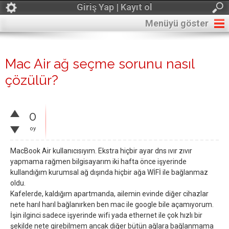
Giriş Yap | Kayıt ol
Menüyü göster
Mac Air ağ seçme sorunu nasıl
çözülür?
0
oy
MacBook Air kullanıcısıyım. Ekstra hiçbir ayar dns ıvır zıvır
yapmama rağmen bilgisayarım iki hafta önce işyerinde
kullandığım kurumsal ağ dışında hiçbir ağa WİFİ ile bağlanmaz
oldu.
Kafelerde, kaldığım apartmanda, ailemin evinde diğer cihazlar
nete harıl harıl bağlanırken ben mac ile google bile açamıyorum.
İşin ilginci sadece işyerinde wifi yada ethernet ile çok hızlı bir
şekilde nete girebilmem ancak diğer bütün ağlara bağlanmama