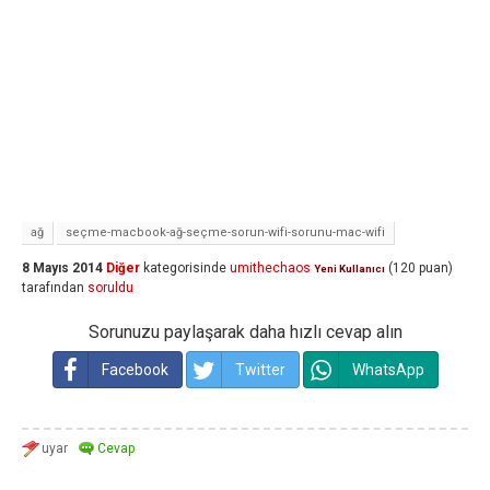
ağ
seçme-macbook-ağ-seçme-sorun-wifi-sorunu-mac-wifi
8 Mayıs 2014
Diğer
kategorisinde
umithechaos
(
120
puan)
Yeni Kullanıcı
tarafından
soruldu
Sorunuzu paylaşarak daha hızlı cevap alın
Facebook
Twitter
WhatsApp