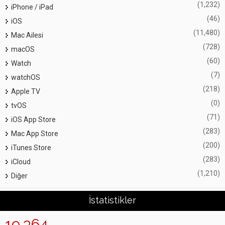
(1,232)
iPhone / iPad
(46)
iOS
(11,480)
Mac Ailesi
(728)
macOS
(60)
Watch
(7)
watchOS
(218)
Apple TV
(0)
tvOS
(71)
iOS App Store
(283)
Mac App Store
(200)
iTunes Store
(283)
iCloud
(1,210)
Diğer
İstatistikler
19,364