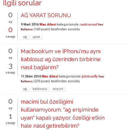
İlgili sorular
0
AĞ YARAT SORUNU
oy
9 Mart 2016
Mac Ailesi
kategorisinde
rasitcuneyt
Yeni
0
(
160
puan)
tarafından
soruldu
Kullanıcı
cevap
ağ
yarat
0
Macbook'um ve iPhonu'mu aynı
oy
kablosuz ağ üzerinden birbirine
3
nasıl bağlarım?
cevap
11 Ekim 2014
Mac Ailesi
kategorisinde
pilotcanfly
Yeni
(
270
puan)
tarafından
soruldu
Kullanıcı
ağ
kablosuz
airport
0
macimi bul özelliğimi
oy
kullanamıyorum. "ağ erişiminde
1
uyan" kapalı yazıyor. özelliği etkin
cevap
hale nasıl getirebilirim?