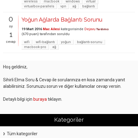
wireless
macbook
windows
virtual
virtualbox-parallels
vpn
ağ
bağlantı
0
Yoğun Ağlarda Bağlantı Sorunu
oy
19 Mart 2016
Mac Ailesi
kategorisinde
Dejavu
Yardımcı
1
(
670
puan)
tarafından
soruldu
cevap
wifi
wifi-bağlantı
yoğun
bağlantı-sorunu
macbook-pro
ağ
Hoş geldiniz,
Sihirli Elma Soru & Cevap ile sorularınıza en kısa zamanda yanıt
alabilirsiniz. Sorunuzu sorun ve diğer kullanıcılar cevap versin.
Detaylı bilgi için
buraya
tıklayın.
Kategoriler
Tüm kategoriler