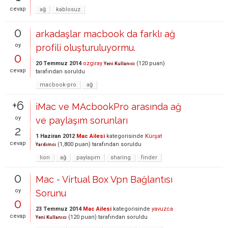
cevap
ağ
kablosuz
0
arkadaşlar macbook da farklı ağ
oy
profili oluşturuluyormu.
0
20 Temmuz 2014
ozgiray
(
120
puan)
Yeni Kullanıcı
cevap
tarafından
soruldu
macbook-pro
ağ
+6
iMac ve MAcbookPro arasında ağ
oy
ve paylaşım sorunları
2
1 Haziran 2012
Mac Ailesi
kategorisinde
Kürşat
cevap
(
1,800
puan)
tarafından
soruldu
Yardımcı
lion
ağ
paylaşım
sharing
finder
0
Mac - Virtual Box Vpn Bağlantısı
oy
Sorunu
0
23 Temmuz 2014
Mac Ailesi
kategorisinde
yavuzca
cevap
(
120
puan)
tarafından
soruldu
Yeni Kullanıcı