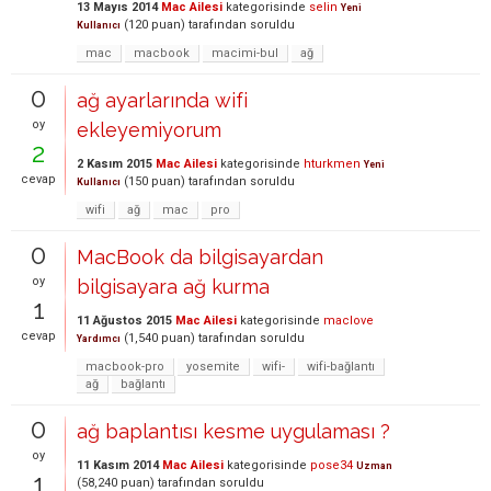
13 Mayıs 2014
Mac Ailesi
kategorisinde
selin
Yeni
(
120
puan)
tarafından
soruldu
Kullanıcı
mac
macbook
macimi-bul
ağ
0
ağ ayarlarında wifi
oy
ekleyemiyorum
2
2 Kasım 2015
Mac Ailesi
kategorisinde
hturkmen
Yeni
cevap
(
150
puan)
tarafından
soruldu
Kullanıcı
wifi
ağ
mac
pro
0
MacBook da bilgisayardan
oy
bilgisayara ağ kurma
1
11 Ağustos 2015
Mac Ailesi
kategorisinde
maclove
cevap
(
1,540
puan)
tarafından
soruldu
Yardımcı
macbook-pro
yosemite
wifi-
wifi-bağlantı
ağ
bağlantı
0
ağ baplantısı kesme uygulaması ?
oy
11 Kasım 2014
Mac Ailesi
kategorisinde
pose34
Uzman
1
(
58,240
puan)
tarafından
soruldu