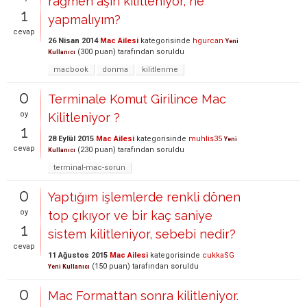
rağmen aşırı kilitleniyor, ne
1
yapmalıyım?
cevap
26 Nisan 2014
Mac Ailesi
kategorisinde
hgurcan
Yeni
(
300
puan)
tarafından
soruldu
Kullanıcı
macbook
donma
kilitlenme
0
Terminale Komut Girilince Mac
oy
Kilitleniyor ?
1
28 Eylül 2015
Mac Ailesi
kategorisinde
muhlis35
Yeni
cevap
(
230
puan)
tarafından
soruldu
Kullanıcı
terminal-mac-sorun
0
Yaptığım işlemlerde renkli dönen
oy
top çıkıyor ve bir kaç saniye
1
sistem kilitleniyor, sebebi nedir?
cevap
11 Ağustos 2015
Mac Ailesi
kategorisinde
cukkaSG
(
150
puan)
tarafından
soruldu
Yeni Kullanıcı
0
Mac Formattan sonra kilitleniyor.