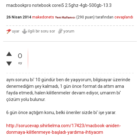
macbookpro notebook corei5 2.5ghz-4gb-500gb-13.3
26 Nisan 2014
makedonets
(
290
puan)
tarafından
cevaplandı
Yeni Kullanıcı
0
oy
aynı sorunu bi' 10 gündür ben de yaşıyorum, bilgisayar üzerinde
denemediğim şey kalmadı, 1 gün önce format da attım ama
fayda etmedi, halen kilitlenmeler devam ediyor, umarım bi'
çözüm yolu bulunur.
6 gün önce açtığım konu, belki öneriler sizde bi' işe yarar.
http://sorucevap.sihirlielma.com/17423/macbook-aniden-
donmaya-kilitlenmeye-başladı-yardıma-ihtiyacım