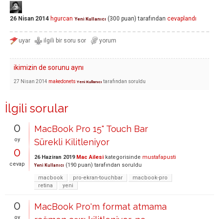
26 Nisan 2014
hgurcan
(
300
puan)
tarafından
cevaplandı
Yeni Kullanıcı
ikimizin de sorunu aynı
27 Nisan 2014
makedonets
tarafından
soruldu
Yeni Kullanıcı
İlgili sorular
0
MacBook Pro 15" Touch Bar
oy
Sürekli Kilitleniyor
0
26 Haziran 2019
Mac Ailesi
kategorisinde
mustafapusti
cevap
(
190
puan)
tarafından
soruldu
Yeni Kullanıcı
macbook
pro-ekran-touchbar
macbook-pro
retina
yeni
0
MacBook Pro'm format atmama
oy