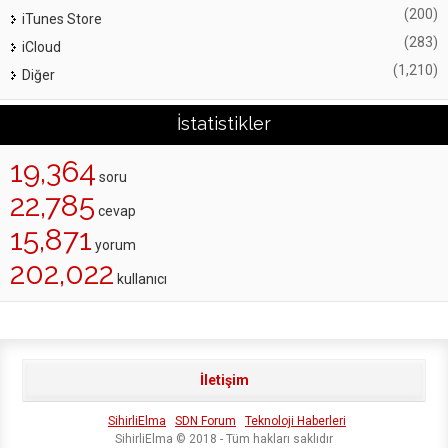
(200)
iTunes Store
(283)
iCloud
(1,210)
Diğer
İstatistikler
19,364
soru
22,785
cevap
15,871
yorum
202,022
kullanıcı
İletişim
SihirliElma
SDN Forum
Teknoloji Haberleri
SihirliElma © 2018 - Tüm hakları saklıdır