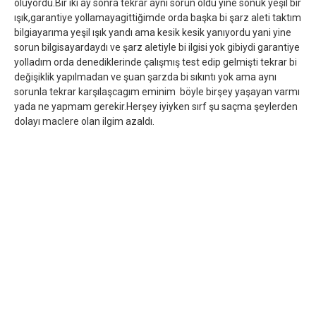
oluyordu.Bir iki ay sonra tekrar aynı sorun oldu yine sönük yeşil bir
ışık,garantiye yollamayagittiğimde orda başka bi şarz aleti taktım
bilgiayarıma yeşil ışık yandı ama kesik kesik yanıyordu yani yine
sorun bilgisayardaydı ve şarz aletiyle bi ilgisi yok gibiydi garantiye
yolladım orda denediklerinde çalışmış test edip gelmişti tekrar bi
değişiklik yapılmadan ve şuan şarzda bi sıkıntı yok ama aynı
sorunla tekrar karşılaşcagım eminim böyle birşey yaşayan varmı
yada ne yapmam gerekir.Herşey iyiyken sırf şu saçma şeylerden
dolayı maclere olan ilgim azaldı.