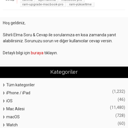
ram-upgrade-macbook-pro
ram-yükseltme
Hoş geldiniz,
Sihirli Elma Soru & Cevap ile sorularınıza en kısa zamanda yanıt
alabilirsiniz. Sorunuzu sorun ve diğer kullanıcılar cevap versin.
Detaylı bilgi için
buraya
tıklayın.
Kategoriler
Tüm kategoriler
(1,232)
iPhone / iPad
(46)
iOS
(11,480)
Mac Ailesi
(728)
macOS
(60)
Watch