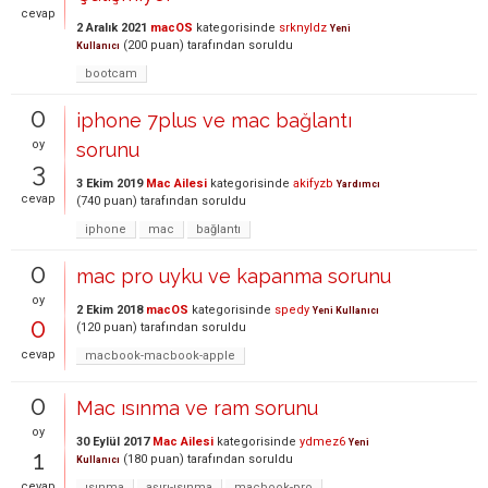
cevap
2 Aralık 2021
macOS
kategorisinde
srknyldz
Yeni
(
200
puan)
tarafından
soruldu
Kullanıcı
bootcam
0
iphone 7plus ve mac bağlantı
oy
sorunu
3
3 Ekim 2019
Mac Ailesi
kategorisinde
akifyzb
Yardımcı
cevap
(
740
puan)
tarafından
soruldu
iphone
mac
bağlantı
0
mac pro uyku ve kapanma sorunu
oy
2 Ekim 2018
macOS
kategorisinde
spedy
Yeni Kullanıcı
0
(
120
puan)
tarafından
soruldu
cevap
macbook-macbook-apple
0
Mac ısınma ve ram sorunu
oy
30 Eylül 2017
Mac Ailesi
kategorisinde
ydmez6
Yeni
1
(
180
puan)
tarafından
soruldu
Kullanıcı
cevap
ısınma
aşırı-ısınma
macbook-pro