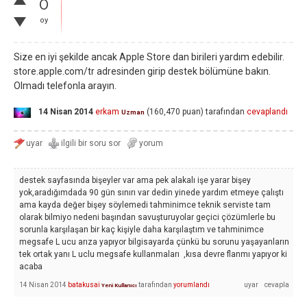
0
oy
Size en iyi şekilde ancak Apple Store dan birileri yardım edebilir.
store.apple.com/tr adresinden girip destek bölümüne bakın.
Olmadı telefonla arayın.
14 Nisan 2014
erkam
(
160,470
puan)
tarafından
cevaplandı
Uzman
destek sayfasında bişeyler var ama pek alakalı işe yarar bişey
yok,aradığımdada 90 gün sınırı var dedin yinede yardım etmeye çalıştı
ama kayda değer bişey söylemedi tahminimce teknik serviste tam
olarak bilmiyo nedeni başından savuşturuyolar geçici çözümlerle bu
sorunla karşılaşan bir kaç kişiyle daha karşılaştım ve tahminimce
megsafe L ucu arıza yapıyor bilgisayarda çünkü bu sorunu yaşayanların
tek ortak yanı L uclu megsafe kullanmaları ,kısa devre flanmı yapıyor ki
acaba
14 Nisan 2014
batakusai
tarafından
yorumlandı
Yeni Kullanıcı