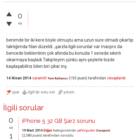
0
oy
benimde bir iki kere böyle olmuştu ama uzun süre olmadı çıkartıp
taktığımda filan düzeldi ,şarzla ilgili sorunlar var macpro da
bencede beklentinin çok altında bu konuda 1 senede sıkıntı
cıkarmaya başladı.Takipteyim çünkü aynı şeylerle bizde
kaşılaşabiliriz bilen biri çıkar inş.
14 Nisan 2014
carami0
(
150
puan)
tarafından
cevaplandı
Yeni Kullanıcı
İlgili sorular
0
iPhone 5 32 GB Şarz sorunu
oy
19 Mart 2014
Diğer
kategorisinde
zaferguder
Deneyimli
1
(
2,580
puan)
tarafından
soruldu