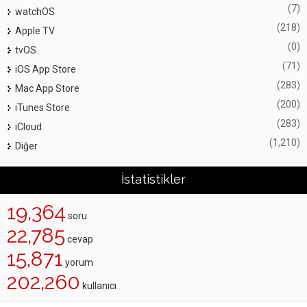
(7)
watchOS
(218)
Apple TV
(0)
tvOS
(71)
iOS App Store
(283)
Mac App Store
(200)
iTunes Store
(283)
iCloud
(1,210)
Diğer
İstatistikler
19,364
soru
22,785
cevap
15,871
yorum
202,260
kullanıcı