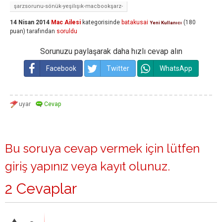
şarzsorunu-sönük-yeşilışık-macbookşarz-
14 Nisan 2014
Mac Ailesi
kategorisinde
batakusai
(
180
Yeni Kullanıcı
puan)
tarafından
soruldu
Sorunuzu paylaşarak daha hızlı cevap alın
Facebook
Twitter
WhatsApp
Bu soruya cevap vermek için lütfen
giriş yapınız
veya
kayıt olunuz
.
2 Cevaplar