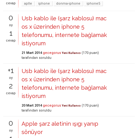
cevap
aplle
iphone
donma-iphone
iphone5
0
Usb kablo ile (şarz kablosu) mac
oy
os x üzerinden iphone 5
1
telefonumu, internete bağlamak
cevap
istiyorum
21 Mart 2014
gecegorus
(
170
puan)
Yeni Kullanıcı
tarafından
soruldu
+1
Usb kablo ile (şarz kablosu) mac
oy
os x üzerinden iphone 5
2
telefonumu, internete bağlamak
cevap
istiyorum
20 Mart 2014
gecegorus
(
170
puan)
Yeni Kullanıcı
tarafından
soruldu
0
Apple şarz aletinin ışıgı yanıp
oy
sönüyor