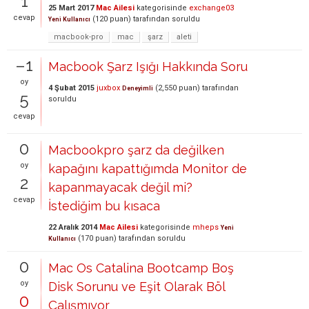
1
25 Mart 2017
Mac Ailesi
kategorisinde
exchange03
cevap
(
120
puan)
tarafından
soruldu
Yeni Kullanıcı
macbook-pro
mac
şarz
aleti
–1
Macbook Şarz Işığı Hakkında Soru
oy
4 Şubat 2015
juxbox
(
2,550
puan)
tarafından
Deneyimli
5
soruldu
cevap
0
Macbookpro şarz da değilken
oy
kapağını kapattığımda Monitor de
2
kapanmayacak değil mi?
cevap
İstediğim bu kısaca
22 Aralık 2014
Mac Ailesi
kategorisinde
mheps
Yeni
(
170
puan)
tarafından
soruldu
Kullanıcı
0
Mac Os Catalina Bootcamp Boş
oy
Disk Sorunu ve Eşit Olarak Böl
0
Çalışmıyor