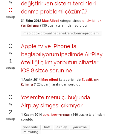
oy
değiştirirken sistem tercihleri
0
donma problemi çözümü?
cevap
31 Ekim 2012
Mac Ailesi
kategorisinde
ensivrisinek
(
130
puan)
tarafından
soruldu
Yeni Kullanıcı
mac-book-pro-wallpaper-ekran-donma-problem
0
Apple tv ye iPhone la
oy
baglabılıyorum.ipadimde AirPlay
1
özelliği çıkmıyor.butun cihazlar
cevap
iOS 8.sizce sorun ne
1 Aralık 2014
Mac Ailesi
kategorisinde
Eczalik
Yeni
(
120
puan)
tarafından
soruldu
Kullanıcı
0
Yosemite menü çubuğunda
oy
Airplay simgesi çıkmıyor
2
1 Kasım 2014
suvaribey
(
540
puan)
tarafından
Yardımcı
cevap
soruldu
yosemite
hata
airplay
yansıtma
mirroring