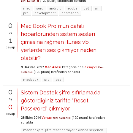
(
120
puan)
tarafından
soruldu
Yeni Kullanıcı
mac
soru
android
adobe
cs6
air
pro
development
photoshop
0
Mac Book Pro mun dahili
oy
hoparlöründen sistem sesleri
1
çımasına rağmen itunes vb.
cevap
yerlerden ses çıkmıyor neden
olabilir?
9 Haziran 2017
Mac Ailesi
kategorisinde
aksoy29
Yeni
(
120
puan)
tarafından
soruldu
Kullanıcı
macbook
pro
ses
0
Sistem Destek şifre sıfırlama.da
oy
gösterdiğiniz tarifte "Reset
0
Password" çıkmıyor.
cevap
28 Ekim 2014
Venus
(
120
puan)
tarafından
Yeni Kullanıcı
soruldu
macbookpro-şifre-resetlenmiyor-ekranda-seçenek-