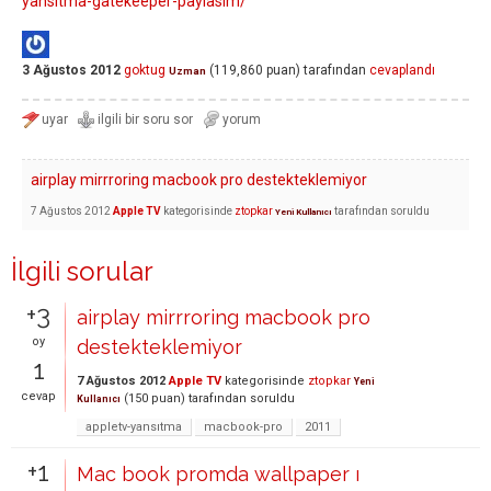
yansitma-gatekeeper-paylasim/
3 Ağustos 2012
goktug
(
119,860
puan)
tarafından
cevaplandı
Uzman
airplay mirrroring macbook pro destekteklemiyor
7 Ağustos 2012
Apple TV
kategorisinde
ztopkar
tarafından
soruldu
Yeni Kullanıcı
İlgili sorular
+3
airplay mirrroring macbook pro
oy
destekteklemiyor
1
7 Ağustos 2012
Apple TV
kategorisinde
ztopkar
Yeni
cevap
(
150
puan)
tarafından
soruldu
Kullanıcı
appletv-yansıtma
macbook-pro
2011
+1
Mac book promda wallpaper ı