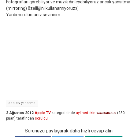
Fotografları görebiliyor ve müzik dinleyebiliyoruz ancak yansıtma
(mirroring) özelliğini kullanamıyoruz:(
Yardımcı olursanız sevinirim...
appletv-yansıtma
3 Ağustos 2012
Apple TV
kategorisinde
aylinertekin
(
250
Yeni Kullanıcı
puan)
tarafından
soruldu
Sorunuzu paylaşarak daha hızlı cevap alın