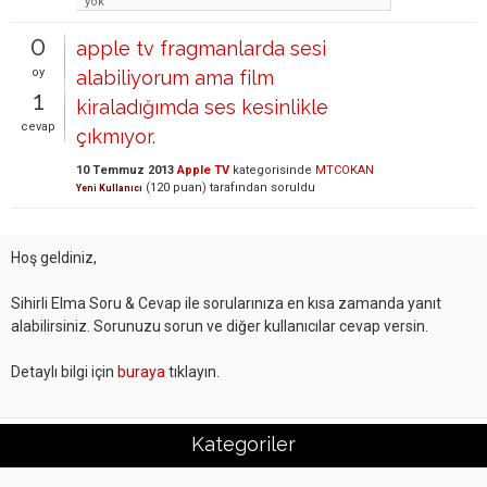
yok
0
apple tv fragmanlarda sesi
oy
alabiliyorum ama film
1
kiraladığımda ses kesinlikle
cevap
çıkmıyor.
10 Temmuz 2013
Apple TV
kategorisinde
MTCOKAN
(
120
puan)
tarafından
soruldu
Yeni Kullanıcı
Hoş geldiniz,
Sihirli Elma Soru & Cevap ile sorularınıza en kısa zamanda yanıt
alabilirsiniz. Sorunuzu sorun ve diğer kullanıcılar cevap versin.
Detaylı bilgi için
buraya
tıklayın.
Kategoriler