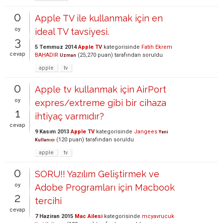
0
Apple TV ile kullanmak için en
oy
ideal TV tavsiyesi.
3
5 Temmuz 2014
Apple TV
kategorisinde
Fatih Ekrem
cevap
BAHADIR
(
25,270
puan)
tarafından
soruldu
Uzman
apple
tv
0
Apple tv kullanmak için AirPort
oy
expres/extreme gibi bir cihaza
1
ihtiyaç varmıdır?
cevap
9 Kasım 2013
Apple TV
kategorisinde
Jangees
Yeni
(
120
puan)
tarafından
soruldu
Kullanıcı
apple
tv
0
SORU!! Yazılım Geliştirmek ve
oy
Adobe Programları için Macbook
2
tercihi
cevap
7 Haziran 2015
Mac Ailesi
kategorisinde
mcyavrucuk