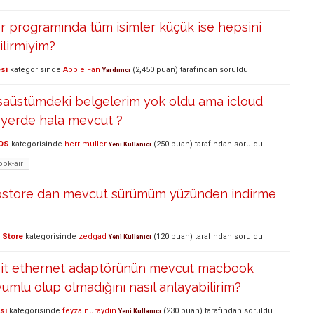
programında tüm isimler küçük ise hepsini
lirmiyim?
si
kategorisinde
Apple Fan
(
2,450
puan)
tarafından
soruldu
Yardımcı
üstümdeki belgelerim yok oldu ama icloud
r yerde hala mevcut ?
OS
kategorisinde
herr muller
(
250
puan)
tarafından
soruldu
Yeni Kullanıcı
ok-air
store dan mevcut sürümüm yüzünden indirme
 Store
kategorisinde
zedgad
(
120
puan)
tarafından
soruldu
Yeni Kullanıcı
bit ethernet adaptörünün mevcut macbook
mlu olup olmadığını nasıl anlayabilirim?
si
kategorisinde
feyza.nuraydin
(
230
puan)
tarafından
soruldu
Yeni Kullanıcı