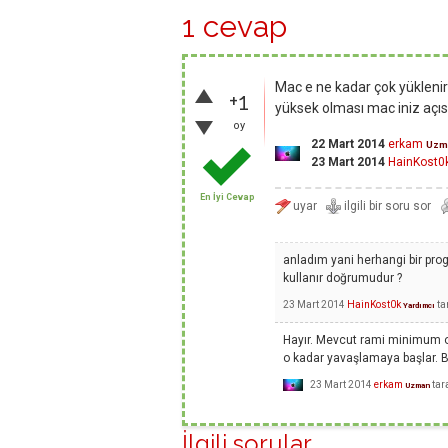
1 cevap
Mac e ne kadar çok yüklenir
+1
yüksek olması mac iniz açıs
oy
22 Mart 2014
erkam
Uzm
23 Mart 2014
HainKost0
En İyi Cevap
anladım yani herhangi bir pr
kullanır doğrumudur ?
23 Mart 2014
HainKost0k
ta
Yardımcı
Hayır. Mevcut rami minimum ol
o kadar yavaşlamaya başlar. Bu
23 Mart 2014
erkam
tar
Uzman
İlgili sorular