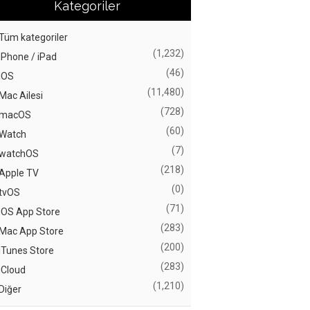
Kategoriler
Tüm kategoriler
(1,232)
iPhone / iPad
(46)
iOS
(11,480)
Mac Ailesi
(728)
macOS
(60)
Watch
(7)
watchOS
(218)
Apple TV
(0)
tvOS
(71)
iOS App Store
(283)
Mac App Store
(200)
iTunes Store
(283)
iCloud
(1,210)
Diğer