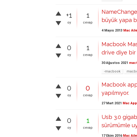
NameChanger 
+1
1
büyük yapa bi
oy
cevap
4 Mayıs 2013
Mac Aile
Macbook Masa
0
1
drive diye bi
oy
cevap
30 Ağustos 2021
mac
-macbook
macbo
Macbook app
0
0
yapılmıyor.
oy
cevap
27 Mart 2021
Mac App
Usb 3.0 giga
0
1
sürümümle uyu
oy
cevap
17 Ekim 2016
Mac Aile