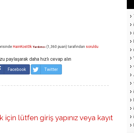
risinde
HainKost0k
(
1,360
puan)
tarafından
soruldu
Yardımcı
u paylaşarak daha hızlı cevap alın
Facebook
Twitter
 için lütfen
giriş yapınız
veya
kayıt