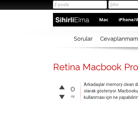
Mac
iPhone/i
Sorular
Cevaplanmam
Retina Macbook Pro
Arkadaşlar memory clean diye
0
olarak gösteriyor. Macbook
oy
kullanması için ne yapabiliri