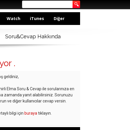
Watch
iTunes
Diğer
Soru&Cevap Hakkında
or .
ş geldiniz,
hirli Elma Soru & Cevap ile sorularınıza en
sa zamanda yanıt alabilirsiniz. Sorunuzu
run ve diğer kullanıcılar cevap versin.
taylı bilgi için
buraya
tıklayın.