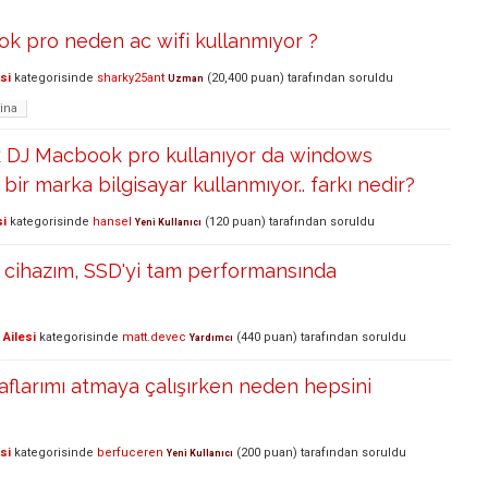
k pro neden ac wifi kullanmıyor ?
si
kategorisinde
sharky25ant
(
20,400
puan)
tarafından
soruldu
Uzman
tina
 DJ Macbook pro kullanıyor da windows
bir marka bilgisayar kullanmıyor.. farkı nedir?
si
kategorisinde
hansel
(
120
puan)
tarafından
soruldu
Yeni Kullanıcı
cihazım, SSD'yi tam performansında
Ailesi
kategorisinde
matt.devec
(
440
puan)
tarafından
soruldu
Yardımcı
aflarımı atmaya çalışırken neden hepsini
si
kategorisinde
berfuceren
(
200
puan)
tarafından
soruldu
Yeni Kullanıcı