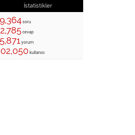
İstatistikler
19,364
soru
22,785
cevap
5,871
yorum
202,050
kullanıcı