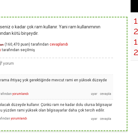
seniz o kadar çok ram kullanır. Yani ram kullanımının
ından kötü birşeydir.
1
(
160,470
puan)
tarafından
cevaplandı
an
k
tarafından
seçilmiş
ograma ihtiyaç yok gerektiğinde mevcut rami en yüksek düzeyde
rafından
yorumlandı
acak düzeyde kullanır. Çünkü ram ne kadar dolu olursa bilgisayar
 yüzden rami yüksek olan bilgisayarlar daha çok tercih edilir.
afından
yorumlandı