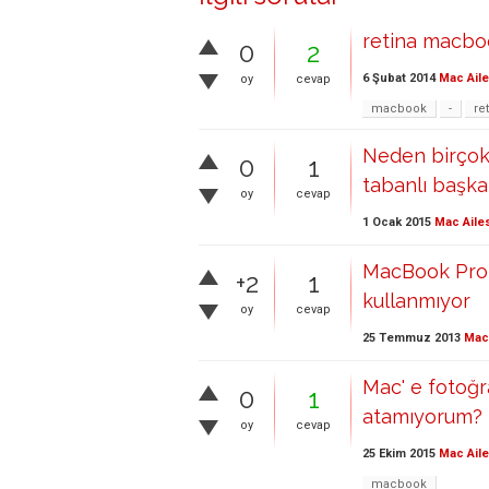
retina macboo
0
2
6 Şubat 2014
Mac Aile
oy
cevap
macbook
-
re
Neden birçok
0
1
tabanlı başka 
oy
cevap
1 Ocak 2015
Mac Aile
MacBook Pro 
+2
1
kullanmıyor
oy
cevap
25 Temmuz 2013
Mac 
Mac' e fotoğr
0
1
atamıyorum?
oy
cevap
25 Ekim 2015
Mac Aile
macbook