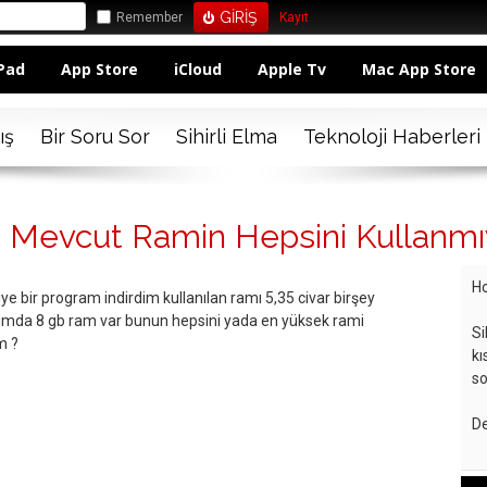
Remember
Kayıt
Pad
App Store
iCloud
Apple Tv
Mac App Store
ış
Bir Soru Sor
Sihirli Elma
Teknoloji Haberleri
 Mevcut Ramin Hepsini Kullanmıy
Ho
 bir program indirdim kullanılan ramı 5,35 civar birşey
umda 8 gb ram var bunun hepsini yada en yüksek rami
Si
m ?
kı
so
De