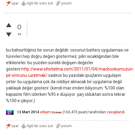
0
oy
bu bahsettiğiniz bir sorun değildir. coconut battery uygulaması ve
türevleri hep doğru değeri göstermez. pilin sıcaklığından bile
etkilenirler. bu yüzden sürekli değişen değerler
gösterir.
http://www.sihirlielma.com/2011/01/04/macbookumuzun-
pil-omrunu-uzatmak/
sadece bu yazıdaki ipuçlarını uygulayın
yeter. bu uygulama çok da ciddiye alınacak bir uygulama değil
yaklaşık değer gösterir. (kendi mac imden biliyorum. %100 olan
kapasite film izlerken %95 e düşüyor. şarj olduktan sonra tekrar
%100 e çıkıyor.)
13 Mart 2014
erkam
(
160,470
puan)
tarafından
cevaplandı
Uzman