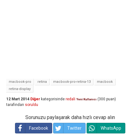
macbook-pro
retina
macbook-pro-retina-13
macbook
retina-display
12 Mart 2014
Diğer
kategorisinde
redali
(
300
puan)
Yeni Kullanıcı
tarafından
soruldu
Sorunuzu paylaşarak daha hızlı cevap alın
Facebook
Twitter
WhatsApp