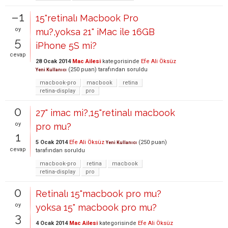
–1
15"retinalı Macbook Pro
oy
mu?,yoksa 21" iMac ile 16GB
5
iPhone 5S mi?
cevap
28 Ocak 2014
Mac Ailesi
kategorisinde
Efe Ali Öksüz
(
250
puan)
tarafından
soruldu
Yeni Kullanıcı
macbook-pro
macbook
retina
retina-display
pro
0
27" imac mi?,15"retinalı macbook
oy
pro mu?
1
5 Ocak 2014
Efe Ali Öksüz
(
250
puan)
Yeni Kullanıcı
cevap
tarafından
soruldu
macbook-pro
retina
macbook
retina-display
pro
0
Retinalı 15"macbook pro mu?
oy
yoksa 15" macbook pro mu?
3
4 Ocak 2014
Mac Ailesi
kategorisinde
Efe Ali Öksüz