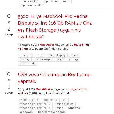
retina-display
apple-store
mac
apple-online-store
0
5300 TL ye Macbook Pro Retina
oy
Display 15 inç ( 16 Gb RAM 2.7 Ghz
2
512 Flash Storage ) uygun mu
cevap
fiyat olarak?
11 Haziran 2013
Mac Ailesi
kategorisinde
fuzuli87
Yeni
(
300
puan)
tarafından
soruldu
Kullanıcı
macbook
pro
retina-display
retina
display
macbook-pro
satın
almayı
düşünmek
0
USB veya CD olmadan Bootcamp
oy
yapmak.
1
16 Eylül 2015
Mac Ailesi
kategorisinde
seyyahemre
cevap
(
1,010
puan)
tarafından
soruldu
Yardımcı
macbook-pro
bootcamp
-air
macbook-pro-retina-13
retina-display
macbook-pro-retina-15
retina
windows
windows7
bootcamp-windows