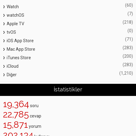
(60)
Watch
(7)
watchOS
(218)
Apple TV
(0)
tvOS
(71)
iOS App Store
(283)
Mac App Store
(200)
iTunes Store
(283)
iCloud
(1,210)
Diğer
İstatistikler
19,364
soru
22,785
cevap
15,871
yorum
202,134