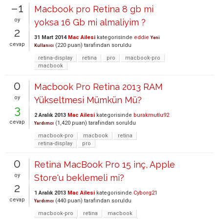
–1
Macbook pro Retina 8 gb mi
oy
yoksa 16 Gb mi almaliyim ?
2
31 Mart 2014
Mac Ailesi
kategorisinde
eddie
Yeni
cevap
(
220
puan)
tarafından
soruldu
Kullanıcı
retina-display
retina
pro
macbook-pro
macbook
0
Macbook Pro Retina 2013 RAM
oy
Yükseltmesi Mümkün Mü?
3
2 Aralık 2013
Mac Ailesi
kategorisinde
burakmutlu92
cevap
(
1,420
puan)
tarafından
soruldu
Yardımcı
macbook-pro
macbook
retina
retina-display
pro
0
Retina MacBook Pro 15 inç, Apple
oy
Store'u beklemeli mi?
2
1 Aralık 2013
Mac Ailesi
kategorisinde
Cyborg21
cevap
(
440
puan)
tarafından
soruldu
Yardımcı
macbook-pro
retina
macbook