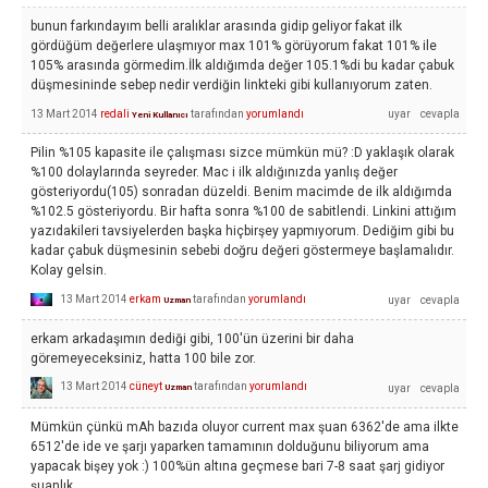
bunun farkındayım belli aralıklar arasında gidip geliyor fakat ilk
gördüğüm değerlere ulaşmıyor max 101% görüyorum fakat 101% ile
105% arasında görmedim.İlk aldığımda değer 105.1%di bu kadar çabuk
düşmesininde sebep nedir verdiğin linkteki gibi kullanıyorum zaten.
13 Mart 2014
redali
tarafından
yorumlandı
Yeni Kullanıcı
Pilin %105 kapasite ile çalışması sizce mümkün mü? :D yaklaşık olarak
%100 dolaylarında seyreder. Mac i ilk aldığınızda yanlış değer
gösteriyordu(105) sonradan düzeldi. Benim macimde de ilk aldığımda
%102.5 gösteriyordu. Bir hafta sonra %100 de sabitlendi. Linkini attığım
yazıdakileri tavsiyelerden başka hiçbirşey yapmıyorum. Dediğim gibi bu
kadar çabuk düşmesinin sebebi doğru değeri göstermeye başlamalıdır.
Kolay gelsin.
13 Mart 2014
erkam
tarafından
yorumlandı
Uzman
erkam arkadaşımın dediği gibi, 100'ün üzerini bir daha
göremeyeceksiniz, hatta 100 bile zor.
13 Mart 2014
cüneyt
tarafından
yorumlandı
Uzman
Mümkün çünkü mAh bazıda oluyor current max şuan 6362'de ama ilkte
6512'de ide ve şarjı yaparken tamamının dolduğunu biliyorum ama
yapacak bişey yok :) 100%ün altına geçmese bari 7-8 saat şarj gidiyor
şuanlık