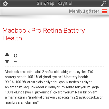
Giriş Yap | Kayıt ol
Menüyü göster
Macbook Pro Retina Battery
Health
0
oy
Macbook pro retina alalı 2 hafta oldu aldığımda cycles:4'tü
battery health 105.1%'di şimdi cycles:16 battery health
99.0%-100.9% arası gidip geliyor bu çabuk neden azalıyor
anlamadım şarjı 1% kadar kullanıyorum sonra takıyorum şarja
100% olunca (yeşil ışık yanınca) çıkartırıyorum.Nasıl bir önlem
almam lazım ? Şimdi kalibrasyon yapacağım 2.2 aylık gözüküyor
mac bi yararı olur mu?