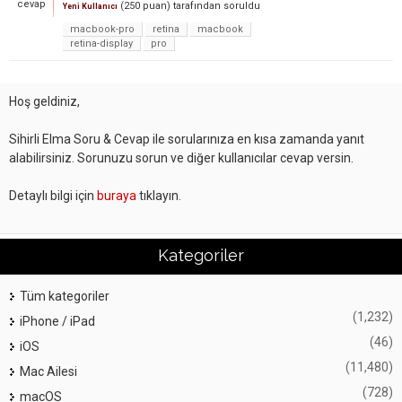
cevap
(
250
puan)
tarafından
soruldu
Yeni Kullanıcı
macbook-pro
retina
macbook
retina-display
pro
Hoş geldiniz,
Sihirli Elma Soru & Cevap ile sorularınıza en kısa zamanda yanıt
alabilirsiniz. Sorunuzu sorun ve diğer kullanıcılar cevap versin.
Detaylı bilgi için
buraya
tıklayın.
Kategoriler
Tüm kategoriler
(1,232)
iPhone / iPad
(46)
iOS
(11,480)
Mac Ailesi
(728)
macOS