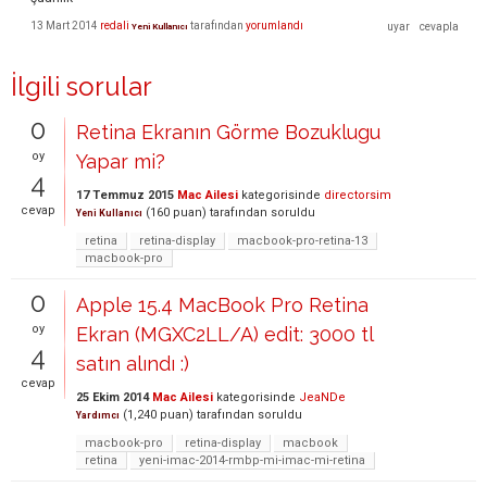
13 Mart 2014
redali
tarafından
yorumlandı
Yeni Kullanıcı
İlgili sorular
0
Retina Ekranın Görme Bozuklugu
oy
Yapar mi?
4
17 Temmuz 2015
Mac Ailesi
kategorisinde
directorsim
cevap
(
160
puan)
tarafından
soruldu
Yeni Kullanıcı
retina
retina-display
macbook-pro-retina-13
macbook-pro
0
Apple 15.4 MacBook Pro Retina
oy
Ekran (MGXC2LL/A) edit: 3000 tl
4
satın alındı :)
cevap
25 Ekim 2014
Mac Ailesi
kategorisinde
JeaNDe
(
1,240
puan)
tarafından
soruldu
Yardımcı
macbook-pro
retina-display
macbook
retina
yeni-imac-2014-rmbp-mi-imac-mi-retina