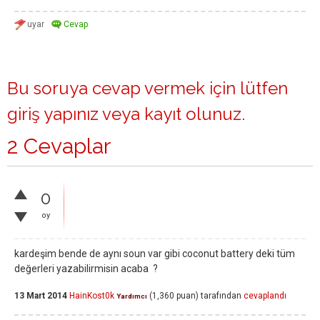
Bu soruya cevap vermek için lütfen
giriş yapınız
veya
kayıt olunuz
.
2 Cevaplar
0
oy
kardeşim bende de aynı soun var gibi coconut battery deki tüm
değerleri yazabilirmisin acaba ?
13 Mart 2014
HainKost0k
(
1,360
puan)
tarafından
cevaplandı
Yardımcı